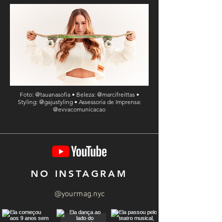
Foto: @tauanasofia • Beleza: @marcifreittas •
Styling: @gajustyling • Assessoria de Imprensa:
@evvacomunicacao
NO INSTAGRAM
@yourmag.nyc