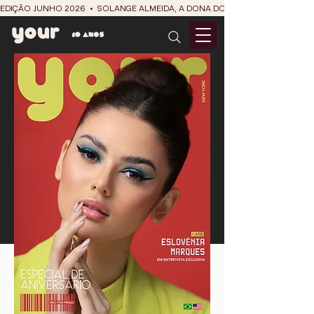
EDIÇÃO JUNHO 2026  •  SOLANGE ALMEIDA, A DONA DO RIT DO SÃO JOÃO