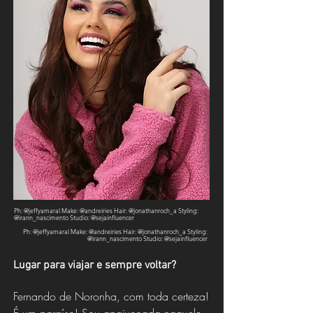
Ph: @jeffyamaral Make: @andreiries Hair: @jonathanroch_a Styling:
@irann_nascimento Studio: @sejainfluencer
Ph: @jeffyamaral Make: @andreiries Hair: @jonathanroch_a Styling:
@irann_nascimento Studio: @sejainfluencer
Lugar para viajar e sempre voltar?
Fernando de Noronha, com toda certeza!