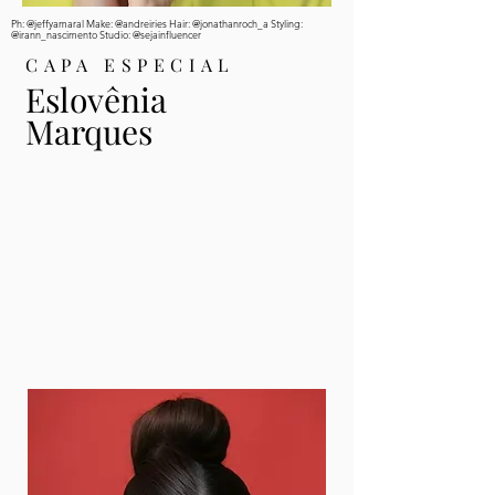
Ph: @jeffyamaral Make: @andreiries Hair: @jonathanroch_a Styling:
@irann_nascimento Studio: @sejainfluencer
CAPA ESPECIAL
Eslovênia
Marques