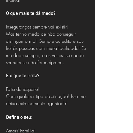
motiva!
O que mais te dá medo?
Inseguranças sempre vai existir!
Mas tenho medo de não conseguir
distinguir o mal! Sempre acredito e sou
fiel às pessoas com muita facilidade! Eu
me doou sempre, e as vezes isso pode
ser ruim se não for recíproco.
E o que te irrita?
Falta de respeito!
Com qualquer tipo de situação! Isso me
deixa extremamente agoniada!
Defina o seu:
Amor? Família!