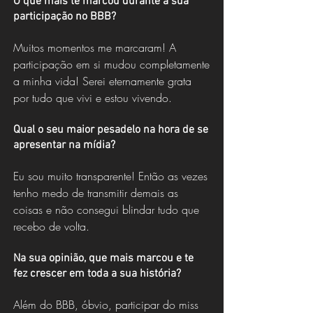
O que mais te marcou durante a sua
participação no BBB?
Muitos momentos me marcaram! A
participação em si mudou completamente
a minha vida! Serei eternamente grata
por tudo que vivi e estou vivendo.
Qual o seu maior pesadelo na hora de se
apresentar na mídia?
Eu sou muito transparente! Então as vezes
tenho medo de transmitir demais as
coisas e não consegui blindar tudo que
recebo de volta.
Na sua opinião, que mais marcou e te
fez crescer em toda a sua história?
Além do BBB, óbvio, participar do miss