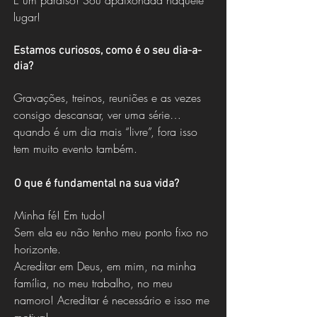
É um paraíso! Sou apaixonada naquele
lugar!
Estamos curiosos, como é o seu dia-a-
dia?
Gravações, treinos, reuniões e as vezes
consigo descansar, ver uma série…
quando é um dia mais “livre”, fora isso
tem muito evento também.
O que é fundamental na sua vida?
Minha fé! Em tudo!
Sem ela eu não tenho meu ponto fixo no
horizonte.
Acreditar em Deus, em mim, na minha
família, no meu trabalho, no meu
namoro! Acreditar é necessário e isso me