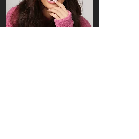
Ph: @jeffyamaral Make: @andreiries Hair: @jonathanroch_a Styling:
@irann_nascimento Studio: @sejainfluencer