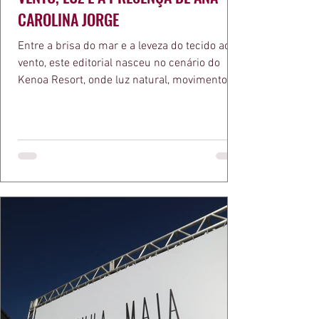
CAROLINA JORGE
Entre a brisa do mar e a leveza do tecido ao
vento, este editorial nasceu no cenário do
Kenoa Resort, onde luz natural, movimento e
elegância se encontram. As lentes de Ita
Mazzutti eternizam looks assinados por Carol
Bassi e Chart, o biquíni da Chase Brasil e a
bolsa da Malu Pires, em uma composição que
celebra o verão como estado de espírito. Há
algo de intemporal em vestir o vento e deixar
que ele conduza a cena. Cada dobra do tecido,
cada reflexo dourado da luz sobre a pe