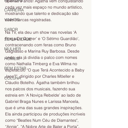
PESSOAS
apenas 9 anos! Ágatha vem conquistando 
cada vez mais espaço no mundo artístico, 
CARREIRA
mostrando que talento e dedicação são 
suas marcas registradas.
VINHOS
SABOR
Na TV, ela deu um show nas novelas ‘A 
Força Do Querer’ e ‘O Sétimo Guardião’, 
SEXUALIDADE
contracenando com feras como Bruno 
MULHER
Gagliasso e Marina Ruy Barbosa. Desde 
cedo, ela já dividia o palco com nomes 
HOMEM
como Nathalia Timberg e Eva Wilma no 
BEM ESTAR
espetáculo “O que Terá Acontecido a Baby 
Jane?”, dirigido por Charles Möeller e 
COLUNA
Cláudio Botelho. Ágatha também brilhou 
nos palcos dos musicais, fazendo sua 
estreia em ‘A Noviça Rebelde’ ao lado de 
Gabriel Braga Nunes e Larissa Manoela, 
que é uma das suas grandes inspirações. 
Ela ainda participou de produções incríveis 
como “Beatles Num Céu de Diamantes", 
“Annie”, “A Nobre Arte de Bater a Porta”, 