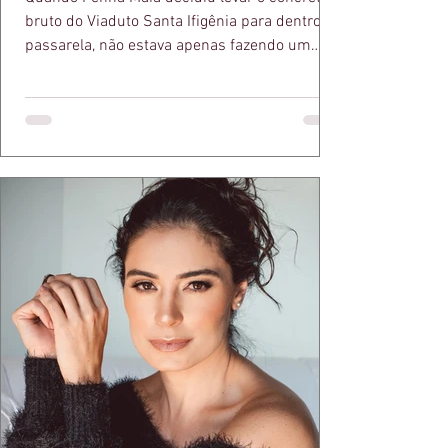
bruto do Viaduto Santa Ifigênia para dentro da
passarela, não estava apenas fazendo um
desfile bonito. Estava provando um ponto que
a apresentadora e influenciadora Juliana Herc
defende há tempos, o de que moda brasileira
ganha força quando carrega raiz. A coleção
"Brutalismo: Corpo Urbano" transformou
estruturas geométricas, volumes marcantes e
aquele concreto aparente típico da
arquitetura paulistana em peças de vestir, um
exercíci