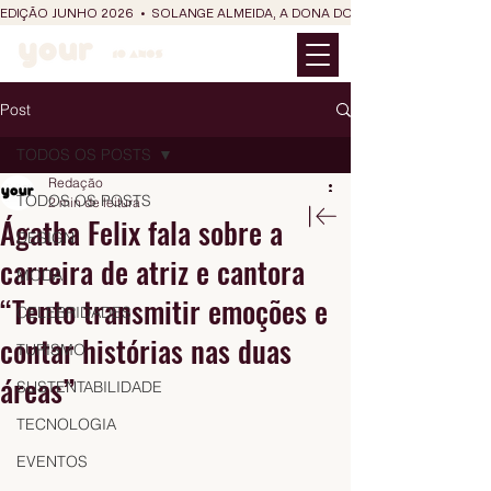
EDIÇÃO JUNHO 2026  •  SOLANGE ALMEIDA, A DONA DO RIT DO SÃO JOÃO
Post
TODOS OS POSTS
Redação
TODOS OS POSTS
2 min de leitura
Ágatha Felix fala sobre a
DESIGN
carreira de atriz e cantora
MODA
“Tento transmitir emoções e
CELEBRIDADES
contar histórias nas duas
TURISMO
áreas”
SUSTENTABILIDADE
TECNOLOGIA
EVENTOS