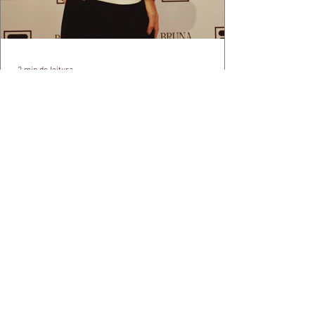
2 min de leitura
APÓS FEITO HISTÓRICO, BRUNA
IANHEZ É ANUNCIADA PELA FILA
Bruna Ianhez é anunciada como nova
embaixadora global da FILA após concluir a
Québec Mega Trail, no Canadá.