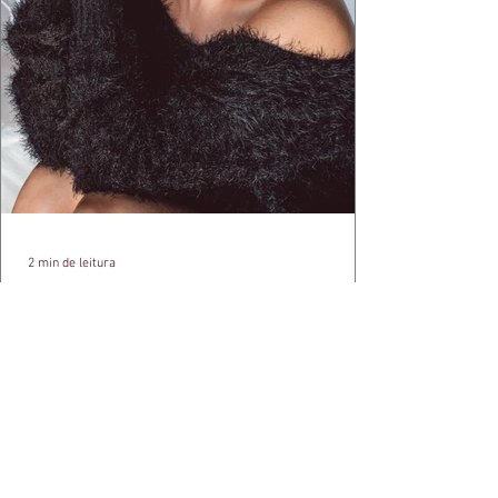
2 min de leitura
FRANCIELY FREDUZESKI TROCA OS
HOLOFOTES DA FICÇÃO PELA ESCUTA
REAL
Franciely Freduzeski une carreira na TV e
teatro à formação em Psicologia,
transformando o diagnóstico de fibromialgia