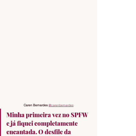
Caren Bernardes 
@carenbernardes
Minha primeira vez no SPFW 
e já fiquei completamente 
encantada. O desfile da 