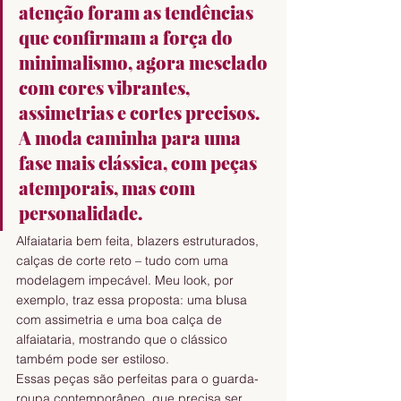
atenção foram as tendências 
que confirmam a força do 
minimalismo, agora mesclado 
com cores vibrantes, 
assimetrias e cortes precisos. 
A moda caminha para uma 
fase mais clássica, com peças 
atemporais, mas com 
personalidade.
Alfaiataria bem feita, blazers estruturados, 
calças de corte reto – tudo com uma 
modelagem impecável. Meu look, por 
exemplo, traz essa proposta: uma blusa 
com assimetria e uma boa calça de 
alfaiataria, mostrando que o clássico 
também pode ser estiloso.
Essas peças são perfeitas para o guarda-
roupa contemporâneo, que precisa ser 