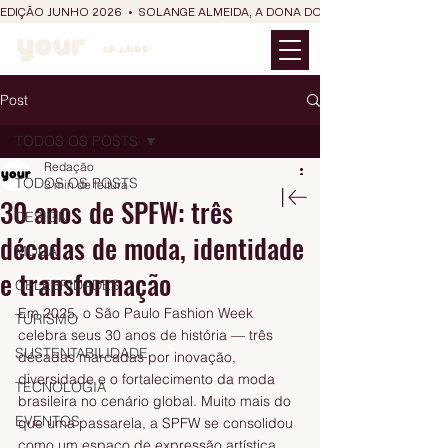
EDIÇÃO JUNHO 2026  •  SOLANGE ALMEIDA, A DONA DO RIT DO SÃO JOÃO
Post
TODOS OS POSTS
Redação
TODOS OS POSTS
3 min de leitura
30 anos de SPFW: três
DESIGN
décadas de moda, identidade
MODA
e transformação
CELEBRIDADES
Em 2025, o São Paulo Fashion Week 
TURISMO
celebra seus 30 anos de história — três 
SUSTENTABILIDADE
décadas marcadas por inovação, 
diversidade e o fortalecimento da moda 
TECNOLOGIA
brasileira no cenário global. Muito mais do 
EVENTOS
que uma passarela, a SPFW se consolidou 
como um espaço de expressão artística, 