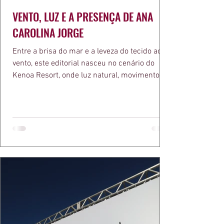
VENTO, LUZ E A PRESENÇA DE ANA
CAROLINA JORGE
Entre a brisa do mar e a leveza do tecido ao
vento, este editorial nasceu no cenário do
Kenoa Resort, onde luz natural, movimento e
elegância se encontram. As lentes de Ita
Mazzutti eternizam looks assinados por Carol
Bassi e Chart, o biquíni da Chase Brasil e a
bolsa da Malu Pires, em uma composição que
celebra o verão como estado de espírito. Há
algo de intemporal em vestir o vento e deixar
que ele conduza a cena. Cada dobra do tecido,
cada reflexo dourado da luz sobre a pe