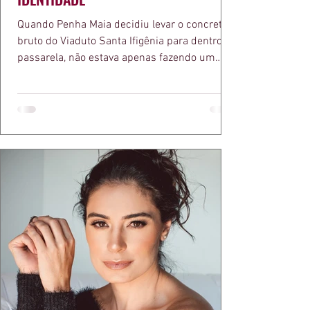
Quando Penha Maia decidiu levar o concreto
bruto do Viaduto Santa Ifigênia para dentro da
passarela, não estava apenas fazendo um
desfile bonito. Estava provando um ponto que
a apresentadora e influenciadora Juliana Herc
defende há tempos, o de que moda brasileira
ganha força quando carrega raiz. A coleção
"Brutalismo: Corpo Urbano" transformou
estruturas geométricas, volumes marcantes e
aquele concreto aparente típico da
arquitetura paulistana em peças de vestir, um
exercíci