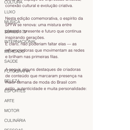
CULTURA
conexão cultural e evolução criativa.
LUXO
Nesta edição comemorativa, o espírito da 
MÚSICA
SPFW se renova: uma mistura entre 
passado, presente e futuro que continua 
SÉRIES / TV
inspirando gerações.
INTERNACIONAL
E claro, não poderiam faltar elas — as 
influenciadoras que movimentam as redes 
MERCADO
e brilham nas primeiras filas.
SAÚDE
A seguir, alguns destaques de criadoras 
FOTOGRAFIA
de conteúdo que marcaram presença na 
BELEZA
maior semana de moda do Brasil com 
estilo, autenticidade e muita personalidade:
ESPORTES
ARTE
MOTOR
CULINÁRIA