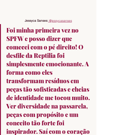
Jessyca Sanses:
@jessycasanses
Foi minha primeira vez no 
SPFW e posso dizer que 
comecei com o pé direito! O 
desfile da Reptilia foi 
simplesmente emocionante. A 
forma como eles 
transformam resíduos em 
peças tão sofisticadas e cheias 
de identidade me tocou muito. 
Ver diversidade na passarela, 
peças com propósito e um 
conceito tão forte foi 
inspirador. Saí com o coração 