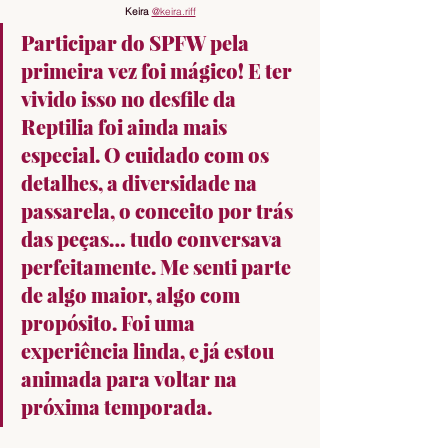
Keira 
@keira.riff
Participar do SPFW pela 
primeira vez foi mágico! E ter 
vivido isso no desfile da 
Reptilia foi ainda mais 
especial. O cuidado com os 
detalhes, a diversidade na 
passarela, o conceito por trás 
das peças… tudo conversava 
perfeitamente. Me senti parte 
de algo maior, algo com 
propósito. Foi uma 
experiência linda, e já estou 
animada para voltar na 
próxima temporada.