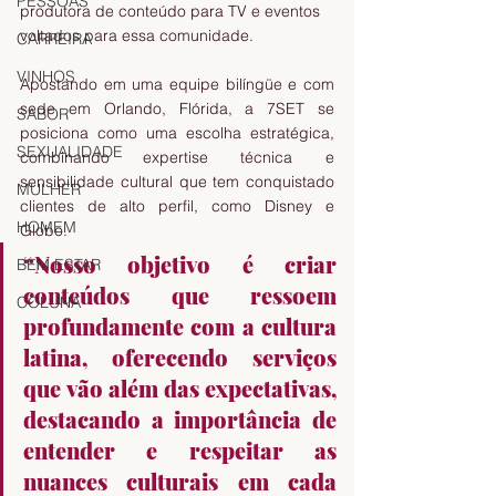
PESSOAS
produtora de conteúdo para TV e eventos 
voltados para essa comunidade.
CARREIRA
VINHOS
Apostando em uma equipe bilíngüe e com 
sede em Orlando, Flórida, a 7SET se 
SABOR
posiciona como uma escolha estratégica, 
SEXUALIDADE
combinando expertise técnica e 
sensibilidade cultural que tem conquistado 
MULHER
clientes de alto perfil, como Disney e 
HOMEM
Globo. 
“Nosso objetivo é criar 
BEM ESTAR
conteúdos que ressoem 
COLUNA
profundamente com a cultura 
latina, oferecendo serviços 
que vão além das expectativas, 
destacando a importância de 
entender e respeitar as 
nuances culturais em cada 