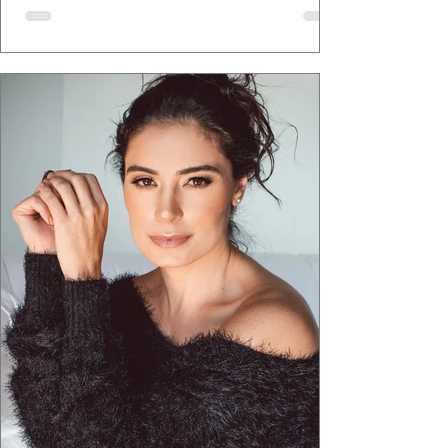
defende há tempos, o de que moda brasileira
ganha força quando carrega raiz. A coleção
"Brutalismo: Corpo Urbano" transformou
estruturas geométricas, volumes marcantes e
aquele concreto aparente típico da
arquitetura paulistana em peças de vestir, um
exercíci