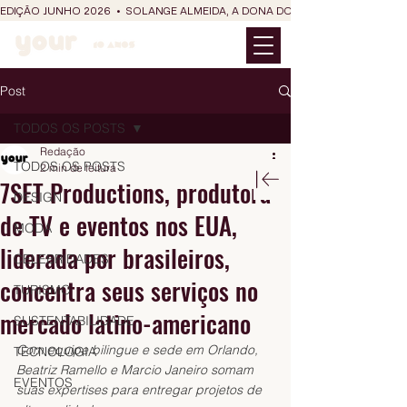
EDIÇÃO JUNHO 2026  •  SOLANGE ALMEIDA, A DONA DO RIT DO SÃO JOÃO
Post
TODOS OS POSTS
Redação
TODOS OS POSTS
2 min de leitura
7SET Productions, produtora
DESIGN
de TV e eventos nos EUA,
MODA
liderada por brasileiros,
CELEBRIDADES
concentra seus serviços no
TURISMO
mercado latino-americano
SUSTENTABILIDADE
Com equipe bilingue e sede em Orlando, 
TECNOLOGIA
Beatriz Ramello e Marcio Janeiro somam 
EVENTOS
suas expertises para entregar projetos de 