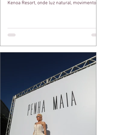
Kenoa Resort, onde luz natural, movimento e
elegância se encontram. As lentes de Ita
Mazzutti eternizam looks assinados por Carol
Bassi e Chart, o biquíni da Chase Brasil e a
bolsa da Malu Pires, em uma composição que
celebra o verão como estado de espírito. Há
algo de intemporal em vestir o vento e deixar
que ele conduza a cena. Cada dobra do tecido,
cada reflexo dourado da luz sobre a pe