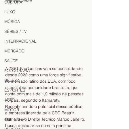
alta qualidade
CULTURA
LUXO
MÚSICA
SÉRIES / TV
INTERNACIONAL
MERCADO
SAÚDE
A 7SET Productions vem se consolidando 
FOTOGRAFIA
desde 2022 como uma força significativa 
BELEZA
no mercado latino dos EUA, com foco 
especial na comunidade brasileira, que 
ESPORTES
conta com mais de 1,9 milhão de pessoas 
ARTE
no país, segundo o Itamaraty. 
Reconhecendo o potencial desse público, 
MOTOR
a empresa liderada pela CEO Beatriz 
Ramello e o Diretor Técnico Marcio Janeiro, 
CULINÁRIA
busca destacar-se como a principal 