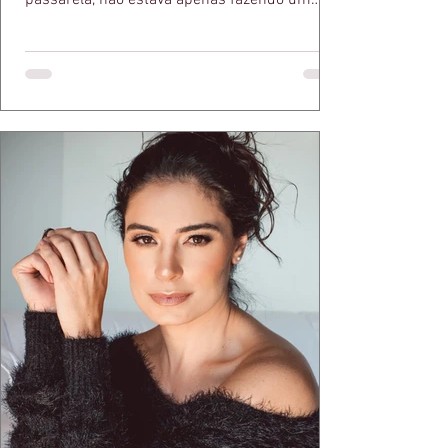
passarela, não estava apenas fazendo um
desfile bonito. Estava provando um ponto que
a apresentadora e influenciadora Juliana Herc
defende há tempos, o de que moda brasileira
ganha força quando carrega raiz. A coleção
"Brutalismo: Corpo Urbano" transformou
estruturas geométricas, volumes marcantes e
aquele concreto aparente típico da
arquitetura paulistana em peças de vestir, um
exercíci