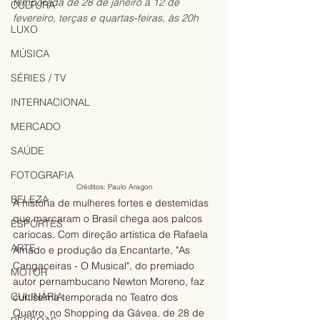
temporada de 28 de janeiro a 12 de 
CULTURA
fevereiro, terças e quartas-feiras, às 20h
LUXO
MÚSICA
SÉRIES / TV
INTERNACIONAL
MERCADO
SAÚDE
FOTOGRAFIA
Créditos: Paulo Aragon
BELEZA
A história de mulheres fortes e destemidas 
que marcaram o Brasil chega aos palcos 
ESPORTES
cariocas. Com direção artística de Rafaela 
ARTE
Amado e produção da Encantarte, "As 
Cangaceiras - O Musical", do premiado 
MOTOR
autor pernambucano Newton Moreno, faz 
CULINÁRIA
curtíssima temporada no Teatro dos 
Quatro, no Shopping da Gávea, de 28 de 