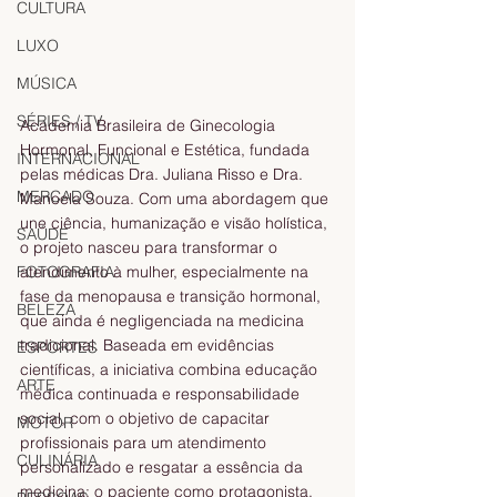
CULTURA
LUXO
MÚSICA
SÉRIES / TV
Academia Brasileira de Ginecologia 
Hormonal, Funcional e Estética, fundada 
INTERNACIONAL
pelas médicas Dra. Juliana Risso e Dra. 
MERCADO
Manoela Souza. Com uma abordagem que 
une ciência, humanização e visão holística, 
SAÚDE
o projeto nasceu para transformar o 
atendimento à mulher, especialmente na 
FOTOGRAFIA
fase da menopausa e transição hormonal, 
BELEZA
que ainda é negligenciada na medicina 
tradicional. Baseada em evidências 
ESPORTES
científicas, a iniciativa combina educação 
ARTE
médica continuada e responsabilidade 
social, com o objetivo de capacitar 
MOTOR
profissionais para um atendimento 
CULINÁRIA
personalizado e resgatar a essência da 
medicina: o paciente como protagonista. 