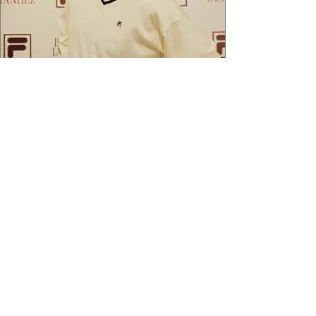
2 min de leitura
APÓS FEITO HISTÓRICO, BRUNA
IANHEZ É ANUNCIADA PELA FILA
Bruna Ianhez é anunciada como nova
embaixadora global da FILA após concluir a
Québec Mega Trail, no Canadá.