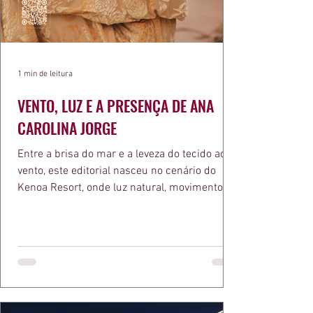
1 min de leitura
VENTO, LUZ E A PRESENÇA DE ANA
CAROLINA JORGE
Entre a brisa do mar e a leveza do tecido ao
vento, este editorial nasceu no cenário do
Kenoa Resort, onde luz natural, movimento e
elegância se encontram. As lentes de Ita
Mazzutti eternizam looks assinados por Carol
Bassi e Chart, o biquíni da Chase Brasil e a
bolsa da Malu Pires, em uma composição que
celebra o verão como estado de espírito. Há
algo de intemporal em vestir o vento e deixar
que ele conduza a cena. Cada dobra do tecido,