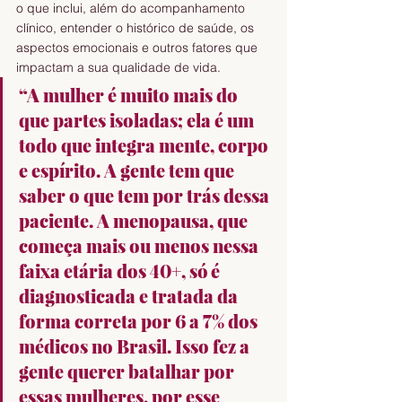
o que inclui, além do acompanhamento 
clínico, entender o histórico de saúde, os 
aspectos emocionais e outros fatores que 
impactam a sua qualidade de vida. 
“A mulher é muito mais do 
que partes isoladas; ela é um 
todo que integra mente, corpo 
e espírito. A gente tem que 
saber o que tem por trás dessa 
paciente. A menopausa, que 
começa mais ou menos nessa 
faixa etária dos 40+, só é 
diagnosticada e tratada da 
forma correta por 6 a 7% dos 
médicos no Brasil. Isso fez a 
gente querer batalhar por 
essas mulheres, por esse 