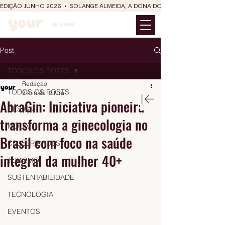
EDIÇÃO JUNHO 2026  •  SOLANGE ALMEIDA, A DONA DO RIT DO SÃO JOÃO
Post
TODOS OS POSTS
Redação
TODOS OS POSTS
3 min de leitura
AbraGin: Iniciativa pioneira
DESIGN
transforma a ginecologia no
MODA
Brasil com foco na saúde
CELEBRIDADES
integral da mulher 40+
TURISMO
SUSTENTABILIDADE
TECNOLOGIA
EVENTOS