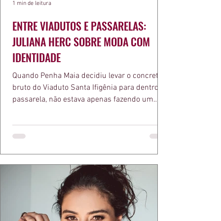
1 min de leitura
ENTRE VIADUTOS E PASSARELAS:
JULIANA HERC SOBRE MODA COM
IDENTIDADE
Quando Penha Maia decidiu levar o concreto
bruto do Viaduto Santa Ifigênia para dentro da
passarela, não estava apenas fazendo um
desfile bonito. Estava provando um ponto que
a apresentadora e influenciadora Juliana Herc
defende há tempos, o de que moda brasileira
ganha força quando carrega raiz. A coleção
"Brutalismo: Corpo Urbano" transformou
estruturas geométricas, volumes marcantes e
aquele concreto aparente típico da
arquitetura paulistana em peças de vestir, um
exercíci