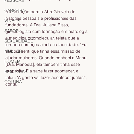
PESSOAS
CARREIRA
A inspiração para a AbraGin veio de 
histórias pessoais e profissionais das 
VINHOS
fundadoras. A Dra. Juliana Risso, 
SABOR
ginecologista com formação em nutrologia 
e medicina ortomolecular, relata que a 
SEXUALIDADE
jornada começou ainda na faculdade. "Eu 
sempre senti que tinha essa missão de 
MULHER
ajudar mulheres. Quando conheci a Manu 
HOMEM
[Dra. Manoela], ela também tinha esse 
propósito. Ela sabe fazer acontecer, e 
BEM ESTAR
falou: ‘A gente vai fazer acontecer juntas’", 
COLUNA
conta. 