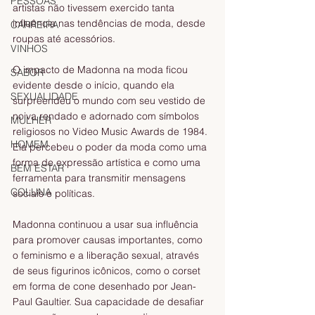
PESSOAS
artistas não tivessem exercido tanta 
influência nas tendências de moda, desde 
CARREIRA
roupas até acessórios.
VINHOS
O impacto de Madonna na moda ficou 
SABOR
evidente desde o início, quando ela 
SEXUALIDADE
surpreendeu o mundo com seu vestido de 
noiva rendado e adornado com símbolos 
MULHER
religiosos no Video Music Awards de 1984. 
HOMEM
Ela percebeu o poder da moda como uma 
forma de expressão artística e como uma 
BEM ESTAR
ferramenta para transmitir mensagens 
COLUNA
sociais e políticas.
Madonna continuou a usar sua influência 
para promover causas importantes, como 
o feminismo e a liberação sexual, através 
de seus figurinos icônicos, como o corset 
em forma de cone desenhado por Jean-
Paul Gaultier. Sua capacidade de desafiar 