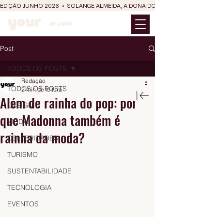
EDIÇÃO JUNHO 2026  •  SOLANGE ALMEIDA, A DONA DO RIT DO SÃO JOÃO
Post
TODOS OS POSTS
Redação
TODOS OS POSTS
2 min de leitura
Além de rainha do pop: por
DESIGN
que Madonna também é
MODA
rainha da moda?
CELEBRIDADES
TURISMO
SUSTENTABILIDADE
TECNOLOGIA
EVENTOS