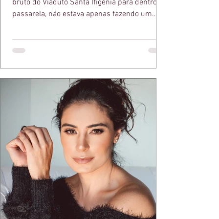
bruto do Viaduto Santa Ifigênia para dentro da
passarela, não estava apenas fazendo um
desfile bonito. Estava provando um ponto que
a apresentadora e influenciadora Juliana Herc
defende há tempos, o de que moda brasileira
ganha força quando carrega raiz. A coleção
"Brutalismo: Corpo Urbano" transformou
estruturas geométricas, volumes marcantes e
aquele concreto aparente típico da
arquitetura paulistana em peças de vestir, um
exercíci