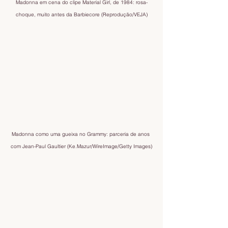
Madonna em cena do clipe Material Girl, de 1984: rosa-
choque, muito antes da Barbiecore (Reprodução/VEJA)
Madonna como uma gueixa no Grammy: parceria de anos 
com Jean-Paul Gaultier (Ke.Mazur/WireImage/Getty Images)