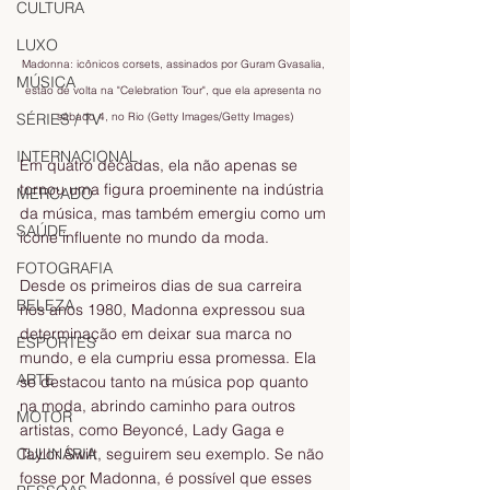
CULTURA
LUXO
Madonna: icônicos corsets, assinados por Guram Gvasalia, 
MÚSICA
estão de volta na "Celebration Tour", que ela apresenta no 
sábado 4, no Rio (Getty Images/Getty Images)
SÉRIES / TV
INTERNACIONAL
Em quatro décadas, ela não apenas se 
tornou uma figura proeminente na indústria 
MERCADO
da música, mas também emergiu como um 
SAÚDE
ícone influente no mundo da moda.
FOTOGRAFIA
Desde os primeiros dias de sua carreira 
BELEZA
nos anos 1980, Madonna expressou sua 
determinação em deixar sua marca no 
ESPORTES
mundo, e ela cumpriu essa promessa. Ela 
ARTE
se destacou tanto na música pop quanto 
na moda, abrindo caminho para outros 
MOTOR
artistas, como Beyoncé, Lady Gaga e 
Taylor Swift, seguirem seu exemplo. Se não 
CULINÁRIA
fosse por Madonna, é possível que esses 