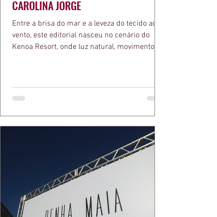
CAROLINA JORGE
Entre a brisa do mar e a leveza do tecido ao
vento, este editorial nasceu no cenário do
Kenoa Resort, onde luz natural, movimento e
elegância se encontram. As lentes de Ita
Mazzutti eternizam looks assinados por Carol
Bassi e Chart, o biquíni da Chase Brasil e a
bolsa da Malu Pires, em uma composição que
celebra o verão como estado de espírito. Há
algo de intemporal em vestir o vento e deixar
que ele conduza a cena. Cada dobra do tecido,
cada reflexo dourado da luz sobre a pe