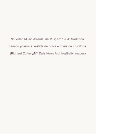
No Video Music Awards, da MTV, em 1984: Madonna 
causou polêmica vestida de noiva e cheia de crucifixos 
(Richard Corkery/NY Daily News Archive/Getty Images)