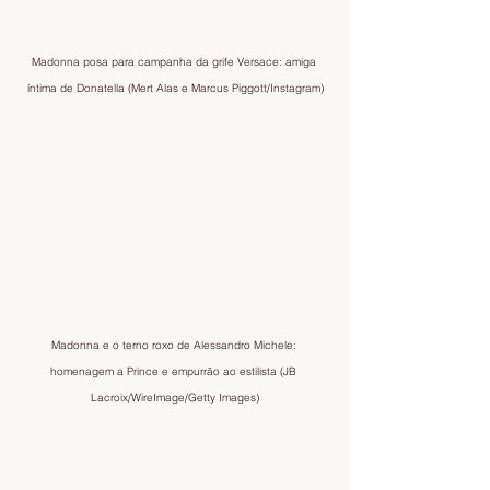
Madonna posa para campanha da grife Versace: amiga 
íntima de Donatella (Mert Alas e Marcus Piggott/Instagram)
Madonna e o terno roxo de Alessandro Michele: 
homenagem a Prince e empurrão ao estilista (JB 
Lacroix/WireImage/Getty Images)