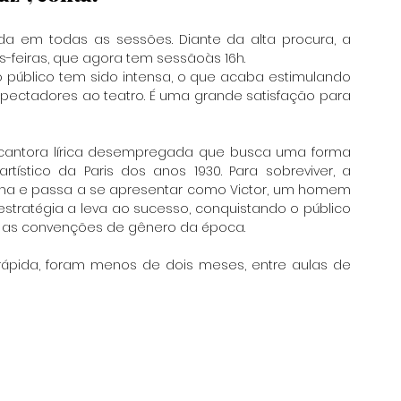
a em todas as sessões. Diante da alta procura, a 
s-feiras, que agora tem sessãoàs 16h.
 público tem sido intensa, o que acaba estimulando 
pectadores ao teatro. É uma grande satisfação para 
ma cantora lírica desempregada que busca uma forma 
tístico da Paris dos anos 1930. Para sobreviver, a 
a e passa a se apresentar como Victor, um homem 
tratégia a leva ao sucesso, conquistando o público 
 as convenções de gênero da época.
rápida, foram menos de dois meses, entre aulas de 