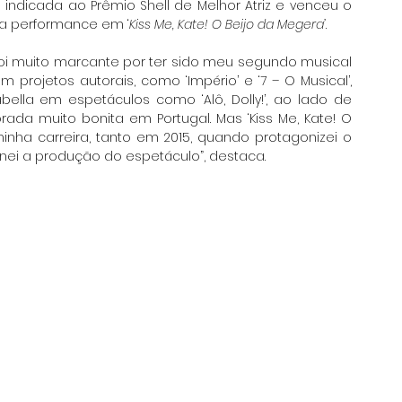
indicada ao Prêmio Shell de Melhor Atriz e venceu o 
a performance em ‘
Kiss Me, Kate! O Beijo da Megera’
. 
foi muito marcante por ter sido meu segundo musical 
projetos autorais, como ‘Império’ e ‘7 – O Musical’, 
ella em espetáculos como ‘Alô, Dolly!’, ao lado de 
rada muito bonita em Portugal. Mas ‘Kiss Me, Kate! O 
inha carreira, tanto em 2015, quando protagonizei o 
ei a produção do espetáculo”, destaca.