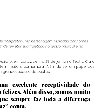
s de interpretar uma personagem marcada por nomes 
ém de revisitar sua trajetória no teatro musical e no 
ictoria’
, em cartaz de 4 a 28 de junho no Teatro Claro 
 tem muito a comemorar. Além de ser um papel dos 
m grandesucesso de público. 
a excelente receptividade do 
 felizes. Além disso, somos muito 
que sempre faz toda a diferença 
z”, conta. 