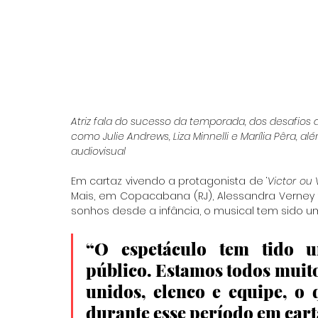
Atriz fala do sucesso da temporada, dos desafio
como Julie Andrews, Liza Minnelli e Marília Pêra, al
audiovisual
Em cartaz vivendo a protagonista de ‘
Victor ou V
Mais, em Copacabana (RJ), Alessandra Verney
sonhos desde a infância, o musical tem sido u
“O espetáculo tem tido um
público. Estamos todos muito
unidos, elenco e equipe, o 
durante esse período em carta