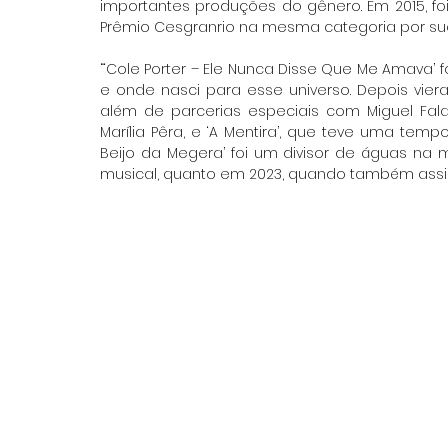
importantes produções do gênero. Em 2015, foi 
Prêmio Cesgranrio na mesma categoria por su
“‘Cole Porter – Ele Nunca Disse Que Me Amava’ 
e onde nasci para esse universo. Depois vieram 
além de parcerias especiais com Miguel Falab
Marília Pêra, e ‘A Mentira’, que teve uma tempo
Beijo da Megera’ foi um divisor de águas na m
musical, quanto em 2023, quando também assin