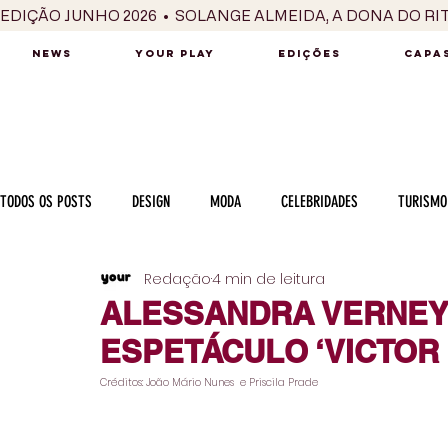
EDIÇÃO JUNHO 2026  •  SOLANGE ALMEIDA, A DONA DO RI
NEWS
YOUR PLAY
EDIÇÕES
CAPAS
TODOS OS POSTS
DESIGN
MODA
CELEBRIDADES
TURISMO
Redação
4 min de leitura
LUXO
MÚSICA
SÉRIES / TV
INTERNACIONAL
MERC
ALESSANDRA VERNEY
ESPETÁCULO ‘VICTOR 
MOTOR
CULINÁRIA
PESSOAS
CARREIRA
VINHOS
Créditos: João Mário Nunes  e Priscila Prade
COLUNA