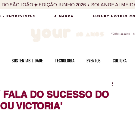
T DO SÃO JOÃO
 + ENTREVISTAS
A MARCA
LUXURY HOTELS C
YOUR Magazine — há
SUSTENTABILIDADE
TECNOLOGIA
EVENTOS
CULTURA
ADO
SAÚDE
FOTOGRAFIA
BELEZA
ESPORTES
ARTE
 FALA DO SUCESSO DO
OU VICTORIA’
SABOR
SEXUALIDADE
MULHER
HOMEM
BEM ESTAR