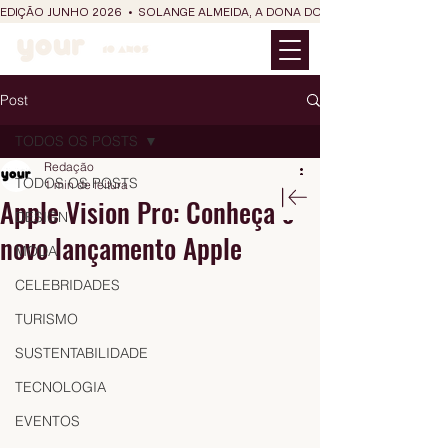
EDIÇÃO JUNHO 2026  •  SOLANGE ALMEIDA, A DONA DO RIT DO SÃO JOÃO
Post
TODOS OS POSTS
Redação
TODOS OS POSTS
1 min de leitura
Apple Vision Pro: Conheça o
DESIGN
novo lançamento Apple
MODA
CELEBRIDADES
TURISMO
SUSTENTABILIDADE
TECNOLOGIA
EVENTOS