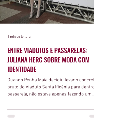
1 min de leitura
ENTRE VIADUTOS E PASSARELAS:
JULIANA HERC SOBRE MODA COM
IDENTIDADE
Quando Penha Maia decidiu levar o concreto
bruto do Viaduto Santa Ifigênia para dentro da
passarela, não estava apenas fazendo um
desfile bonito. Estava provando um ponto que
a apresentadora e influenciadora Juliana Herc
defende há tempos, o de que moda brasileira
ganha força quando carrega raiz. A coleção
"Brutalismo: Corpo Urbano" transformou