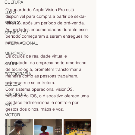
CULTURA
O aguardado Apple Vision Pro está 
LUXO
disponível para compra a partir de sexta-
MÚSICA
feira (2), após um período de pré-venda. 
As unidades encomendadas durante esse 
SÉRIES / TV
período começaram a serem entregues no 
mesmo dia.
INTERNACIONAL
MERCADO
Os óculos de realidade virtual e 
aumentada, da empresa norte-americana 
SAÚDE
de tecnologia, prometem transformar a 
FOTOGRAFIA
maneira como as pessoas trabalham, 
colaboram e se entretem.
BELEZA
Com sistema operacional visionOS, 
ESPORTES
baseado no iOS, o dispositivo oferece uma 
interface tridimensional e controle por 
ARTE
gestos dos olhos, mãos e voz.
MOTOR
CULINÁRIA