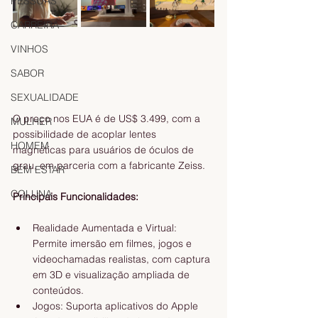
PESSOAS
CARREIRA
VINHOS
SABOR
SEXUALIDADE
O preço nos EUA é de US$ 3.499, com a 
MULHER
possibilidade de acoplar lentes 
HOMEM
magnéticas para usuários de óculos de 
grau, em parceria com a fabricante Zeiss.
BEM ESTAR
COLUNA
Principais Funcionalidades:
Realidade Aumentada e Virtual: 
Permite imersão em filmes, jogos e 
videochamadas realistas, com captura 
em 3D e visualização ampliada de 
conteúdos.
Jogos: Suporta aplicativos do Apple 