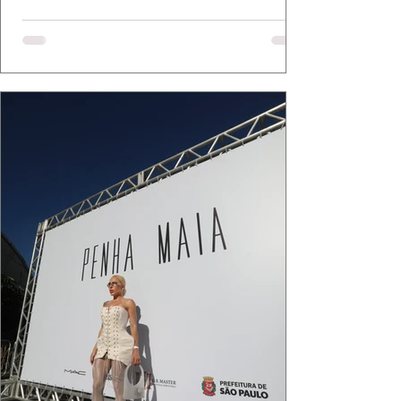
Bassi e Chart, o biquíni da Chase Brasil e a
bolsa da Malu Pires, em uma composição que
celebra o verão como estado de espírito. Há
algo de intemporal em vestir o vento e deixar
que ele conduza a cena. Cada dobra do tecido,
cada reflexo dourado da luz sobre a pe