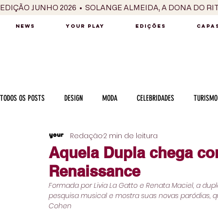
EDIÇÃO JUNHO 2026  •  SOLANGE ALMEIDA, A DONA DO RI
NEWS
YOUR PLAY
EDIÇÕES
CAPAS
TODOS OS POSTS
DESIGN
MODA
CELEBRIDADES
TURISMO
Redação
2 min de leitura
LUXO
MÚSICA
SÉRIES / TV
INTERNACIONAL
MERC
Aquela Dupla chega co
Renaissance
MOTOR
CULINÁRIA
PESSOAS
CARREIRA
VINHOS
Formada por Livia La Gatto e Renata Maciel, a du
pesquisa musical e mostra suas novas paródias, 
Cohen
COLUNA