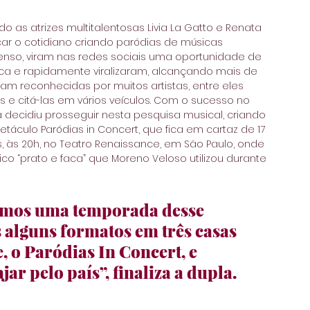
 as atrizes multitalentosas Livia La Gatto e Renata 
ticar o cotidiano criando paródias de músicas 
enso, viram nas redes sociais uma oportunidade de 
ca e rapidamente viralizaram, alcançando mais de 
ram reconhecidas por muitos artistas, entre eles 
e citá-las em vários veículos. Com o sucesso no 
a decidiu prosseguir nesta pesquisa musical, criando 
áculo Paródias in Concert, que fica em cartaz de 17 
 às 20h, no Teatro Renaissance, em São Paulo, onde 
co “prato e faca” que Moreno Veloso utilizou durante 
remos uma temporada desse 
alguns formatos em três casas 
 o Paródias In Concert, e 
r pelo país”, finaliza a dupla.