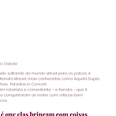
io Oviedo
o, saltando do mundo virtual para os palcos. A 
o e Renata Maciel, mais conhecidas como Aquela Dupla, 
w,  Paródias in Concert.
mbém roteirista e comediante – e Renata – que é 
e conquistaram as redes com críticas bem 
cos.
 é que elas brincam com coisas 