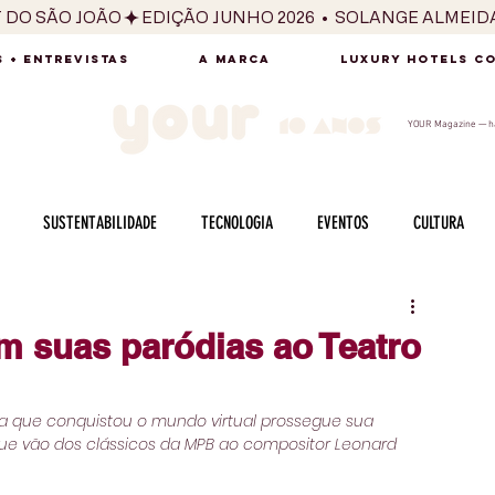
T DO SÃO JOÃO
 + ENTREVISTAS
A MARCA
LUXURY HOTELS C
YOUR Magazine — há
SUSTENTABILIDADE
TECNOLOGIA
EVENTOS
CULTURA
ADO
SAÚDE
FOTOGRAFIA
BELEZA
ESPORTES
ARTE
m suas paródias ao Teatro
SABOR
SEXUALIDADE
MULHER
HOMEM
BEM ESTAR
pla que conquistou o mundo virtual prossegue sua 
que vão dos clássicos da MPB ao compositor Leonard 