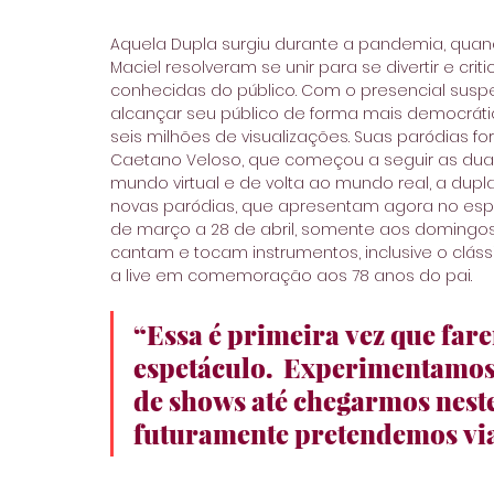
Aquela Dupla surgiu durante a pandemia, quando
Maciel resolveram se unir para se divertir e cri
conhecidas do público. Com o presencial susp
alcançar seu público de forma mais democráti
seis milhões de visualizações. Suas paródias fo
Caetano Veloso, que começou a seguir as duas 
mundo virtual e de volta ao mundo real, a dupl
novas paródias, que apresentam agora no espet
de março a 28 de abril, somente aos domingos,
cantam e tocam instrumentos, inclusive o clássi
a live em comemoração aos 78 anos do pai.
“Essa é primeira vez que fa
espetáculo.  Experimentamos 
de shows até chegarmos neste,
futuramente pretendemos viaja