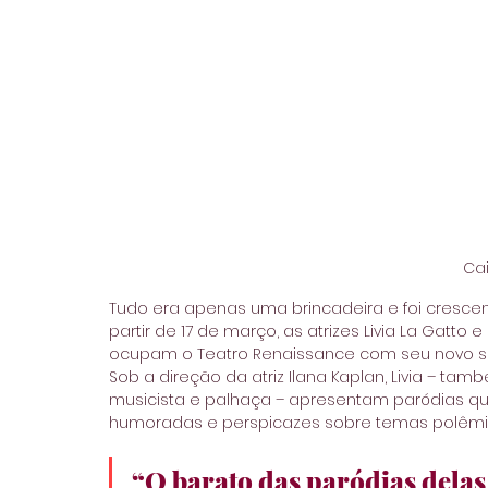
Ca
Tudo era apenas uma brincadeira e foi crescend
partir de 17 de março, as atrizes Livia La Gatt
ocupam o Teatro Renaissance com seu novo sho
Sob a direção da atriz Ilana Kaplan, Livia – ta
musicista e palhaça – apresentam paródias qu
humoradas e perspicazes sobre temas polêmi
“O barato das paródias delas