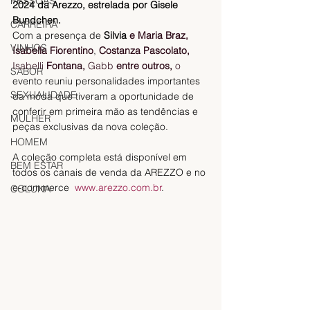
PESSOAS
2024 da Arezzo, estrelada por Gisele 
Bundchen.
CARREIRA
Com a presença de 
Silvia 
e Maria Braz, 
VINHOS
Isabella Fiorentino
, 
Costanza Pascolato, 
Isabelli
 Fontana, 
Gabb
 entre outros, 
o
SABOR
evento reuniu personalidades importantes 
SEXUALIDADE
da moda que tiveram a oportunidade de 
conferir em primeira mão as tendências e 
MULHER
peças exclusivas da nova coleção.
HOMEM
A coleção completa está disponível em 
BEM ESTAR
todos os canais de venda da AREZZO e no 
e-commerce  
www.arezzo.com.br
.
COLUNA