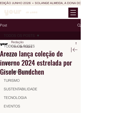
EDIÇÃO JUNHO 2026  •  SOLANGE ALMEIDA, A DONA DO RIT DO SÃO JOÃO
Post
TODOS OS POSTS
Redação
TODOS OS POSTS
1 min de leitura
Arezzo lança coleção de
DESIGN
inverno 2024 estrelada por
MODA
Gisele Bundchen
CELEBRIDADES
TURISMO
SUSTENTABILIDADE
TECNOLOGIA
EVENTOS