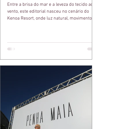
Entre a brisa do mar e a leveza do tecido ao
vento, este editorial nasceu no cenário do
Kenoa Resort, onde luz natural, movimento e
elegância se encontram. As lentes de Ita
Mazzutti eternizam looks assinados por Carol
Bassi e Chart, o biquíni da Chase Brasil e a
bolsa da Malu Pires, em uma composição que
celebra o verão como estado de espírito. Há
algo de intemporal em vestir o vento e deixar
que ele conduza a cena. Cada dobra do tecido,
cada reflexo dourado da luz sobre a pe