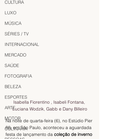
CULTURA
LUXO
MÚSICA
SÉRIES / TV
INTERNACIONAL
MERCADO
SAÚDE
FOTOGRAFIA
BELEZA
ESPORTES
Isabella Fiorentino , Isabeli Fontana, 
ARTE
Luciana Wodzik, Gabb e Dany Billeiro
MOTOR
Na noite de quarta-feira (6), no Estúdio Pier 
88, em São Paulo, aconteceu a aguardada 
CULINÁRIA
festa de lançamento da
 coleção de inverno 