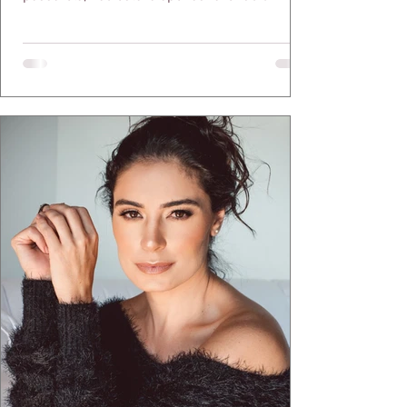
desfile bonito. Estava provando um ponto que
a apresentadora e influenciadora Juliana Herc
defende há tempos, o de que moda brasileira
ganha força quando carrega raiz. A coleção
"Brutalismo: Corpo Urbano" transformou
estruturas geométricas, volumes marcantes e
aquele concreto aparente típico da
arquitetura paulistana em peças de vestir, um
exercíci