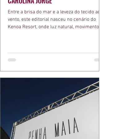
CAROLINA JORGE
Entre a brisa do mar e a leveza do tecido ao
vento, este editorial nasceu no cenário do
Kenoa Resort, onde luz natural, movimento e
elegância se encontram. As lentes de Ita
Mazzutti eternizam looks assinados por Carol
Bassi e Chart, o biquíni da Chase Brasil e a
bolsa da Malu Pires, em uma composição que
celebra o verão como estado de espírito. Há
algo de intemporal em vestir o vento e deixar
que ele conduza a cena. Cada dobra do tecido,
cada reflexo dourado da luz sobre a pe