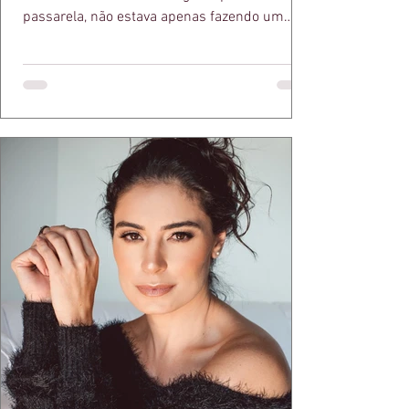
passarela, não estava apenas fazendo um
desfile bonito. Estava provando um ponto que
a apresentadora e influenciadora Juliana Herc
defende há tempos, o de que moda brasileira
ganha força quando carrega raiz. A coleção
"Brutalismo: Corpo Urbano" transformou
estruturas geométricas, volumes marcantes e
aquele concreto aparente típico da
arquitetura paulistana em peças de vestir, um
exercíci