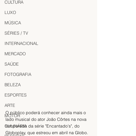
CULTURA
LUXO
MÚSICA
SÉRIES / TV
INTERNACIONAL
MERCADO
SAÚDE
FOTOGRAFIA
BELEZA
ESPORTES
ARTE
O público poderá conhecer ainda mais o 
MOTOR
lado musical do ator João Côrtes na nova 
CULINÁRIA
temporada da série "Encantado's", do 
Globoplay, que estreou em abril na Globo. 