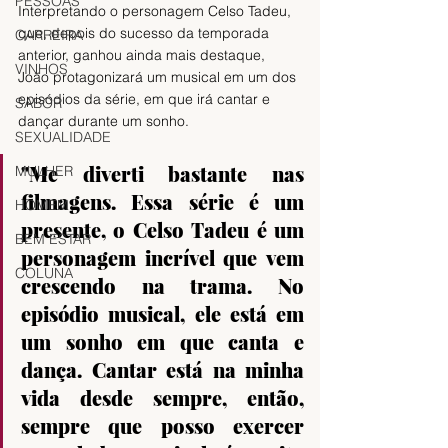
PESSOAS
Interpretando o personagem Celso Tadeu, 
que, depois do sucesso da temporada 
CARREIRA
anterior, ganhou ainda mais destaque, 
VINHOS
João protagonizará um musical em um dos 
episódios da série, em que irá cantar e 
SABOR
dançar durante um sonho. 
SEXUALIDADE
"Me diverti bastante nas 
MULHER
filmagens. Essa série é um 
HOMEM
presente, o Celso Tadeu é um 
BEM ESTAR
personagem incrível que vem 
COLUNA
crescendo na trama. No 
episódio musical, ele está em 
um sonho em que canta e 
dança. Cantar está na minha 
vida desde sempre, então, 
sempre que posso exercer 