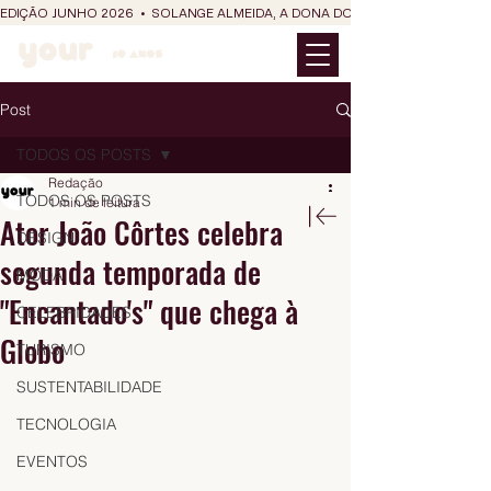
EDIÇÃO JUNHO 2026  •  SOLANGE ALMEIDA, A DONA DO RIT DO SÃO JOÃO
Post
TODOS OS POSTS
Redação
TODOS OS POSTS
1 min de leitura
Ator João Côrtes celebra
DESIGN
segunda temporada de
MODA
"Encantado's" que chega à
CELEBRIDADES
Globo
TURISMO
SUSTENTABILIDADE
TECNOLOGIA
EVENTOS