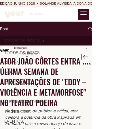
EDIÇÃO JUNHO 2026  •  SOLANGE ALMEIDA, A DONA DO RIT DO SÃO JOÃO
Post
TODOS OS POSTS
Redação
TODOS OS POSTS
1 min de leitura
ATOR JOÃO CÔRTES ENTRA NA
DESIGN
ÚLTIMA SEMANA DE
MODA
APRESENTAÇÕES DE "EDDY –
CELEBRIDADES
VIOLÊNCIA E METAMORFOSE"
TURISMO
NO TEATRO POEIRA
SUSTENTABILIDADE
Após sucesso de público e crítica, ator 
TECNOLOGIA
celebra a potência da obra inspirada em 
EVENTOS
Édouard Louis e revela desejo de levar o 