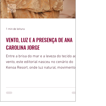
1 min de leitura
VENTO, LUZ E A PRESENÇA DE ANA
CAROLINA JORGE
Entre a brisa do mar e a leveza do tecido ao
vento, este editorial nasceu no cenário do
Kenoa Resort, onde luz natural, movimento e
elegância se encontram. As lentes de Ita
Mazzutti eternizam looks assinados por Carol
Bassi e Chart, o biquíni da Chase Brasil e a
bolsa da Malu Pires, em uma composição que
celebra o verão como estado de espírito. Há
algo de intemporal em vestir o vento e deixar