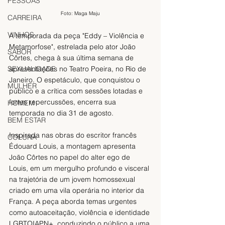
PESSOAS
Foto: Maga Maju
CARREIRA
VINHOS
A temporada da peça "Eddy – Violência e 
Metamorfose", estrelada pelo ator João 
SABOR
Côrtes, chega à sua última semana de 
apresentações no Teatro Poeira, no Rio de 
SEXUALIDADE
Janeiro. O espetáculo, que conquistou o 
MULHER
público e a crítica com sessões lotadas e 
fortes repercussões, encerra sua 
HOMEM
temporada no dia 31 de agosto.
BEM ESTAR
Inspirada nas obras do escritor francês 
COLUNA
Édouard Louis, a montagem apresenta 
João Côrtes no papel do alter ego de 
Louis, em um mergulho profundo e visceral 
na trajetória de um jovem homossexual 
criado em uma vila operária no interior da 
França. A peça aborda temas urgentes 
como autoaceitação, violência e identidade 
LGBTQIAPN+, conduzindo o público a uma 