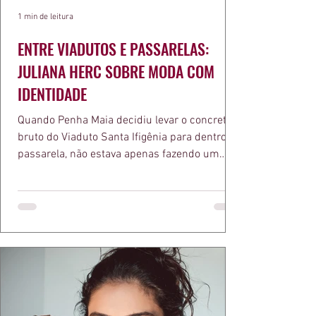
1 min de leitura
ENTRE VIADUTOS E PASSARELAS:
JULIANA HERC SOBRE MODA COM
IDENTIDADE
Quando Penha Maia decidiu levar o concreto
bruto do Viaduto Santa Ifigênia para dentro da
passarela, não estava apenas fazendo um
desfile bonito. Estava provando um ponto que
a apresentadora e influenciadora Juliana Herc
defende há tempos, o de que moda brasileira
ganha força quando carrega raiz. A coleção
"Brutalismo: Corpo Urbano" transformou
estruturas geométricas, volumes marcantes e
aquele concreto aparente típico da
arquitetura paulistana em peças de vestir, um
exercíci