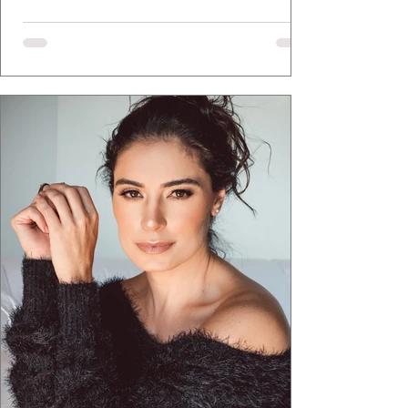
a apresentadora e influenciadora Juliana Herc
defende há tempos, o de que moda brasileira
ganha força quando carrega raiz. A coleção
"Brutalismo: Corpo Urbano" transformou
estruturas geométricas, volumes marcantes e
aquele concreto aparente típico da
arquitetura paulistana em peças de vestir, um
exercíci