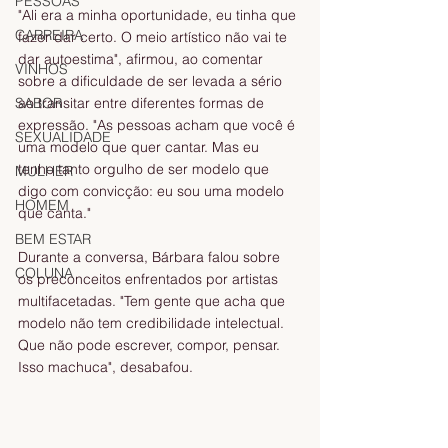
PESSOAS
"Ali era a minha oportunidade, eu tinha que 
CARREIRA
fazer dar certo. O meio artístico não vai te 
dar autoestima", afirmou, ao comentar 
VINHOS
sobre a dificuldade de ser levada a sério 
ao transitar entre diferentes formas de 
SABOR
expressão. "As pessoas acham que você é 
SEXUALIDADE
uma modelo que quer cantar. Mas eu 
tenho tanto orgulho de ser modelo que 
MULHER
digo com convicção: eu sou uma modelo 
HOMEM
que canta."
BEM ESTAR
Durante a conversa, Bárbara falou sobre 
COLUNA
os preconceitos enfrentados por artistas 
multifacetadas. "Tem gente que acha que 
modelo não tem credibilidade intelectual. 
Que não pode escrever, compor, pensar. 
Isso machuca", desabafou.