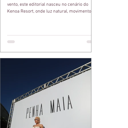
vento, este editorial nasceu no cenário do
Kenoa Resort, onde luz natural, movimento e
elegância se encontram. As lentes de Ita
Mazzutti eternizam looks assinados por Carol
Bassi e Chart, o biquíni da Chase Brasil e a
bolsa da Malu Pires, em uma composição que
celebra o verão como estado de espírito. Há
algo de intemporal em vestir o vento e deixar
que ele conduza a cena. Cada dobra do tecido,
cada reflexo dourado da luz sobre a pe