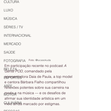
CULTURA
LUXO
MÚSICA
SÉRIES / TV
INTERNACIONAL
MERCADO
SAÚDE
Foto: 
@lucasokuda
FOTOGRAFIA
Em participação recente no podcast 
A 
BELEZA
Gente POD
, comandado pela 
apresentadora Daia de Paula, a top model 
ESPORTES
e cantora Bárbara Fialho compartilhou 
ARTE
reflexões potentes sobre sua carreira na 
moda e na música — e os desafios de 
MOTOR
afirmar sua identidade artística em um 
CULINÁRIA
meio ainda marcado por estigmas.