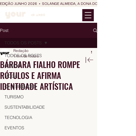
EDIÇÃO JUNHO 2026  •  SOLANGE ALMEIDA, A DONA DO RIT DO SÃO JOÃO
Post
TODOS OS POSTS
Redação
TODOS OS POSTS
1 min de leitura
BÁRBARA FIALHO ROMPE
DESIGN
RÓTULOS E AFIRMA
MODA
IDENTIDADE ARTÍSTICA
CELEBRIDADES
TURISMO
SUSTENTABILIDADE
TECNOLOGIA
EVENTOS