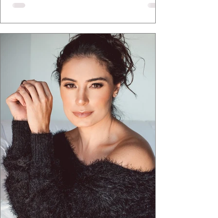
defende há tempos, o de que moda brasileira
ganha força quando carrega raiz. A coleção
"Brutalismo: Corpo Urbano" transformou
estruturas geométricas, volumes marcantes e
aquele concreto aparente típico da
arquitetura paulistana em peças de vestir, um
exercíci