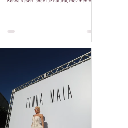
Kenoa Resort, onde luz natural, movimento e
elegância se encontram. As lentes de Ita
Mazzutti eternizam looks assinados por Carol
Bassi e Chart, o biquíni da Chase Brasil e a
bolsa da Malu Pires, em uma composição que
celebra o verão como estado de espírito. Há
algo de intemporal em vestir o vento e deixar
que ele conduza a cena. Cada dobra do tecido,
cada reflexo dourado da luz sobre a pe