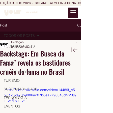
EDIÇÃO JUNHO 2026  •  SOLANGE ALMEIDA, A DONA DO RIT DO SÃO JOÃO
Post
TODOS OS POSTS
Redação
TODOS OS POSTS
2 min de leitura
Backstage: Em Busca da
DESIGN
Fama" revela os bastidores
MODA
cruéis da fama no Brasil
CELEBRIDADES
TURISMO
SUSTENTABILIDADE
https://video.wixstatic.com/video/14489f_e5
951202e78b4986ac07b6ea2790318d/720p/
TECNOLOGIA
mp4/file.mp4
EVENTOS