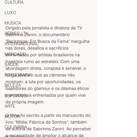
CULTURA
LUXO
MÚSICA
Dirigido pela jornalista e diretora de TV 
SÉRIES / TV
Sabrinna Zanini, o documentário 
"Backstage: Em Busca da Fama" mergulha 
INTERNACIONAL
nas dores, desafios e sacrifícios 
MERCADO
enfrentados por artistas brasileiros na 
trajetória rumo ao estrelato. Com uma 
SAÚDE
abordagem direta, corajosa e sensível, o 
longa revela o que as câmeras não 
FOTOGRAFIA
mostram: a luta por oportunidades, os 
BELEZA
bastidores do glamour e os dilemas éticos 
e emocionais enfrentados por quem vive 
ESPORTES
da própria imagem.
ARTE
O filme foi escrito a partir do manuscrito do 
MOTOR
livro “Mídia: Fábrica de Sonhos”, também 
CULINÁRIA
de autoria de Sabrinna Zanini. Ao perceber 
a necessidade de ampliar o alcance de 