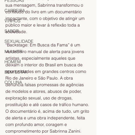
PESSOAS
sua mensagem, Sabrinna transformou o 
CARREIRA
conteúdo do livro em um documentário 
impactante, com o objetivo de atingir um 
VINHOS
público maior e levar à reflexão toda a 
SABOR
sociedade.
SEXUALIDADE
“Backstage: Em Busca da Fama” é um 
verdadeiro manual de alerta para jovens 
MULHER
artistas, especialmente aqueles que 
HOMEM
deixam o interior do Brasil em busca de 
oportunidades em grandes centros como 
BEM ESTAR
Rio de Janeiro e São Paulo. A obra 
COLUNA
denuncia falsas promessas de agências 
de modelos e atores, abusos de poder, 
exploração sexual, uso de drogas, 
prostituição e até casos de tráfico humano. 
O documentário é, acima de tudo, um grito 
de alerta e uma obra independente, feita 
com profundo amor, coragem e 
comprometimento por Sabrinna Zanini.