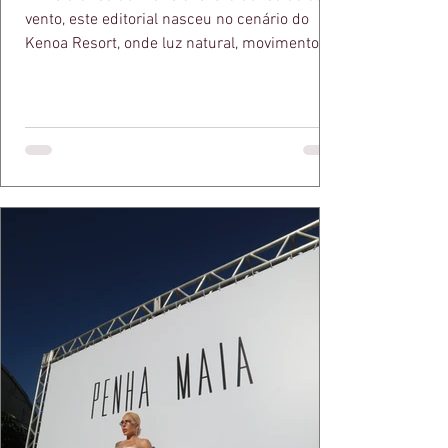
vento, este editorial nasceu no cenário do
Kenoa Resort, onde luz natural, movimento e
elegância se encontram. As lentes de Ita
Mazzutti eternizam looks assinados por Carol
Bassi e Chart, o biquíni da Chase Brasil e a
bolsa da Malu Pires, em uma composição que
celebra o verão como estado de espírito. Há
algo de intemporal em vestir o vento e deixar
que ele conduza a cena. Cada dobra do tecido,
cada reflexo dourado da luz sobre a pe