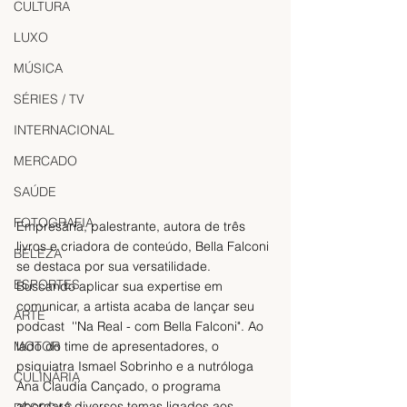
CULTURA
LUXO
MÚSICA
SÉRIES / TV
INTERNACIONAL
MERCADO
SAÚDE
FOTOGRAFIA
Empresária, palestrante, autora de três 
livros e criadora de conteúdo, Bella Falconi 
BELEZA
se destaca por sua versatilidade. 
ESPORTES
Buscando aplicar sua expertise em 
comunicar, a artista acaba de lançar seu 
ARTE
podcast  ''Na Real - com Bella Falconi". Ao 
lado do time de apresentadores, o 
MOTOR
psiquiatra Ismael Sobrinho e a nutróloga 
CULINÁRIA
Ana Claudia Cançado, o programa 
abordará diversos temas ligados aos 