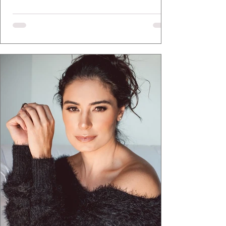
desfile bonito. Estava provando um ponto que
a apresentadora e influenciadora Juliana Herc
defende há tempos, o de que moda brasileira
ganha força quando carrega raiz. A coleção
"Brutalismo: Corpo Urbano" transformou
estruturas geométricas, volumes marcantes e
aquele concreto aparente típico da
arquitetura paulistana em peças de vestir, um
exercíci