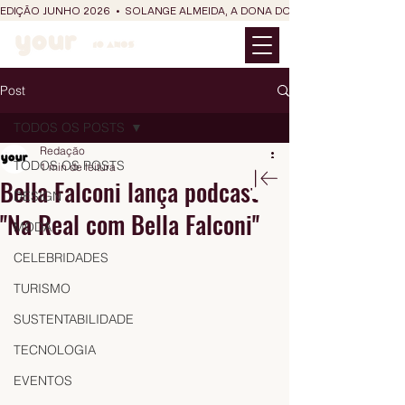
EDIÇÃO JUNHO 2026  •  SOLANGE ALMEIDA, A DONA DO RIT DO SÃO JOÃO
Post
TODOS OS POSTS
Redação
TODOS OS POSTS
1 min de leitura
Bella Falconi lança podcast
DESIGN
''Na Real com Bella Falconi''
MODA
CELEBRIDADES
TURISMO
SUSTENTABILIDADE
TECNOLOGIA
EVENTOS