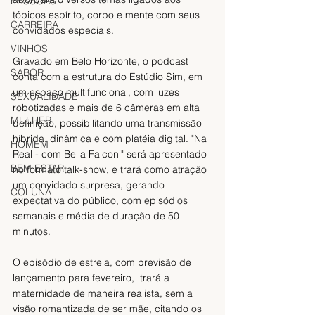
PESSOAS
tópicos espírito, corpo e mente com seus 
CARREIRA
convidados especiais.
VINHOS
Gravado em Belo Horizonte, o podcast 
SABOR
conta com a estrutura do Estúdio Sim, em 
um espaço multifuncional, com luzes 
SEXUALIDADE
robotizadas e mais de 6 câmeras em alta 
MULHER
definição, possibilitando uma transmissão 
híbrida, dinâmica e com platéia digital. "Na 
HOMEM
Real - com Bella Falconi" será apresentado 
BEM ESTAR
no formato talk-show, e trará como atração 
um convidado surpresa, gerando 
COLUNA
expectativa do público, com episódios 
semanais e média de duração de 50 
minutos. 
O episódio de estreia, com previsão de 
lançamento para fevereiro,  trará a 
maternidade de maneira realista, sem a 
visão romantizada de ser mãe, citando os 