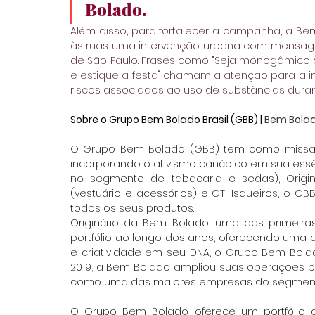
Bolado.
Além disso, para fortalecer a campanha, a Be
às ruas uma intervenção urbana com mensage
de São Paulo. Frases como "Seja monogâmico c
e estique a festa" chamam a atenção para a 
riscos associados ao uso de substâncias durant
Sobre o Grupo Bem Bolado Brasil (GBB) | 
Bem Bola
O Grupo Bem Bolado (GBB) tem como missão o
incorporando o ativismo canábico em sua essê
no segmento de tabacaria e sedas), Orig
(vestuário e acessórios) e GTI Isqueiros, o GB
todos os seus produtos.
Originário da Bem Bolado, uma das primeiras
portfólio ao longo dos anos, oferecendo uma
e criatividade em seu DNA, o Grupo Bem Bola
2019, a Bem Bolado ampliou suas operações para
como uma das maiores empresas do segmento
O Grupo Bem Bolado oferece um portfólio 