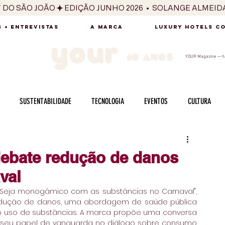
T DO SÃO JOÃO
 + ENTREVISTAS
A MARCA
LUXURY HOTELS C
YOUR Magazine — há
SUSTENTABILIDADE
TECNOLOGIA
EVENTOS
CULTURA
ADO
SAÚDE
FOTOGRAFIA
BELEZA
ESPORTES
ARTE
ebate redução de danos
val
SABOR
SEXUALIDADE
MULHER
HOMEM
BEM ESTAR
eja monogâmico com as substâncias no Carnaval", 
edução de danos, uma abordagem de saúde pública 
o uso de substâncias. A marca propõe uma conversa 
o seu papel de vanguarda no diálogo sobre consumo 