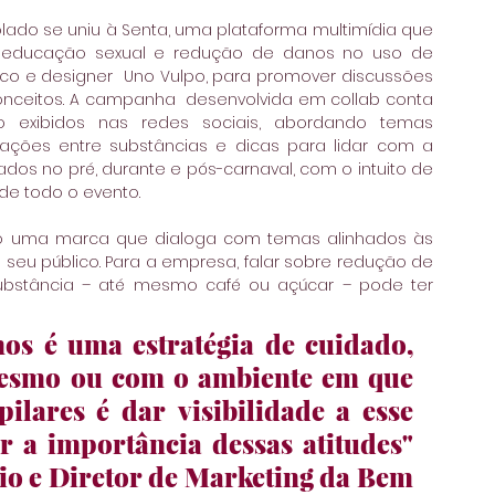
ado se uniu à Senta, uma plataforma multimídia que 
o educação sexual e redução de danos no uso de 
dico e designer  Uno Vulpo, para promover discussões 
conceitos. A campanha  desenvolvida em collab conta 
exibidos nas redes sociais, abordando temas 
ções entre substâncias e dicas para lidar com a 
dos no pré, durante e pós-carnaval, com o intuito de 
de todo o evento.
o uma marca que dialoga com temas alinhados às 
e seu público. Para a empresa, falar sobre redução de 
bstância – até mesmo café ou açúcar – pode ter 
os é uma estratégia de cuidado, 
mesmo ou com o ambiente em que 
ilares é dar visibilidade a esse 
r a importância dessas atitudes" 
cio e Diretor de Marketing da Bem 