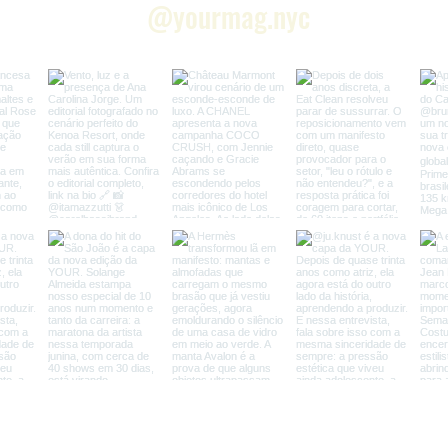
@yourmag.nyc