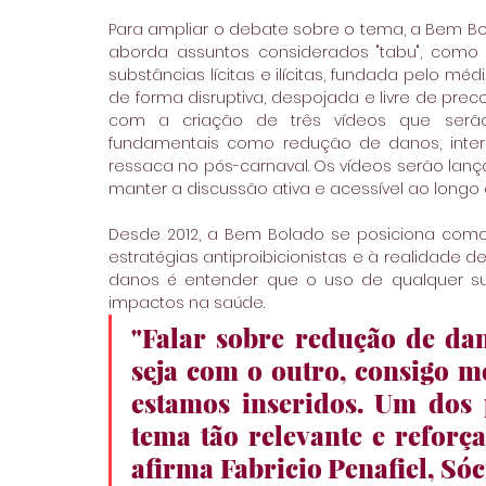
Para ampliar o debate sobre o tema, a Bem Bol
aborda assuntos considerados "tabu", com
substâncias lícitas e ilícitas, fundada pelo mé
de forma disruptiva, despojada e livre de pre
com a criação de três vídeos que serão 
fundamentais como redução de danos, intera
ressaca no pós-carnaval. Os vídeos serão lança
manter a discussão ativa e acessível ao longo 
Desde 2012, a Bem Bolado se posiciona com
estratégias antiproibicionistas e à realidade d
danos é entender que o uso de qualquer su
impactos na saúde.
"Falar sobre redução de dan
seja com o outro, consigo 
estamos inseridos. Um dos p
tema tão relevante e reforça
afirma Fabricio Penafiel, Só