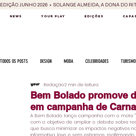
EDIÇÃO JUNHO 2026  •  SOLANGE ALMEIDA, A DONA DO RI
NEWS
YOUR PLAY
EDIÇÕES
CAPAS
TODOS OS POSTS
DESIGN
MODA
CELEBRIDADES
TURISMO
Redação
2 min de leitura
LUXO
MÚSICA
SÉRIES / TV
INTERNACIONAL
MERC
Bem Bolado promove d
em campanha de Carna
MOTOR
CULINÁRIA
PESSOAS
CARREIRA
VINHOS
A Bem Bolado lança campanha com o mote "S
com o objetivo de ampliar o debate sobre r
que busca minimizar os impactos negativos n
COLUNA
informativa, leve e sem estigmas, reafirmand