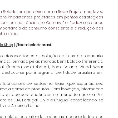
m Bolado, em parceria com a Rede Projetamos, levou 
ns impactantes projetadas em pontos estratégicos 
om as substâncias no Carnaval" e "Reduza os danos 
importância do consumo consciente e a redução dos 
e a folia.
do Shop
 | @bemboladobrasil 
ferecer todas as soluções e itens de tabacaria, 
ncia. Formado pelas marcas Bem Bolado (referência 
inal (focada em tabaco), Bem Bolado Weed Wear 
B destaca-se por integrar a identidade brasileira em 
 fabricantes de sedas no Brasil, que expandiu seu 
 ampla gama de produtos. Com inovação, informação 
do estabelece tendências no mercado nacional. Em 
 os EUA, Portugal, Chile e Uruguai, consolidando-se 
 na América Latina.
completo que atende todas as necessidades dos 