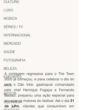
CULTURA
LUXO
MÚSICA
SÉRIES / TV
INTERNACIONAL
MERCADO
SAÚDE
FOTOGRAFIA
BELEZA
A contagem regressiva para o The Town 
ESPORTES
2025 já começou, e para celebrar o dia do 
rock o Cão Véio, gastropub comandado 
ARTE
pelo chef Henrique Fogaça e Fernando 
MOTOR
Badauí, preparou uma ação especial para 
aquecer os motores do festival. Até o dia 
31 
CULINÁRIA
de julho
, clientes que consumirem em 