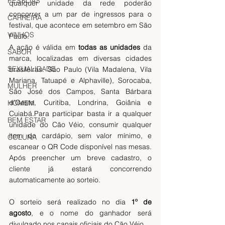
PESSOAS
qualquer unidade da rede poderão 
concorrer a um par de ingressos para o 
CARREIRA
festival, que acontece em setembro em São 
VINHOS
Paulo.
A ação é válida em 
todas as unidades
 da 
SABOR
marca, localizadas em diversas cidades 
SEXUALIDADE
brasileiras: São Paulo (Vila Madalena, Vila 
Mariana, Tatuapé e Alphaville), Sorocaba, 
MULHER
São José dos Campos, Santa Bárbara 
d'Oeste, Curitiba, Londrina, Goiânia e 
HOMEM
Cuiabá.Para participar basta ir a qualquer 
BEM ESTAR
unidade do Cão Véio, consumir qualquer 
item do cardápio, sem valor mínimo, e 
COLUNA
escanear o QR Code disponível nas mesas. 
Após preencher um breve cadastro, o 
cliente já estará concorrendo 
automaticamente ao sorteio.
O sorteio será realizado no dia 
1º de 
agosto
, e o nome do ganhador será 
divulgado nos canais oficiais do Cão Véio.