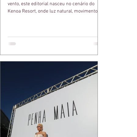
vento, este editorial nasceu no cenário do
Kenoa Resort, onde luz natural, movimento e
elegância se encontram. As lentes de Ita
Mazzutti eternizam looks assinados por Carol
Bassi e Chart, o biquíni da Chase Brasil e a
bolsa da Malu Pires, em uma composição que
celebra o verão como estado de espírito. Há
algo de intemporal em vestir o vento e deixar
que ele conduza a cena. Cada dobra do tecido,
cada reflexo dourado da luz sobre a pe