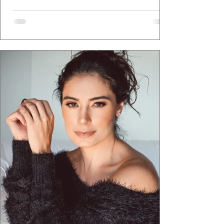
a apresentadora e influenciadora Juliana Herc
defende há tempos, o de que moda brasileira
ganha força quando carrega raiz. A coleção
"Brutalismo: Corpo Urbano" transformou
estruturas geométricas, volumes marcantes e
aquele concreto aparente típico da
arquitetura paulistana em peças de vestir, um
exercíci