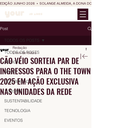
EDIÇÃO JUNHO 2026  •  SOLANGE ALMEIDA, A DONA DO RIT DO SÃO JOÃO
Post
TODOS OS POSTS
Redação
TODOS OS POSTS
2 min de leitura
CÃO VÉIO SORTEIA PAR DE
DESIGN
INGRESSOS PARA O THE TOWN
MODA
2025 EM AÇÃO EXCLUSIVA
CELEBRIDADES
NAS UNIDADES DA REDE
TURISMO
SUSTENTABILIDADE
TECNOLOGIA
EVENTOS