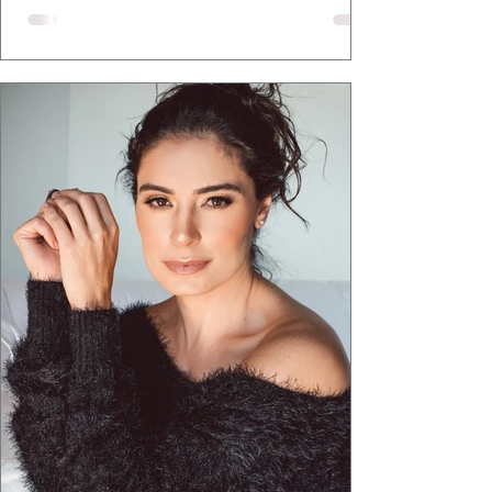
defende há tempos, o de que moda brasileira
ganha força quando carrega raiz. A coleção
"Brutalismo: Corpo Urbano" transformou
estruturas geométricas, volumes marcantes e
aquele concreto aparente típico da
arquitetura paulistana em peças de vestir, um
exercíci