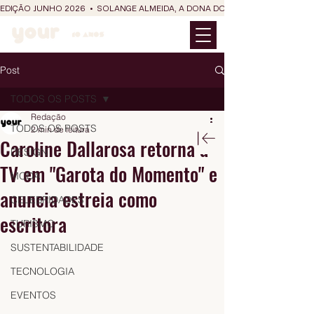
EDIÇÃO JUNHO 2026  •  SOLANGE ALMEIDA, A DONA DO RIT DO SÃO JOÃO
Post
TODOS OS POSTS
Redação
TODOS OS POSTS
2 min de leitura
Caroline Dallarosa retorna à
DESIGN
TV em "Garota do Momento" e
MODA
anuncia estreia como
CELEBRIDADES
escritora
TURISMO
SUSTENTABILIDADE
TECNOLOGIA
EVENTOS