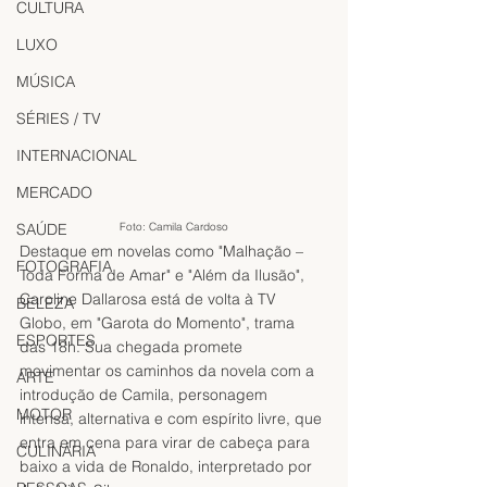
CULTURA
LUXO
MÚSICA
SÉRIES / TV
INTERNACIONAL
MERCADO
SAÚDE
Foto: Camila Cardoso
Destaque em novelas como "Malhação – 
FOTOGRAFIA
Toda Forma de Amar" e "Além da Ilusão", 
Caroline Dallarosa está de volta à TV 
BELEZA
Globo, em "Garota do Momento", trama 
ESPORTES
das 18h. Sua chegada promete 
movimentar os caminhos da novela com a 
ARTE
introdução de Camila, personagem 
MOTOR
intensa, alternativa e com espírito livre, que 
entra em cena para virar de cabeça para 
CULINÁRIA
baixo a vida de Ronaldo, interpretado por 