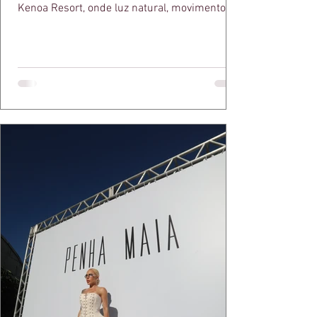
Kenoa Resort, onde luz natural, movimento e
elegância se encontram. As lentes de Ita
Mazzutti eternizam looks assinados por Carol
Bassi e Chart, o biquíni da Chase Brasil e a
bolsa da Malu Pires, em uma composição que
celebra o verão como estado de espírito. Há
algo de intemporal em vestir o vento e deixar
que ele conduza a cena. Cada dobra do tecido,
cada reflexo dourado da luz sobre a pe