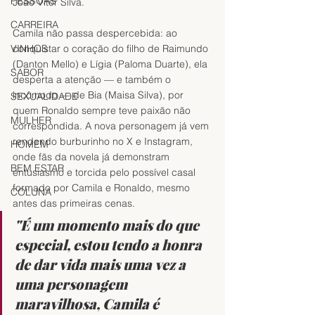
PESSOAS
João Vitor Silva.
CARREIRA
Camila não passa despercebida: ao 
VINHOS
conquistar o coração do filho de Raimundo 
(Danton Mello) e Lígia (Paloma Duarte), ela 
SABOR
desperta a atenção — e também o 
incômodo — de Bia (Maisa Silva), por 
SEXUALIDADE
quem Ronaldo sempre teve paixão não 
MULHER
correspondida. A nova personagem já vem 
rendendo burburinho no X e Instagram, 
HOMEM
onde fãs da novela já demonstram 
BEM ESTAR
entusiasmo e torcida pelo possível casal 
formado por Camila e Ronaldo, mesmo 
COLUNA
antes das primeiras cenas.
"É um momento mais do que 
especial, estou tendo a honra 
de dar vida mais uma vez a 
uma personagem 
maravilhosa, Camila é 