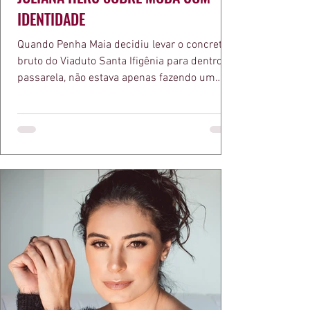
IDENTIDADE
Quando Penha Maia decidiu levar o concreto
bruto do Viaduto Santa Ifigênia para dentro da
passarela, não estava apenas fazendo um
desfile bonito. Estava provando um ponto que
a apresentadora e influenciadora Juliana Herc
defende há tempos, o de que moda brasileira
ganha força quando carrega raiz. A coleção
"Brutalismo: Corpo Urbano" transformou
estruturas geométricas, volumes marcantes e
aquele concreto aparente típico da
arquitetura paulistana em peças de vestir, um
exercíci