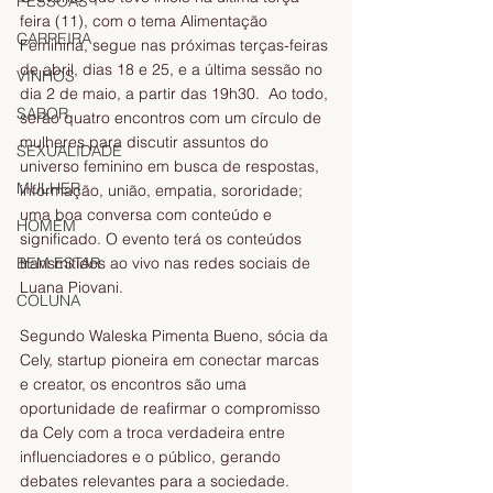
PESSOAS
feira (11), com o tema Alimentação 
CARREIRA
Feminina, segue nas próximas terças-feiras 
de abril, dias 18 e 25, e a última sessão no 
VINHOS
dia 2 de maio, a partir das 19h30.  Ao todo, 
SABOR
serão quatro encontros com um círculo de 
mulheres para discutir assuntos do 
SEXUALIDADE
universo feminino em busca de respostas, 
MULHER
informação, união, empatia, sororidade; 
uma boa conversa com conteúdo e 
HOMEM
significado. O evento terá os conteúdos 
transmitidos ao vivo nas redes sociais de 
BEM ESTAR
Luana Piovani. 
COLUNA
Segundo Waleska Pimenta Bueno, sócia da 
Cely, startup pioneira em conectar marcas 
e creator, os encontros são uma 
oportunidade de reafirmar o compromisso 
da Cely com a troca verdadeira entre 
influenciadores e o público, gerando 
debates relevantes para a sociedade. 