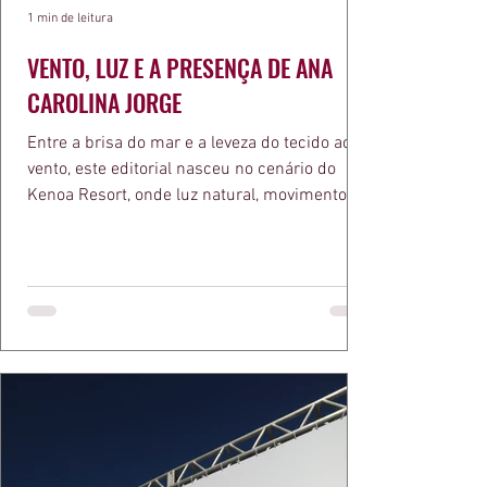
1 min de leitura
VENTO, LUZ E A PRESENÇA DE ANA
CAROLINA JORGE
Entre a brisa do mar e a leveza do tecido ao
vento, este editorial nasceu no cenário do
Kenoa Resort, onde luz natural, movimento e
elegância se encontram. As lentes de Ita
Mazzutti eternizam looks assinados por Carol
Bassi e Chart, o biquíni da Chase Brasil e a
bolsa da Malu Pires, em uma composição que
celebra o verão como estado de espírito. Há
algo de intemporal em vestir o vento e deixar
que ele conduza a cena. Cada dobra do tecido,
cada reflexo dourado da luz sobre a pe