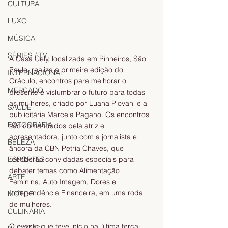
CULTURA
LUXO
MÚSICA
SÉRIES / TV
A Casa Cely, localizada em Pinheiros, São 
Paulo, realiza a primeira edição do 
INTERNACIONAL
Oráculo, encontros para melhorar o 
MERCADO
presente e vislumbrar o futuro para todas 
as mulheres, criado por Luana Piovani e a 
SAÚDE
publicitária Marcela Pagano. Os encontros 
FOTOGRAFIA
são comandados pela atriz e 
apresentadora, junto com a jornalista e 
BELEZA
âncora da CBN Petria Chaves, que 
receberão convidadas especiais para 
ESPORTES
debater temas como Alimentação 
ARTE
Feminina, Auto Imagem, Dores e 
Independência Financeira, em uma roda 
MOTOR
de mulheres. 
CULINÁRIA
O evento que teve início na última terça-