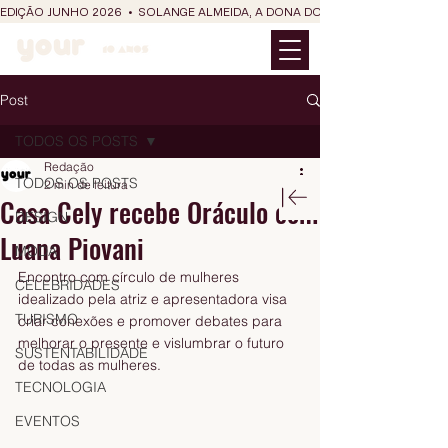
EDIÇÃO JUNHO 2026  •  SOLANGE ALMEIDA, A DONA DO RIT DO SÃO JOÃO
Post
TODOS OS POSTS
Redação
TODOS OS POSTS
2 min de leitura
Casa Cely recebe Oráculo com
DESIGN
Luana Piovani
MODA
Encontro com círculo de mulheres 
CELEBRIDADES
idealizado pela atriz e apresentadora visa 
TURISMO
criar conexões e promover debates para 
melhorar o presente e vislumbrar o futuro 
SUSTENTABILIDADE
de todas as mulheres.
TECNOLOGIA
EVENTOS