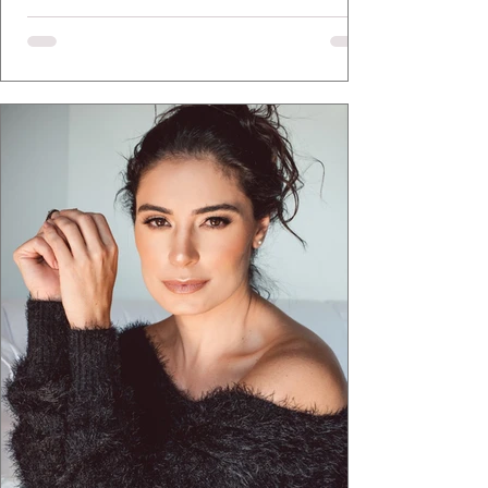
a apresentadora e influenciadora Juliana Herc
defende há tempos, o de que moda brasileira
ganha força quando carrega raiz. A coleção
"Brutalismo: Corpo Urbano" transformou
estruturas geométricas, volumes marcantes e
aquele concreto aparente típico da
arquitetura paulistana em peças de vestir, um
exercíci