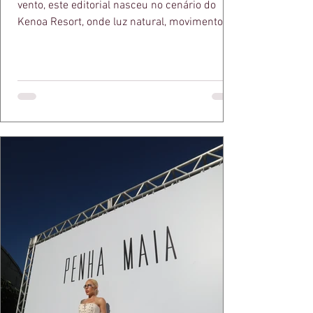
vento, este editorial nasceu no cenário do
Kenoa Resort, onde luz natural, movimento e
elegância se encontram. As lentes de Ita
Mazzutti eternizam looks assinados por Carol
Bassi e Chart, o biquíni da Chase Brasil e a
bolsa da Malu Pires, em uma composição que
celebra o verão como estado de espírito. Há
algo de intemporal em vestir o vento e deixar
que ele conduza a cena. Cada dobra do tecido,
cada reflexo dourado da luz sobre a pe