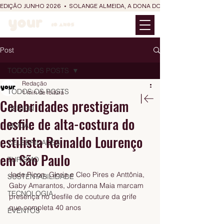
EDIÇÃO JUNHO 2026  •  SOLANGE ALMEIDA, A DONA DO RIT DO SÃO JOÃO
Post
TODOS OS POSTS
Redação
TODOS OS POSTS
1 min de leitura
Celebridades prestigiam
DESIGN
desfile de alta-costura do
MODA
estilista Reinaldo Lourenço
CELEBRIDADES
em São Paulo
TURISMO
Jade Picon, Gloria e Cleo Pires e Anttônia, 
SUSTENTABILIDADE
Gaby Amarantos, Jordanna Maia marcam 
TECNOLOGIA
presença no desfile de couture da grife 
que completa 40 anos
EVENTOS