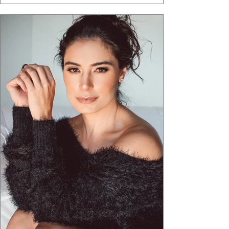
"Brutalismo: Corpo Urbano" transformou
estruturas geométricas, volumes marcantes e
aquele concreto aparente típico da
arquitetura paulistana em peças de vestir, um
exercíci