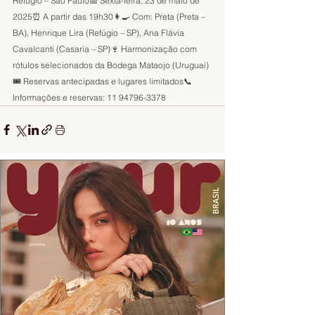
Refúgio – São Paulo📅 Sexta-feira, 23 de maio de 
2025⏰ A partir das 19h30👩‍🍳 Com: Preta (Preta – 
BA), Henrique Lira (Refúgio – SP), Ana Flávia 
Cavalcanti (Casaria – SP)🍷 Harmonização com 
rótulos selecionados da Bodega Mataojo (Uruguai)
🎟️ Reservas antecipadas e lugares limitados📞 
Informações e reservas: 11 94796-3378