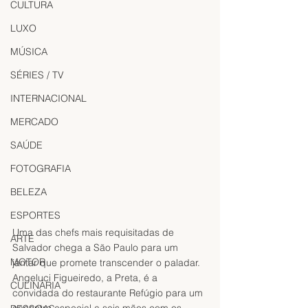
CULTURA
LUXO
MÚSICA
SÉRIES / TV
INTERNACIONAL
MERCADO
SAÚDE
FOTOGRAFIA
BELEZA
ESPORTES
Uma das chefs mais requisitadas de 
ARTE
Salvador chega a São Paulo para um 
MOTOR
jantar que promete transcender o paladar. 
Angeluci Figueiredo, a Preta, é a 
CULINÁRIA
convidada do restaurante Refúgio para um 
encontro especial a seis mãos com os 