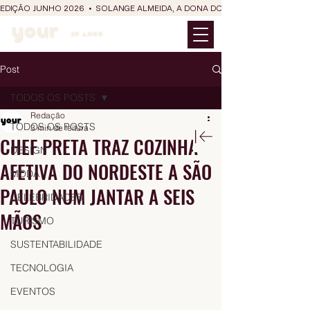
EDIÇÃO JUNHO 2026  •  SOLANGE ALMEIDA, A DONA DO RIT DO SÃO JOÃO
Post
TODOS OS POSTS
Redação
TODOS OS POSTS
3 min de leitura
CHEF PRETA TRAZ COZINHA
DESIGN
AFETIVA DO NORDESTE A SÃO
MODA
PAULO NUM JANTAR A SEIS
CELEBRIDADES
MÃOS
TURISMO
SUSTENTABILIDADE
TECNOLOGIA
EVENTOS