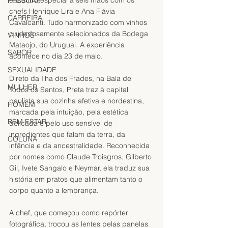
PESSOAS
chefs Henrique Lira e Ana Flávia 
CARREIRA
Cavalcanti. Tudo harmonizado com vinhos 
cuidadosamente selecionados da Bodega 
VINHOS
Mataojo, do Uruguai. A experiência 
SABOR
acontece no dia 23 de maio.
SEXUALIDADE
Direto da Ilha dos Frades, na Baía de 
MULHER
Todos os Santos, Preta traz à capital 
paulista sua cozinha afetiva e nordestina, 
HOMEM
marcada pela intuição, pela estética 
BEM ESTAR
delicada e pelo uso sensível de 
ingredientes que falam da terra, da 
COLUNA
infância e da ancestralidade. Reconhecida 
por nomes como Claude Troisgros, Gilberto 
Gil, Ivete Sangalo e Neymar, ela traduz sua 
história em pratos que alimentam tanto o 
corpo quanto a lembrança.
A chef, que começou como repórter 
fotográfica, trocou as lentes pelas panelas 