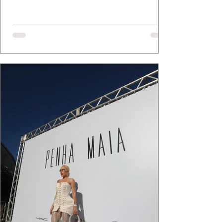
Mazzutti eternizam looks assinados por Carol
Bassi e Chart, o biquíni da Chase Brasil e a
bolsa da Malu Pires, em uma composição que
celebra o verão como estado de espírito. Há
algo de intemporal em vestir o vento e deixar
que ele conduza a cena. Cada dobra do tecido,
cada reflexo dourado da luz sobre a pe