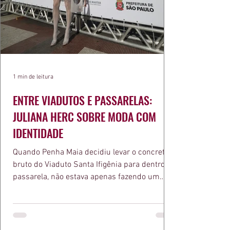
1 min de leitura
ENTRE VIADUTOS E PASSARELAS:
JULIANA HERC SOBRE MODA COM
IDENTIDADE
Quando Penha Maia decidiu levar o concreto
bruto do Viaduto Santa Ifigênia para dentro da
passarela, não estava apenas fazendo um
desfile bonito. Estava provando um ponto que
a apresentadora e influenciadora Juliana Herc
defende há tempos, o de que moda brasileira
ganha força quando carrega raiz. A coleção