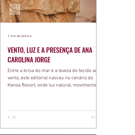
1 min de leitura
VENTO, LUZ E A PRESENÇA DE ANA
CAROLINA JORGE
Entre a brisa do mar e a leveza do tecido ao
vento, este editorial nasceu no cenário do
Kenoa Resort, onde luz natural, movimento e
elegância se encontram. As lentes de Ita
Mazzutti eternizam looks assinados por Carol
Bassi e Chart, o biquíni da Chase Brasil e a
bolsa da Malu Pires, em uma composição que
celebra o verão como estado de espírito. Há
algo de intemporal em vestir o vento e deixar