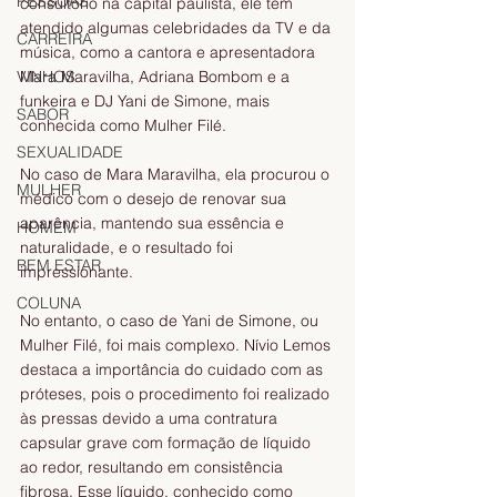
PESSOAS
consultório na capital paulista, ele tem 
atendido algumas celebridades da TV e da 
CARREIRA
música, como a cantora e apresentadora 
VINHOS
Mara Maravilha, Adriana Bombom e a 
funkeira e DJ Yani de Simone, mais 
SABOR
conhecida como Mulher Filé.
SEXUALIDADE
No caso de Mara Maravilha, ela procurou o 
MULHER
médico com o desejo de renovar sua 
aparência, mantendo sua essência e 
HOMEM
naturalidade, e o resultado foi 
BEM ESTAR
impressionante.
COLUNA
No entanto, o caso de Yani de Simone, ou 
Mulher Filé, foi mais complexo. Nívio Lemos 
destaca a importância do cuidado com as 
próteses, pois o procedimento foi realizado 
às pressas devido a uma contratura 
capsular grave com formação de líquido 
ao redor, resultando em consistência 
fibrosa. Esse líquido, conhecido como 