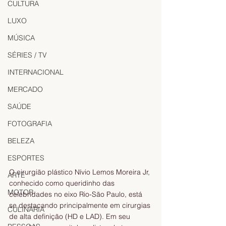
CULTURA
LUXO
MÚSICA
SÉRIES / TV
INTERNACIONAL
MERCADO
SAÚDE
FOTOGRAFIA
BELEZA
ESPORTES
O cirurgião plástico Nívio Lemos Moreira Jr, 
ARTE
conhecido como queridinho das 
MOTOR
celebridades no eixo Rio-São Paulo, está 
se destacando principalmente em cirurgias 
CULINÁRIA
de alta definição (HD e LAD). Em seu 