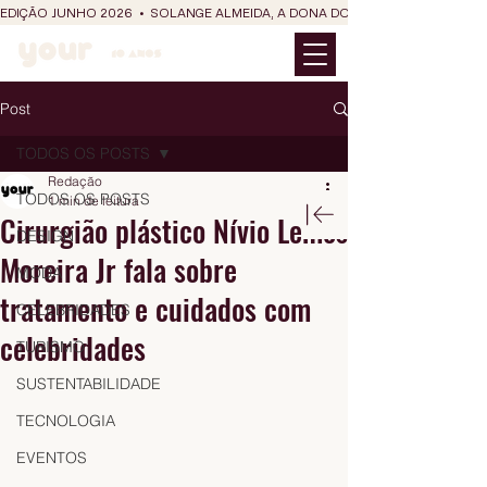
EDIÇÃO JUNHO 2026  •  SOLANGE ALMEIDA, A DONA DO RIT DO SÃO JOÃO
Post
TODOS OS POSTS
Redação
TODOS OS POSTS
1 min de leitura
Cirurgião plástico Nívio Lemos
DESIGN
Moreira Jr fala sobre
MODA
tratamento e cuidados com
CELEBRIDADES
celebridades
TURISMO
SUSTENTABILIDADE
TECNOLOGIA
EVENTOS