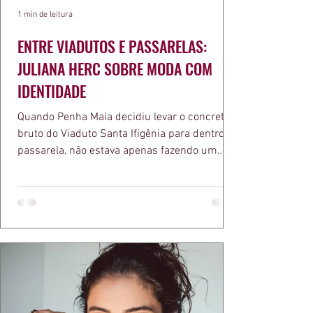
1 min de leitura
ENTRE VIADUTOS E PASSARELAS:
JULIANA HERC SOBRE MODA COM
IDENTIDADE
Quando Penha Maia decidiu levar o concreto
bruto do Viaduto Santa Ifigênia para dentro da
passarela, não estava apenas fazendo um
desfile bonito. Estava provando um ponto que
a apresentadora e influenciadora Juliana Herc
defende há tempos, o de que moda brasileira
ganha força quando carrega raiz. A coleção
"Brutalismo: Corpo Urbano" transformou
estruturas geométricas, volumes marcantes e
aquele concreto aparente típico da
arquitetura paulistana em peças de vestir, um
exercíci