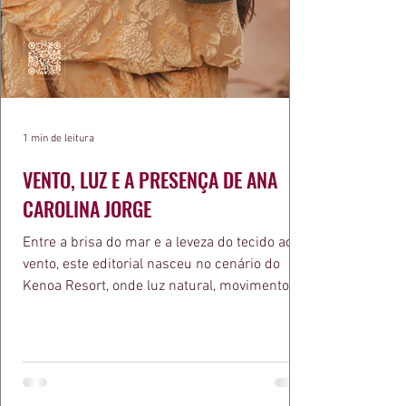
1 min de leitura
VENTO, LUZ E A PRESENÇA DE ANA
CAROLINA JORGE
Entre a brisa do mar e a leveza do tecido ao
vento, este editorial nasceu no cenário do
Kenoa Resort, onde luz natural, movimento e
elegância se encontram. As lentes de Ita
Mazzutti eternizam looks assinados por Carol
Bassi e Chart, o biquíni da Chase Brasil e a
bolsa da Malu Pires, em uma composição que
celebra o verão como estado de espírito. Há