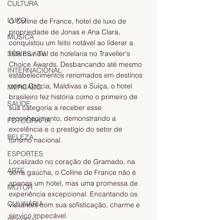
CULTURA
LUXO
O Colline de France, hotel de luxo de 
propriedade de Jonas e Ana Clara, 
MÚSICA
conquistou um feito notável ao liderar a 
SÉRIES / TV
lista mundial de hotelaria no Traveller's 
Choice Awards. Desbancando até mesmo 
INTERNACIONAL
estabelecimentos renomados em destinos 
como Grécia, Maldivas e Suíça, o hotel 
MERCADO
brasileiro fez história como o primeiro de 
SAÚDE
sua categoria a receber esse 
reconhecimento, demonstrando a 
FOTOGRAFIA
excelência e o prestígio do setor de 
BELEZA
turismo nacional.
ESPORTES
Localizado no coração de Gramado, na 
ARTE
serra gaúcha, o Colline de France não é 
apenas um hotel, mas uma promessa de 
MOTOR
experiência excepcional. Encantando os 
CULINÁRIA
visitantes com sua sofisticação, charme e 
serviço impecável.