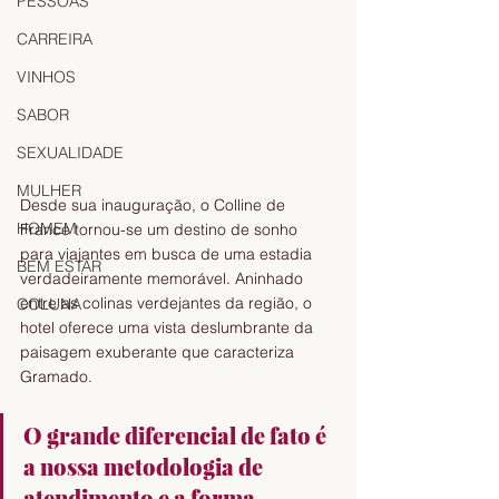
PESSOAS
CARREIRA
VINHOS
SABOR
SEXUALIDADE
MULHER
Desde sua inauguração, o Colline de 
HOMEM
France tornou-se um destino de sonho 
para viajantes em busca de uma estadia 
BEM ESTAR
verdadeiramente memorável. Aninhado 
entre as colinas verdejantes da região, o 
COLUNA
hotel oferece uma vista deslumbrante da 
paisagem exuberante que caracteriza 
Gramado.
O grande diferencial de fato é 
a nossa metodologia de 
atendimento e a forma 