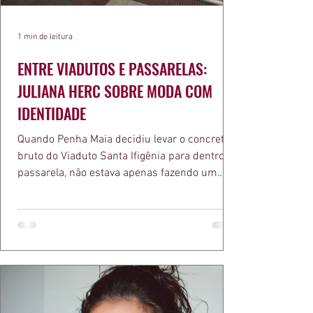
1 min de leitura
ENTRE VIADUTOS E PASSARELAS:
JULIANA HERC SOBRE MODA COM
IDENTIDADE
Quando Penha Maia decidiu levar o concreto
bruto do Viaduto Santa Ifigênia para dentro da
passarela, não estava apenas fazendo um
desfile bonito. Estava provando um ponto que
a apresentadora e influenciadora Juliana Herc
defende há tempos, o de que moda brasileira
ganha força quando carrega raiz. A coleção
"Brutalismo: Corpo Urbano" transformou
estruturas geométricas, volumes marcantes e
aquele concreto aparente típico da
arquitetura paulistana em peças de vestir, um