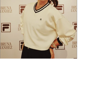
2 min de leitura
APÓS FEITO HISTÓRICO, BRUNA
IANHEZ É ANUNCIADA PELA FILA
Bruna Ianhez é anunciada como nova
embaixadora global da FILA após concluir a