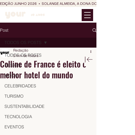
EDIÇÃO JUNHO 2026  •  SOLANGE ALMEIDA, A DONA DO RIT DO SÃO JOÃO
Post
TODOS OS POSTS
Redação
TODOS OS POSTS
2 min de leitura
Colline de France é eleito o
DESIGN
melhor hotel do mundo
MODA
CELEBRIDADES
TURISMO
SUSTENTABILIDADE
TECNOLOGIA
EVENTOS