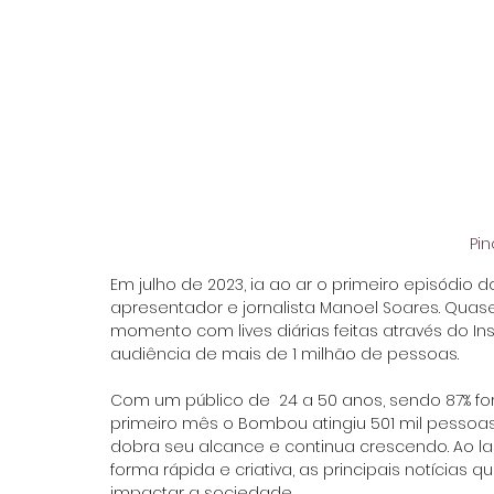
Pi
Em julho de 2023, ia ao ar o primeiro episódio
apresentador e jornalista Manoel Soares. Qua
momento com lives diárias feitas através do In
audiência de mais de 1 milhão de pessoas. 
Com um público de  24 a 50 anos, sendo 87% fo
primeiro mês o Bombou atingiu 501 mil pessoa
dobra seu alcance e continua crescendo. Ao lad
forma rápida e criativa, as principais notícia
impactar a sociedade. 