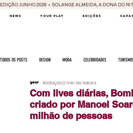
EDIÇÃO JUNHO 2026  •  SOLANGE ALMEIDA, A DONA DO RI
NEWS
YOUR PLAY
EDIÇÕES
CAPAS
TODOS OS POSTS
DESIGN
MODA
CELEBRIDADES
TURISMO
Redação
2 min de leitura
LUXO
MÚSICA
SÉRIES / TV
INTERNACIONAL
MERC
Com lives diárias, Bom
criado por Manoel Soar
MOTOR
CULINÁRIA
PESSOAS
CARREIRA
VINHOS
milhão de pessoas
COLUNA