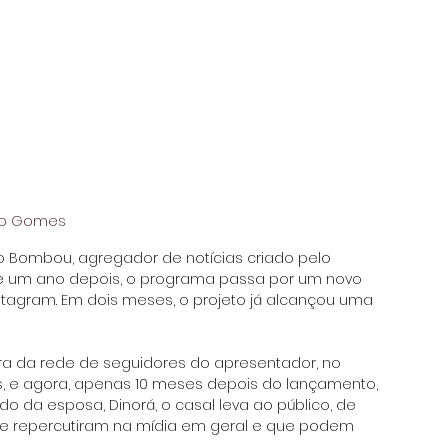
no Gomes
 do Bombou, agregador de notícias criado pelo 
se um ano depois, o programa passa por um novo 
stagram. Em dois meses, o projeto já alcançou uma 
ra da rede de seguidores do apresentador, no 
s, e agora, apenas 10 meses depois do lançamento, 
o da esposa, Dinorá, o casal leva ao público, de 
s que repercutiram na mídia em geral e que podem 