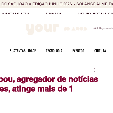
T DO SÃO JOÃO
 + ENTREVISTAS
A MARCA
LUXURY HOTELS C
YOUR Magazine — há
SUSTENTABILIDADE
TECNOLOGIA
EVENTOS
CULTURA
ADO
SAÚDE
FOTOGRAFIA
BELEZA
ESPORTES
ARTE
bou, agregador de notícias
es, atinge mais de 1
SABOR
SEXUALIDADE
MULHER
HOMEM
BEM ESTAR