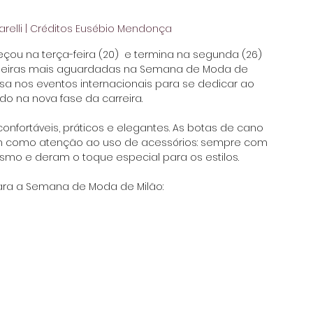
relli | Créditos Eusébio Mendonça
u na terça-feira (20)  e termina na segunda (26) 
ileiras mais aguardadas na Semana de Moda de 
usa nos eventos internacionais para se dedicar ao 
o na nova fase da carreira.
onfortáveis, práticos e elegantes. As botas de cano 
m como atenção ao uso de acessórios: sempre com 
ismo e deram o toque especial para os estilos.
para a Semana de Moda de Milão: