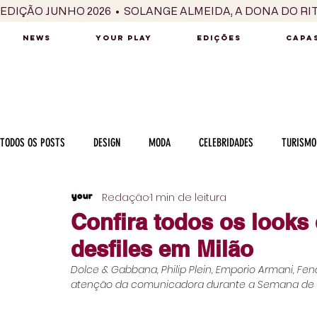
EDIÇÃO JUNHO 2026  •  SOLANGE ALMEIDA, A DONA DO RI
NEWS
YOUR PLAY
EDIÇÕES
CAPAS
TODOS OS POSTS
DESIGN
MODA
CELEBRIDADES
TURISMO
Redação
1 min de leitura
LUXO
MÚSICA
SÉRIES / TV
INTERNACIONAL
MERC
Confira todos os looks
desfiles em Milão
MOTOR
CULINÁRIA
PESSOAS
CARREIRA
VINHOS
Dolce & Gabbana, Philip Plein, Emporio Armani, Fen
atenção da comunicadora durante a Semana de 
COLUNA