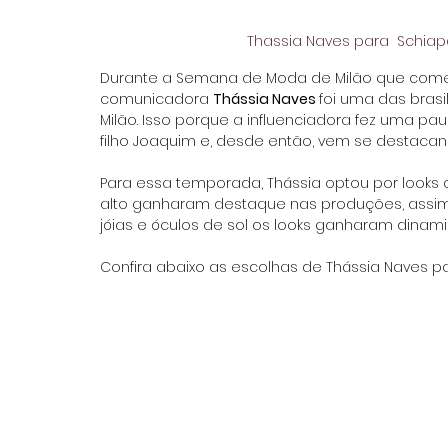
Thassia Naves para  Schiapa
Durante a Semana de Moda de Milão que começo
comunicadora 
Thássia Naves 
foi uma das bras
Milão. Isso porque a influenciadora fez uma pa
filho Joaquim e, desde então, vem se destacand
Para essa temporada, Thássia optou por looks c
alto ganharam destaque nas produções, assi
jóias e óculos de sol os looks ganharam dinam
Confira abaixo as escolhas de Thássia Naves 