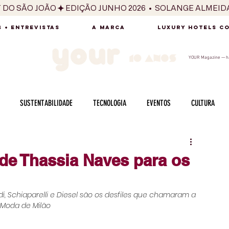
T DO SÃO JOÃO
 + ENTREVISTAS
A MARCA
LUXURY HOTELS C
YOUR Magazine — há
SUSTENTABILIDADE
TECNOLOGIA
EVENTOS
CULTURA
ADO
SAÚDE
FOTOGRAFIA
BELEZA
ESPORTES
ARTE
 de Thassia Naves para os
SABOR
SEXUALIDADE
MULHER
HOMEM
BEM ESTAR
di, Schiaparelli e Diesel são os desfiles que chamaram a 
Moda de Milão