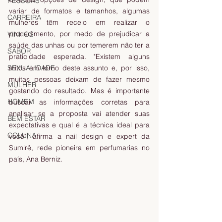
PESSOAS
variar de formatos e tamanhos, algumas 
CARREIRA
mulheres têm receio em realizar o 
procedimento, por medo de prejudicar a 
VINHOS
saúde das unhas ou por temerem não ter a 
SABOR
praticidade esperada. "Existem alguns 
SEXUALIDADE
mitos em torno deste assunto e, por isso, 
muitas pessoas deixam de fazer mesmo 
MULHER
gostando do resultado. Mas é importante 
HOMEM
buscar as informações corretas para 
analisar se a proposta vai atender suas 
BEM ESTAR
expectativas e qual é a técnica ideal para 
COLUNA
você", afirma a nail design e expert da 
Sumirê, rede pioneira em perfumarias no 
país, Ana Berniz.