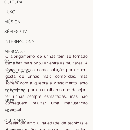
CULTURA
LUXO
MÚSICA
SÉRIES / TV
INTERNACIONAL
MERCADO
O alongamento de unhas tem se tornado 
SAÚDE
cada vez mais popular entre as mulheres. A 
técnica chegou como solução para quem 
FOTOGRAFIA
gosta de unhas mais compridas, mas 
BELEZA
sofrem com a quebra e crescimento lento 
e, também, para as mulheres que desejam 
ESPORTES
ter unhas sempre esmaltadas, mas não 
ARTE
conseguem realizar uma manutenção 
semanal.
MOTOR
CULINÁRIA
Apesar da ampla variedade de técnicas e 
diversas opções de design, que podem 