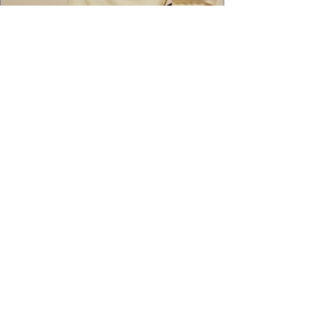
2 min de leitura
APÓS FEITO HISTÓRICO, BRUNA
IANHEZ É ANUNCIADA PELA FILA
Bruna Ianhez é anunciada como nova
embaixadora global da FILA após concluir a
Québec Mega Trail, no Canadá.