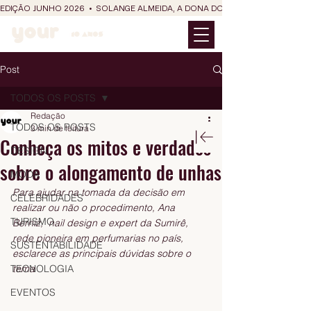
EDIÇÃO JUNHO 2026  •  SOLANGE ALMEIDA, A DONA DO RIT DO SÃO JOÃO
Post
TODOS OS POSTS
Redação
TODOS OS POSTS
3 min de leitura
Conheça os mitos e verdades
DESIGN
sobre o alongamento de unhas
MODA
Para ajudar na tomada da decisão em 
CELEBRIDADES
realizar ou não o procedimento, Ana 
TURISMO
Berniz,  nail design e expert da Sumirê, 
rede pioneira em perfumarias no país, 
SUSTENTABILIDADE
esclarece as principais dúvidas sobre o 
TECNOLOGIA
tema
EVENTOS