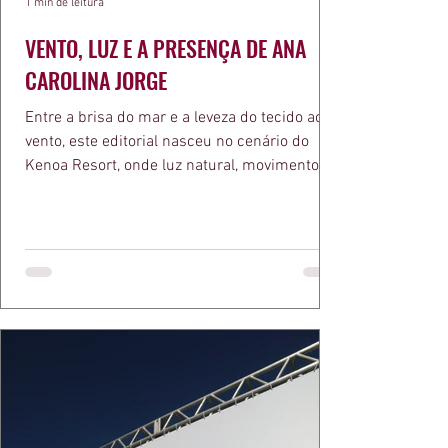
1 min de leitura
VENTO, LUZ E A PRESENÇA DE ANA
CAROLINA JORGE
Entre a brisa do mar e a leveza do tecido ao
vento, este editorial nasceu no cenário do
Kenoa Resort, onde luz natural, movimento e
elegância se encontram. As lentes de Ita
Mazzutti eternizam looks assinados por Carol
Bassi e Chart, o biquíni da Chase Brasil e a
bolsa da Malu Pires, em uma composição que
celebra o verão como estado de espírito. Há
algo de intemporal em vestir o vento e deixar
que ele conduza a cena. Cada dobra do tecido,
cada reflexo dourado da luz sobre a pe