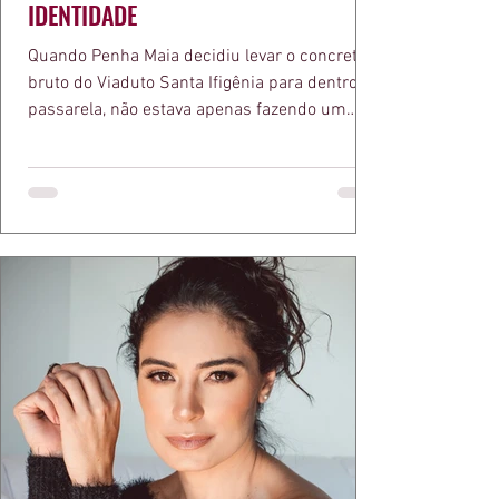
IDENTIDADE
Quando Penha Maia decidiu levar o concreto
bruto do Viaduto Santa Ifigênia para dentro da
passarela, não estava apenas fazendo um
desfile bonito. Estava provando um ponto que
a apresentadora e influenciadora Juliana Herc
defende há tempos, o de que moda brasileira
ganha força quando carrega raiz. A coleção
"Brutalismo: Corpo Urbano" transformou
estruturas geométricas, volumes marcantes e
aquele concreto aparente típico da
arquitetura paulistana em peças de vestir, um
exercíci