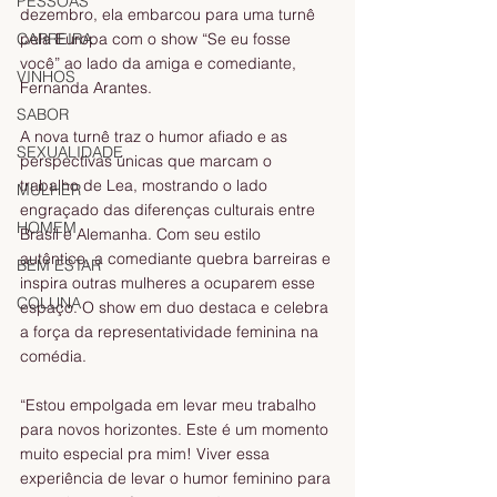
PESSOAS
dezembro, ela embarcou para uma turnê 
CARREIRA
pela Europa com o show “Se eu fosse 
você” ao lado da amiga e comediante, 
VINHOS
Fernanda Arantes.
SABOR
A nova turnê traz o humor afiado e as 
SEXUALIDADE
perspectivas únicas que marcam o 
trabalho de Lea, mostrando o lado 
MULHER
engraçado das diferenças culturais entre 
HOMEM
Brasil e Alemanha. Com seu estilo 
autêntico, a comediante quebra barreiras e 
BEM ESTAR
inspira outras mulheres a ocuparem esse 
COLUNA
espaço. O show em duo destaca e celebra 
a força da representatividade feminina na 
comédia.
“Estou empolgada em levar meu trabalho 
para novos horizontes. Este é um momento 
muito especial pra mim! Viver essa 
experiência de levar o humor feminino para 