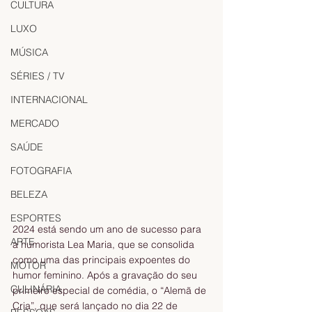
CULTURA
LUXO
MÚSICA
SÉRIES / TV
INTERNACIONAL
MERCADO
SAÚDE
FOTOGRAFIA
BELEZA
ESPORTES
2024 está sendo um ano de sucesso para 
ARTE
a humorista Lea Maria, que se consolida 
como uma das principais expoentes do 
MOTOR
humor feminino. Após a gravação do seu 
CULINÁRIA
primeiro especial de comédia, o “Alemã de 
Cria”, que será lançado no dia 22 de 