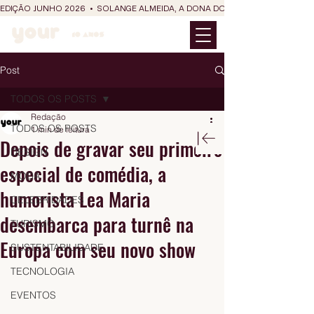
EDIÇÃO JUNHO 2026  •  SOLANGE ALMEIDA, A DONA DO RIT DO SÃO JOÃO
Post
TODOS OS POSTS
Redação
TODOS OS POSTS
1 min de leitura
Depois de gravar seu primeiro
DESIGN
especial de comédia, a
MODA
humorista Lea Maria
CELEBRIDADES
desembarca para turnê na
TURISMO
Europa com seu novo show
SUSTENTABILIDADE
TECNOLOGIA
EVENTOS