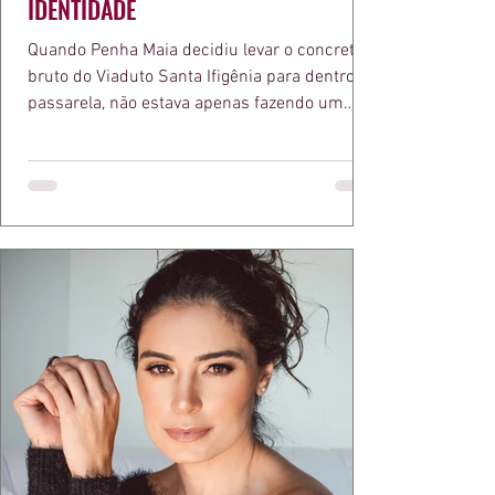
IDENTIDADE
Quando Penha Maia decidiu levar o concreto
bruto do Viaduto Santa Ifigênia para dentro da
passarela, não estava apenas fazendo um
desfile bonito. Estava provando um ponto que
a apresentadora e influenciadora Juliana Herc
defende há tempos, o de que moda brasileira
ganha força quando carrega raiz. A coleção
"Brutalismo: Corpo Urbano" transformou
estruturas geométricas, volumes marcantes e
aquele concreto aparente típico da
arquitetura paulistana em peças de vestir, um
exercíci