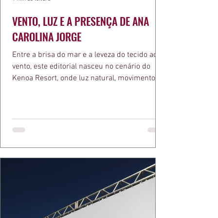
VENTO, LUZ E A PRESENÇA DE ANA
CAROLINA JORGE
Entre a brisa do mar e a leveza do tecido ao
vento, este editorial nasceu no cenário do
Kenoa Resort, onde luz natural, movimento e
elegância se encontram. As lentes de Ita
Mazzutti eternizam looks assinados por Carol
Bassi e Chart, o biquíni da Chase Brasil e a
bolsa da Malu Pires, em uma composição que
celebra o verão como estado de espírito. Há
algo de intemporal em vestir o vento e deixar
que ele conduza a cena. Cada dobra do tecido,
cada reflexo dourado da luz sobre a pe