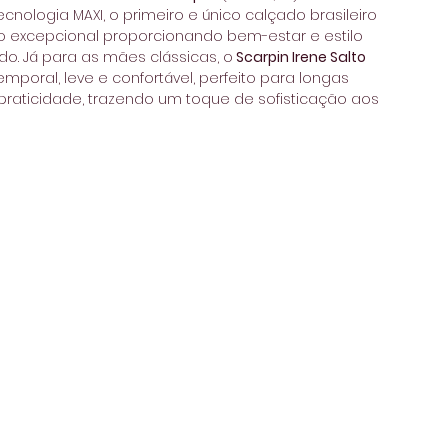
cnologia MAXI, o primeiro e único calçado brasileiro 
to excepcional proporcionando bem-estar e estilo 
o. Já para as mães clássicas, o
 Scarpin Irene Salto 
emporal, leve e confortável, perfeito para longas 
raticidade, trazendo um toque de sofisticação aos 