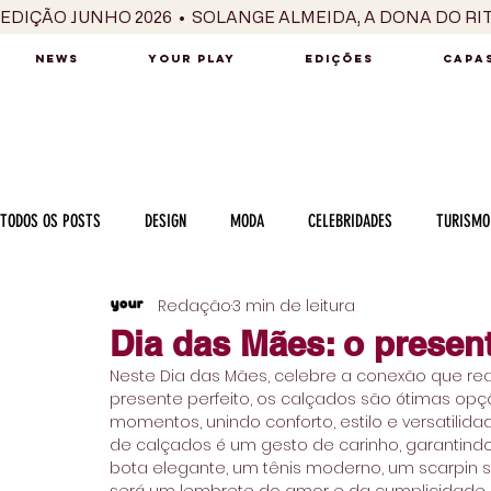
EDIÇÃO JUNHO 2026  •  SOLANGE ALMEIDA, A DONA DO RI
NEWS
YOUR PLAY
EDIÇÕES
CAPAS
TODOS OS POSTS
DESIGN
MODA
CELEBRIDADES
TURISMO
Redação
3 min de leitura
LUXO
MÚSICA
SÉRIES / TV
INTERNACIONAL
MERC
Dia das Mães: o present
Neste Dia das Mães, celebre a conexão que re
MOTOR
CULINÁRIA
PESSOAS
CARREIRA
VINHOS
presente perfeito, os calçados são ótimas o
momentos, unindo conforto, estilo e versatili
de calçados é um gesto de carinho, garantindo
bota elegante, um tênis moderno, um scarpin s
COLUNA