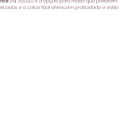
hite 
(R$ 259,90) é a opção para mães que preferem 
elicadas e o calce fácil oferecem praticidade e estilo, 