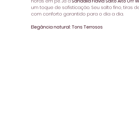
horas em pé. Já a
 Sandália Flavia Salto Alto Off W
um toque de sofisticação. Seu salto fino, tiras d
com conforto garantido para o dia a dia. 
Elegância natural: Tons Terrosos