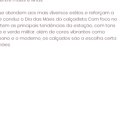
tre mães e filhas. 
ue atendem aos mais diversos estilos e reforçam a 
 conduz o Dia das Mães da calçadista. Com foco no 
tem as principais tendências da estação, com tons 
e e verde militar, além de cores vibrantes como 
ano e o moderno, os calçados são a escolha certa 
mães.