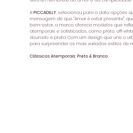
será um lembrete do amor e da cumplicidade en
A 
PICCADILLY
, selecionou para a data opções q
mensagem de que "Amar é estar presente", que
bem-estar, a marca oferece modelos que refle
atemporais e sofisticados, como preto, off-whit
dourado e prata. Com um design que une o urb
para surpreender os mais variados estilos de 
Clássicos Atemporais: Preto & Branco