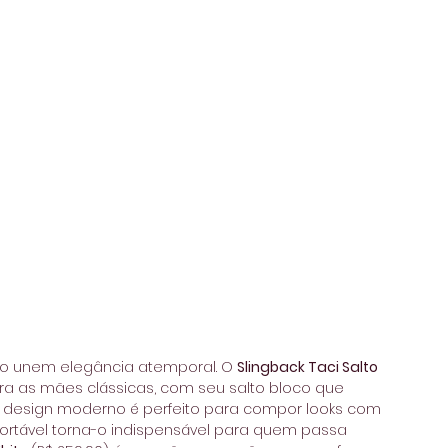
co unem elegância atemporal. O 
Slingback Taci Salto 
para as mães clássicas, com seu salto bloco que 
eu design moderno é perfeito para compor looks com 
ortável torna-o indispensável para quem passa 