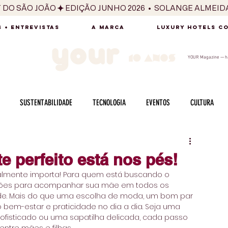
T DO SÃO JOÃO
 + ENTREVISTAS
A MARCA
LUXURY HOTELS C
YOUR Magazine — há
SUSTENTABILIDADE
TECNOLOGIA
EVENTOS
CULTURA
ADO
SAÚDE
FOTOGRAFIA
BELEZA
ESPORTES
ARTE
e perfeito está nos pés!
almente importa! Para quem está buscando o 
SABOR
SEXUALIDADE
MULHER
HOMEM
BEM ESTAR
pções para acompanhar sua mãe em todos os 
dade. Mais do que uma escolha de moda, um bom par 
 bem-estar e praticidade no dia a dia. Seja uma 
ofisticado ou uma sapatilha delicada, cada passo 