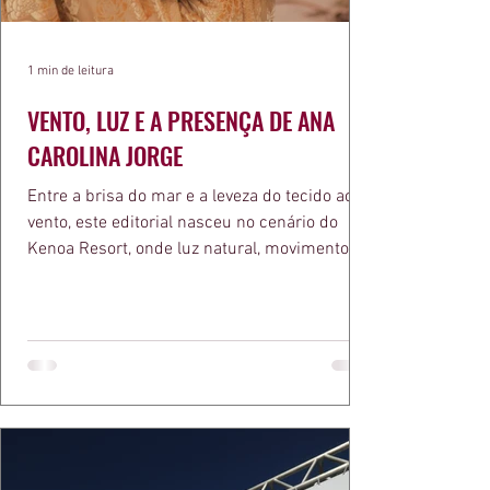
1 min de leitura
VENTO, LUZ E A PRESENÇA DE ANA
CAROLINA JORGE
Entre a brisa do mar e a leveza do tecido ao
vento, este editorial nasceu no cenário do
Kenoa Resort, onde luz natural, movimento e
elegância se encontram. As lentes de Ita
Mazzutti eternizam looks assinados por Carol
Bassi e Chart, o biquíni da Chase Brasil e a
bolsa da Malu Pires, em uma composição que
celebra o verão como estado de espírito. Há
algo de intemporal em vestir o vento e deixar
que ele conduza a cena. Cada dobra do tecido,
cada reflexo dourado da luz sobre a pe