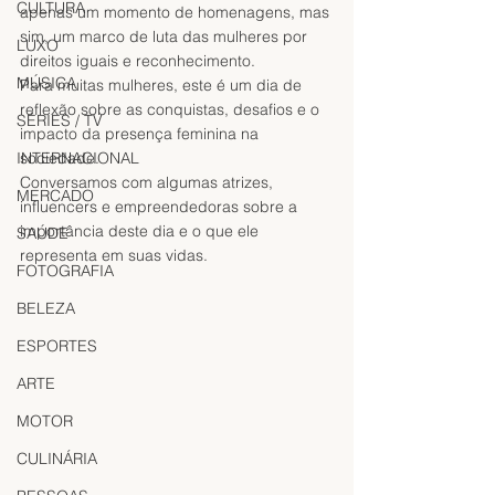
CULTURA
apenas um momento de homenagens, mas 
sim, um marco de luta das mulheres por 
LUXO
direitos iguais e reconhecimento.
MÚSICA
Para muitas mulheres, este é um dia de 
reflexão sobre as conquistas, desafios e o 
SÉRIES / TV
impacto da presença feminina na 
INTERNACIONAL
sociedade.
Conversamos com algumas atrizes, 
MERCADO
influencers e empreendedoras sobre a 
importância deste dia e o que ele 
SAÚDE
representa em suas vidas.
FOTOGRAFIA
BELEZA
ESPORTES
ARTE
MOTOR
CULINÁRIA