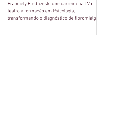
Franciely Freduzeski une carreira na TV e
teatro à formação em Psicologia,
transformando o diagnóstico de fibromialgia
em propósito e reconhecimento com a
medalha Chiquinha Gonzaga.