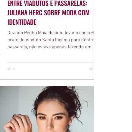
ENTRE VIADUTOS E PASSARELAS:
JULIANA HERC SOBRE MODA COM
IDENTIDADE
Quando Penha Maia decidiu levar o concreto
bruto do Viaduto Santa Ifigênia para dentro da
passarela, não estava apenas fazendo um
desfile bonito. Estava provando um ponto que
a apresentadora e influenciadora Juliana Herc
defende há tempos, o de que moda brasileira
ganha força quando carrega raiz. A coleção
"Brutalismo: Corpo Urbano" transformou
estruturas geométricas, volumes marcantes e
aquele concreto aparente típico da
arquitetura paulistana em peças de vestir, um
exercíci