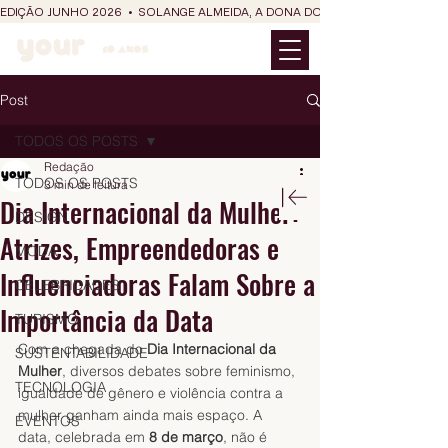
EDIÇÃO JUNHO 2026  •  SOLANGE ALMEIDA, A DONA DO RIT DO SÃO JOÃO
Post
TODOS OS POSTS
Redação
TODOS OS POSTS
3 min de leitura
Dia Internacional da Mulher:
DESIGN
Atrizes, Empreendedoras e
MODA
Influenciadoras Falam Sobre a
CELEBRIDADES
Importância da Data
TURISMO
Com a chegada do 
Dia Internacional da 
SUSTENTABILIDADE
Mulher
, diversos debates sobre feminismo, 
TECNOLOGIA
igualdade de gênero e violência contra a 
mulher ganham ainda mais espaço. A 
EVENTOS
data, celebrada em 
8 de março
, não é 