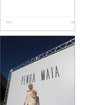
elegância se encontram. As lentes de Ita
Mazzutti eternizam looks assinados por Carol
Bassi e Chart, o biquíni da Chase Brasil e a
bolsa da Malu Pires, em uma composição que
celebra o verão como estado de espírito. Há
algo de intemporal em vestir o vento e deixar
que ele conduza a cena. Cada dobra do tecido,
cada reflexo dourado da luz sobre a pe