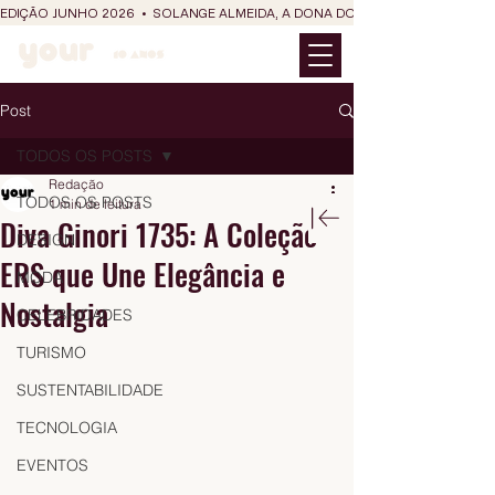
EDIÇÃO JUNHO 2026  •  SOLANGE ALMEIDA, A DONA DO RIT DO SÃO JOÃO
Post
TODOS OS POSTS
Redação
TODOS OS POSTS
1 min de leitura
Diva Ginori 1735: A Coleção
DESIGN
ERS que Une Elegância e
MODA
Nostalgia
CELEBRIDADES
TURISMO
SUSTENTABILIDADE
TECNOLOGIA
EVENTOS