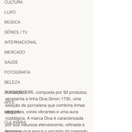
CULTURA
LUXO
MÚSICA
SÉRIES / TV
INTERNACIONAL
MERCADO
SAÚDE
FOTOGRAFIA
BELEZA
ESPORTES
A coleção ERS, composta por 92 produtos, 
apresenta a linha Diva Ginori 1735, uma 
ARTE
seleção de porcelana que combina linhas 
elegantes, cores vibrantes e uma aura 
MOTOR
nostálgica. A marca Diva é caracterizada 
CULINÁRIA
por sua natureza efervescente, refinada e 
feminina, que evoca o encanto do passado 