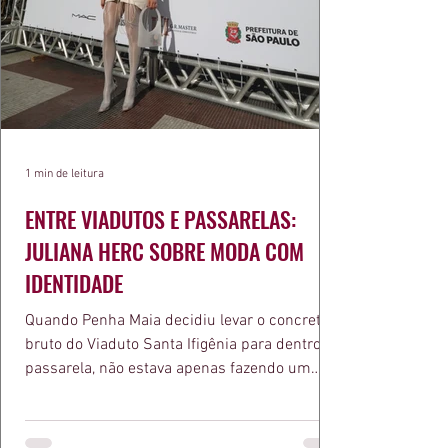
1 min de leitura
ENTRE VIADUTOS E PASSARELAS:
JULIANA HERC SOBRE MODA COM
IDENTIDADE
Quando Penha Maia decidiu levar o concreto
bruto do Viaduto Santa Ifigênia para dentro da
passarela, não estava apenas fazendo um
desfile bonito. Estava provando um ponto que
a apresentadora e influenciadora Juliana Herc
defende há tempos, o de que moda brasileira