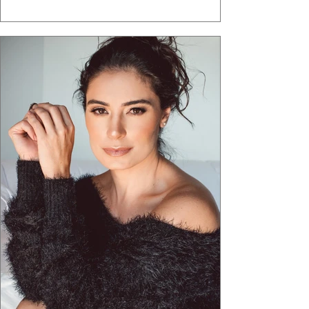
ganha força quando carrega raiz. A coleção
"Brutalismo: Corpo Urbano" transformou
estruturas geométricas, volumes marcantes e
aquele concreto aparente típico da
arquitetura paulistana em peças de vestir, um
exercíci