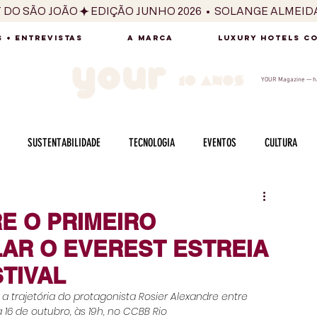
T DO SÃO JOÃO
 + ENTREVISTAS
A MARCA
LUXURY HOTELS C
YOUR Magazine — há
SUSTENTABILIDADE
TECNOLOGIA
EVENTOS
CULTURA
ADO
SAÚDE
FOTOGRAFIA
BELEZA
ESPORTES
ARTE
E O PRIMEIRO
AR O EVEREST ESTREIA
SABOR
SEXUALIDADE
MULHER
HOMEM
BEM ESTAR
STIVAL
 trajetória do protagonista Rosier Alexandre entre 
a 16 de outubro, às 19h, no CCBB Rio