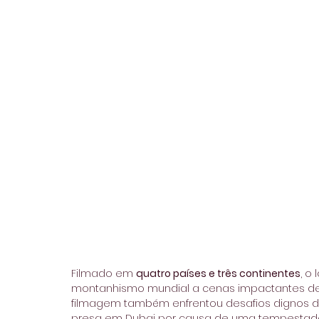
Filmado em 
quatro países e três continentes
, o
montanhismo mundial a cenas impactantes de
filmagem também enfrentou desafios dignos do
presa em Dubai por causa de uma tempestade h