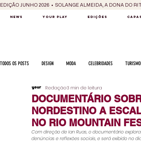
EDIÇÃO JUNHO 2026  •  SOLANGE ALMEIDA, A DONA DO RI
NEWS
YOUR PLAY
EDIÇÕES
CAPAS
TODOS OS POSTS
DESIGN
MODA
CELEBRIDADES
TURISMO
Redação
3 min de leitura
LUXO
MÚSICA
SÉRIES / TV
INTERNACIONAL
MERC
DOCUMENTÁRIO SOBR
NORDESTINO A ESCAL
MOTOR
CULINÁRIA
PESSOAS
CARREIRA
VINHOS
NO RIO MOUNTAIN FE
Com direção de Ian Ruas, o documentário explora a
denúncias e reflexões sociais, e será exibido no di
COLUNA