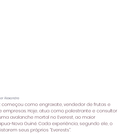
ier Alexandre
es: começou como engraxate, vendedor de frutas e 
de empresas. Hoje, atua como palestrante e consultor 
 uma avalanche mortal no Everest, ao maior 
pua-Nova Guiné. Cada experiência, segundo ele, o 
starem seus próprios “Everests”.