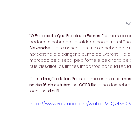
Ros
"O Engraxate Que Escalou o Everest"
 é mais do q
poderoso sobre desigualdade social, resistênci
Alexandre
 — que nasceu em um casebre de taip
nordestino a alcançar o cume do Everest — o do
marcado pela seca, pela fome e pela falta de 
que desafiou os limites impostos por sua reali
Com 
direção de Ian Ruas
, o filme estreia na 
most
no dia 16 de outubro
, no 
CCBB Rio
, e se desdobr
local, no 
dia 19
. 
https://www.youtube.com/watch?v=Qz4Ivn0