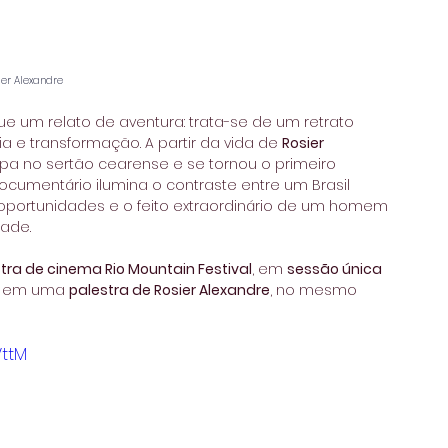
ier Alexandre
ue um relato de aventura: trata-se de um retrato 
a e transformação. A partir da vida de 
Rosier 
a no sertão cearense e se tornou o primeiro 
cumentário ilumina o contraste entre um Brasil 
oportunidades e o feito extraordinário de um homem 
dade.
ra de cinema Rio Mountain Festival
, em 
sessão única 
a em uma 
palestra de Rosier Alexandre
, no mesmo 
VttM