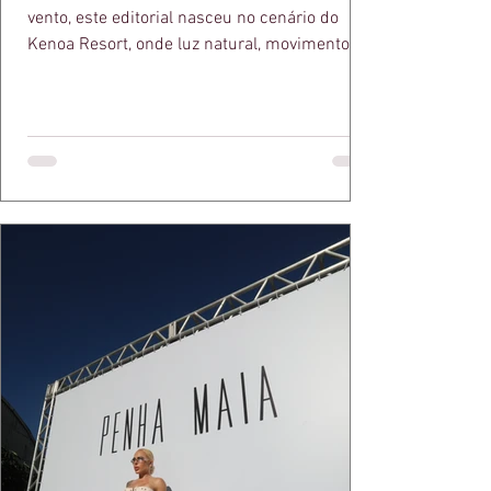
vento, este editorial nasceu no cenário do
Kenoa Resort, onde luz natural, movimento e
elegância se encontram. As lentes de Ita
Mazzutti eternizam looks assinados por Carol
Bassi e Chart, o biquíni da Chase Brasil e a
bolsa da Malu Pires, em uma composição que
celebra o verão como estado de espírito. Há
algo de intemporal em vestir o vento e deixar
que ele conduza a cena. Cada dobra do tecido,
cada reflexo dourado da luz sobre a pe