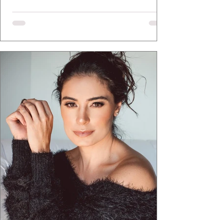
a apresentadora e influenciadora Juliana Herc
defende há tempos, o de que moda brasileira
ganha força quando carrega raiz. A coleção
"Brutalismo: Corpo Urbano" transformou
estruturas geométricas, volumes marcantes e
aquele concreto aparente típico da
arquitetura paulistana em peças de vestir, um
exercíci