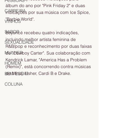
PESSOAS
álbum do ano por "Pink Friday 2" e duas 
CARREIRA
indicações por sua música com Ice Spice, 
"Barbie World".
VINHOS
SABOR
Beyoncé recebeu quatro indicações, 
incluindo melhor artista feminina de 
SEXUALIDADE
R&B/pop e reconhecimento por duas faixas 
MULHER
de "Cowboy Carter". Sua colaboração com 
Kendrick Lamar, "America Has a Problem 
HOMEM
(Remix)", está concorrendo contra músicas 
de Minaj, Usher, Cardi B e Drake.
BEM ESTAR
COLUNA