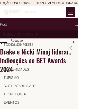
EDIÇÃO JUNHO 2026  •  SOLANGE ALMEIDA, A DONA DO RIT DO SÃO JOÃO
Post
TODOS OS POSTS
Redação
TODOS OS POSTS
1 min de leitura
Drake e Nicki Minaj lideram
DESIGN
indicações ao BET Awards
MODA
2024
CELEBRIDADES
TURISMO
SUSTENTABILIDADE
TECNOLOGIA
EVENTOS