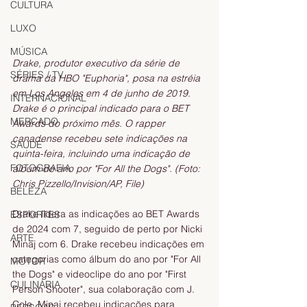
CULTURA
LUXO
MÚSICA
Drake, produtor executivo da série de 
SÉRIES / TV
drama da HBO "Euphoria", posa na estréia 
em Los Angeles em 4 de junho de 2019. 
INTERNACIONAL
Drake é o principal indicado para o BET 
MERCADO
Awards do próximo mês. O rapper 
canadense recebeu sete indicações na 
SAÚDE
quinta-feira, incluindo uma indicação de 
FOTOGRAFIA
álbum do ano por "For All the Dogs". (Foto: 
Chris Pizzello/Invision/AP, File)
BELEZA
Drake lidera as indicações ao BET Awards 
ESPORTES
de 2024 com 7, seguido de perto por Nicki 
ARTE
Minaj com 6. Drake recebeu indicações em 
categorias como álbum do ano por "For All 
MOTOR
the Dogs" e videoclipe do ano por "First 
CULINÁRIA
Person Shooter", sua colaboração com J. 
Cole. Minaj recebeu indicações para 