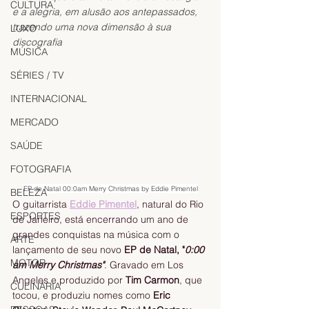
CULTURA
e a alegria, em alusão aos antepassados, 
trazendo uma nova dimensão à sua 
LUXO
discografia
MÚSICA
SÉRIES / TV
INTERNACIONAL
MERCADO
SAÚDE
FOTOGRAFIA
EP de Natal 00:0am Merry Christmas by Eddie Pimentel
BELEZA
O guitarrista 
Eddie Pimentel
, natural do Rio 
ESPORTES
de Janeiro, está encerrando um ano de 
grandes conquistas na música com o 
ARTE
lançamento de seu novo 
EP de Natal, "
0:00
MOTOR
am Merry Christmas"
. Gravado em Los 
Angeles e produzido por 
Tim Carmon
, que 
CULINÁRIA
tocou, e produziu nomes como 
Eric 