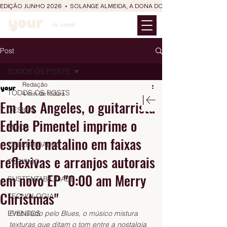
EDIÇÃO JUNHO 2026  •  SOLANGE ALMEIDA, A DONA DO RIT DO SÃO JOÃO
Post
TODOS OS POSTS
Redação
TODOS OS POSTS
4 min de leitura
Em Los Angeles, o guitarrista
DESIGN
Eddie Pimentel imprime o
MODA
espírito natalino em faixas
CELEBRIDADES
reflexivas e arranjos autorais
TURISMO
em novo EP "0:00 am Merry
SUSTENTABILIDADE
Christmas"
TECNOLOGIA
EVENTOS
Embalado pelo Blues, o músico mistura 
texturas que ditam o tom entre a nostalgia 