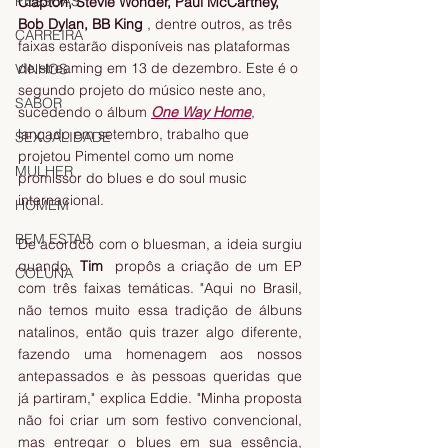
PESSOAS
Clapton, Stevie Wonder, Paul McCartney, 
Bob Dylan, BB King
 , dentre outros, as três 
CARREIRA
faixas estarão disponíveis nas plataformas 
de streaming em 13 de dezembro. Este é o 
VINHOS
segundo projeto do músico neste ano, 
SABOR
sucedendo o álbum 
One Way Home
, 
lançado em setembro, trabalho que 
SEXUALIDADE
projetou Pimentel como um nome 
MULHER
promissor do blues e do soul music 
internacional.
HOMEM
BEM ESTAR
De acordco com o bluesman, a ideia surgiu 
quando  
Tim 
 propôs a criação de um EP 
COLUNA
com três faixas temáticas. "Aqui no Brasil, 
não temos muito essa tradição de álbuns 
natalinos, então quis trazer algo diferente, 
fazendo uma homenagem aos nossos 
antepassados e às pessoas queridas que 
já partiram," explica Eddie. "Minha proposta 
não foi criar um som festivo convencional, 
mas entregar o blues em sua essência, 