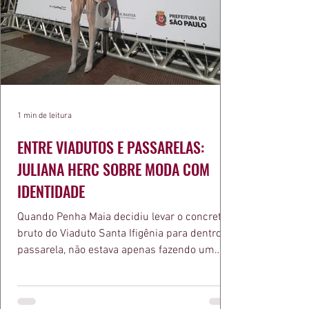
1 min de leitura
ENTRE VIADUTOS E PASSARELAS:
JULIANA HERC SOBRE MODA COM
IDENTIDADE
Quando Penha Maia decidiu levar o concreto
bruto do Viaduto Santa Ifigênia para dentro da
passarela, não estava apenas fazendo um
desfile bonito. Estava provando um ponto que
a apresentadora e influenciadora Juliana Herc
defende há tempos, o de que moda brasileira