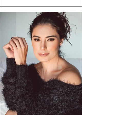
ganha força quando carrega raiz. A coleção
"Brutalismo: Corpo Urbano" transformou
estruturas geométricas, volumes marcantes e
aquele concreto aparente típico da
arquitetura paulistana em peças de vestir, um
exercíci