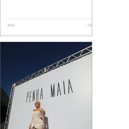
elegância se encontram. As lentes de Ita
Mazzutti eternizam looks assinados por Carol
Bassi e Chart, o biquíni da Chase Brasil e a
bolsa da Malu Pires, em uma composição que
celebra o verão como estado de espírito. Há
algo de intemporal em vestir o vento e deixar
que ele conduza a cena. Cada dobra do tecido,
cada reflexo dourado da luz sobre a pe