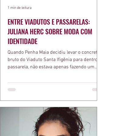
1 min de leitura
ENTRE VIADUTOS E PASSARELAS:
JULIANA HERC SOBRE MODA COM
IDENTIDADE
Quando Penha Maia decidiu levar o concreto
bruto do Viaduto Santa Ifigênia para dentro da
passarela, não estava apenas fazendo um
desfile bonito. Estava provando um ponto que
a apresentadora e influenciadora Juliana Herc
defende há tempos, o de que moda brasileira
ganha força quando carrega raiz. A coleção
"Brutalismo: Corpo Urbano" transformou
estruturas geométricas, volumes marcantes e
aquele concreto aparente típico da
arquitetura paulistana em peças de vestir, um
exercíci