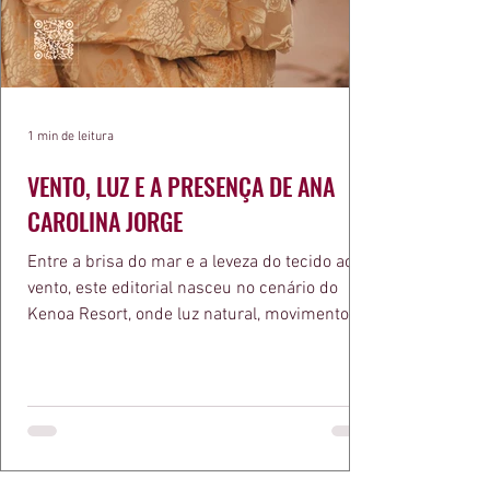
1 min de leitura
VENTO, LUZ E A PRESENÇA DE ANA
CAROLINA JORGE
Entre a brisa do mar e a leveza do tecido ao
vento, este editorial nasceu no cenário do
Kenoa Resort, onde luz natural, movimento e
elegância se encontram. As lentes de Ita
Mazzutti eternizam looks assinados por Carol
Bassi e Chart, o biquíni da Chase Brasil e a
bolsa da Malu Pires, em uma composição que
celebra o verão como estado de espírito. Há
algo de intemporal em vestir o vento e deixar