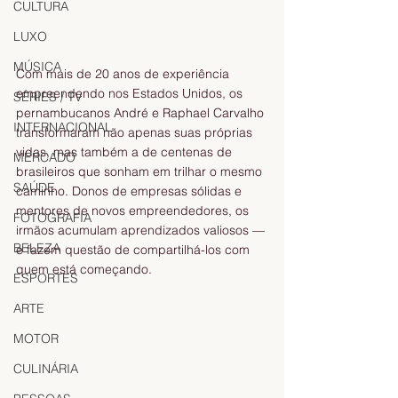
CULTURA
LUXO
MÚSICA
Com mais de 20 anos de experiência 
empreendendo nos Estados Unidos, os 
SÉRIES / TV
pernambucanos André e Raphael Carvalho 
INTERNACIONAL
transformaram não apenas suas próprias 
vidas, mas também a de centenas de 
MERCADO
brasileiros que sonham em trilhar o mesmo 
SAÚDE
caminho. Donos de empresas sólidas e 
mentores de novos empreendedores, os 
FOTOGRAFIA
irmãos acumulam aprendizados valiosos — 
BELEZA
e fazem questão de compartilhá-los com 
quem está começando.
ESPORTES
ARTE
MOTOR
CULINÁRIA