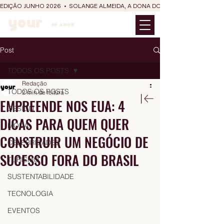
EDIÇÃO JUNHO 2026  •  SOLANGE ALMEIDA, A DONA DO RIT DO SÃO JOÃO
Post
TODOS OS POSTS
Redação
TODOS OS POSTS
2 min de leitura
EMPREENDE NOS EUA: 4
DESIGN
DICAS PARA QUEM QUER
MODA
CONSTRUIR UM NEGÓCIO DE
CELEBRIDADES
SUCESSO FORA DO BRASIL
TURISMO
SUSTENTABILIDADE
TECNOLOGIA
EVENTOS