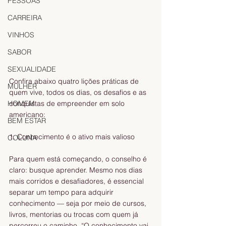
PESSOAS
CARREIRA
VINHOS
SABOR
SEXUALIDADE
Confira abaixo quatro lições práticas de 
MULHER
quem vive, todos os dias, os desafios e as 
conquistas de empreender em solo 
HOMEM
americano:
BEM ESTAR
1. Conhecimento é o ativo mais valioso
COLUNA
Para quem está começando, o conselho é 
claro: busque aprender. Mesmo nos dias 
mais corridos e desafiadores, é essencial 
separar um tempo para adquirir 
conhecimento — seja por meio de cursos, 
livros, mentorias ou trocas com quem já 
percorreu o caminho. “O conhecimento vai 