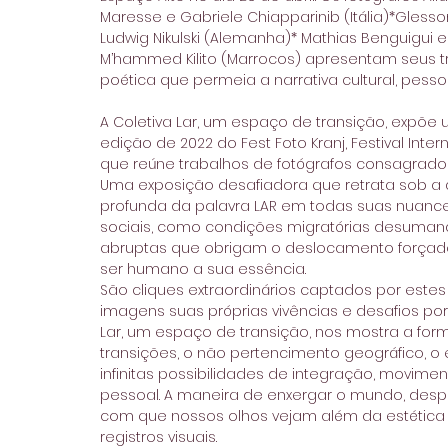
Maresse e Gabriele Chiapparinib (Itália)*Glesson
Ludwig Nikulski (Alemanha)* Mathias Benguigui e 
M’hammed Kilito (Marrocos) apresentam seus tr
poética que permeia a narrativa cultural, pessoa
A Coletiva Lar, um espaço de transição, expõe 
edição de 2022 do Fest Foto Kranj, Festival Int
que reúne trabalhos de fotógrafos consagrado
Uma exposição desafiadora que retrata sob a ót
profunda da palavra LAR em todas suas nuance
sociais, como condições migratórias desumanas
abruptas que obrigam o deslocamento forçado 
ser humano a sua essência. 
São cliques extraordinários captados por estes 
imagens suas próprias vivências e desafios por 
Lar, um espaço de transição, nos mostra a fo
transições, o não pertencimento geográfico, o 
infinitas possibilidades de integração, movime
pessoal. A maneira de enxergar o mundo, despe
com que nossos olhos vejam além da estética
registros visuais. 