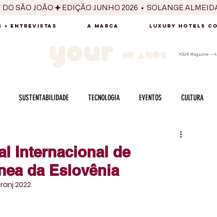
T DO SÃO JOÃO
 + ENTREVISTAS
A MARCA
LUXURY HOTELS C
YOUR Magazine — há
SUSTENTABILIDADE
TECNOLOGIA
EVENTOS
CULTURA
ADO
SAÚDE
FOTOGRAFIA
BELEZA
ESPORTES
ARTE
al Internacional de
nea da Eslovênia
SABOR
SEXUALIDADE
MULHER
HOMEM
BEM ESTAR
ranj 2022