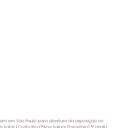
rcam em São Paulo para abertura da exposição no 
an Salas (Costa Rica)*Ana Suligoj (Eslovênia) *Camila 