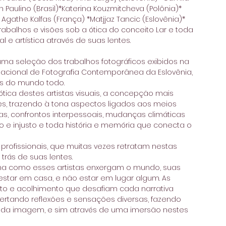
 Paulino (Brasil)*Katerina Kouzmitcheva (Polônia)* 
Agathe Kalfas (França) *Matjjaz Tancic (Eslovênia)* 
abalhos e visões sob a ótica do conceito Lar e toda 
l e artística através de suas lentes. 
uma seleção dos trabalhos fotográficos exibidos na 
ernacional de Fotografia Contemporânea da Eslovênia, 
s do mundo todo. 
ica destes artistas visuais, a concepção mais 
s, trazendo à tona aspectos ligados aos meios 
, confrontos interpessoais, mudanças climáticas 
e injusto e toda história e memória que conecta o 
profissionais, que muitas vezes retratam nestas 
trás de suas lentes. 
rma como esses artistas enxergam o mundo, suas 
estar em casa, e não estar em lugar algum. As 
nto e acolhimento que desafiam cada narrativa 
rtando reflexões e sensações diversas, fazendo 
 da imagem, e sim através de uma imersão nestes 