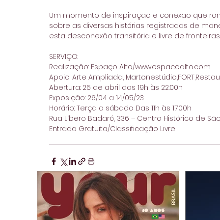
Um momento de inspiração e conexão que romp
sobre as diversas histórias registradas de ma
esta desconexão transitória e livre de fronteiras.
SERVIÇO: 
Realização: Espaço Alto/www.espacoalto.com 
Apoio: Arte Ampliada, Martonestúdio,FORT,Restau
Abertura: 25 de abril das 19h às 22:00h 
Exposição: 26/04 a 14/05/23 
Horário: Terça a sábado Das 11h às 17:00h 
Rua Líbero Badaró, 336 – Centro Histórico de São
Entrada Gratuita/Classificação Livre 