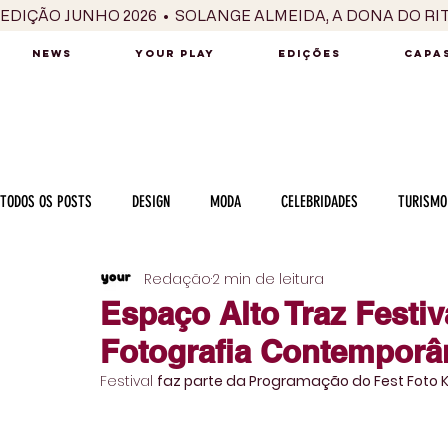
EDIÇÃO JUNHO 2026  •  SOLANGE ALMEIDA, A DONA DO RI
NEWS
YOUR PLAY
EDIÇÕES
CAPAS
TODOS OS POSTS
DESIGN
MODA
CELEBRIDADES
TURISMO
Redação
2 min de leitura
LUXO
MÚSICA
SÉRIES / TV
INTERNACIONAL
MERC
Espaço Alto Traz Festiv
Fotografia Contemporâ
MOTOR
CULINÁRIA
PESSOAS
CARREIRA
VINHOS
Festival 
faz parte da Programação do Fest Foto K
COLUNA