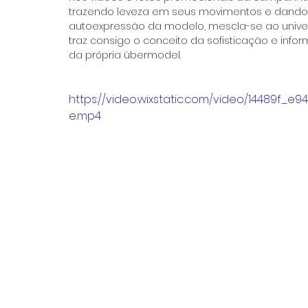
trazendo leveza em seus movimentos e dando 
autoexpressão da modelo, mescla-se ao univers
traz consigo o conceito da sofisticação e info
da própria übermodel.
https://video.wixstatic.com/video/14489f
e.mp4