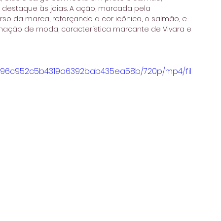
destaque às joias. A ação, marcada pela 
o da marca, reforçando a cor icônica, o salmão, e 
rmação de moda, característica marcante de Vivara e 
_e9496c952c5b4319a6392bab435ea58b/720p/mp4/fil