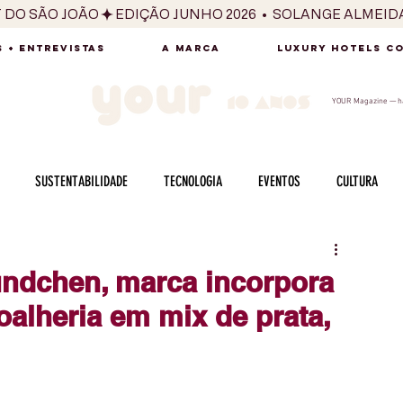
T DO SÃO JOÃO
 + ENTREVISTAS
A MARCA
LUXURY HOTELS C
YOUR Magazine — há
SUSTENTABILIDADE
TECNOLOGIA
EVENTOS
CULTURA
ADO
SAÚDE
FOTOGRAFIA
BELEZA
ESPORTES
ARTE
ündchen, marca incorpora
oalheria em mix de prata,
SABOR
SEXUALIDADE
MULHER
HOMEM
BEM ESTAR