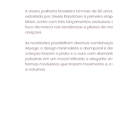
A Vivara, joalheria brasileira há mais de 60 
estrelada por Gisele Bündchen. A primeira eta
Mães, conta com três lançamentos exclusivos: 
foco da marca nas tendências e pilares de mod
criações.
As novidades possibilitam diversas combinaçõe
Arpege, o design minimalista e atemporal é des
coleção trazem a prata e o ouro com diamantes
pulseiras em um mood refinado e elegante. Já 
formas modulares que trazem movimento e a v
e noturnas.