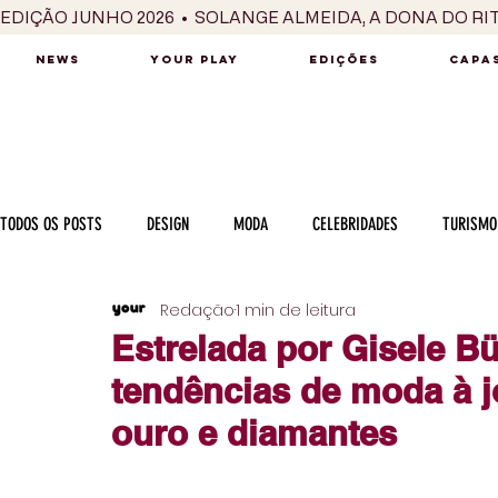
EDIÇÃO JUNHO 2026  •  SOLANGE ALMEIDA, A DONA DO RI
NEWS
YOUR PLAY
EDIÇÕES
CAPAS
TODOS OS POSTS
DESIGN
MODA
CELEBRIDADES
TURISMO
Redação
1 min de leitura
LUXO
MÚSICA
SÉRIES / TV
INTERNACIONAL
MERC
Estrelada por Gisele B
tendências de moda à j
MOTOR
CULINÁRIA
PESSOAS
CARREIRA
VINHOS
ouro e diamantes
COLUNA