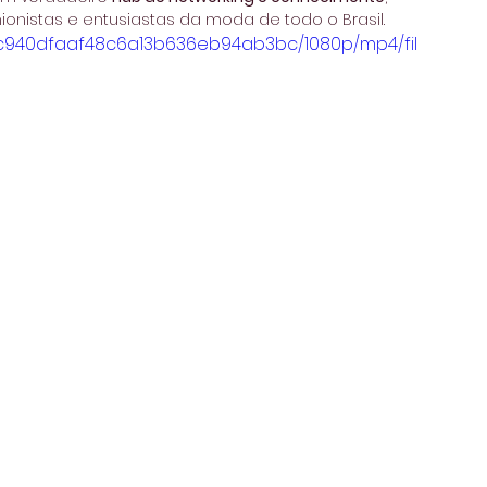
nistas e entusiastas da moda de todo o Brasil.
a31c940dfaaf48c6a13b636eb94ab3bc/1080p/mp4/fil