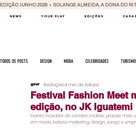
EDIÇÃO JUNHO 2026  •  SOLANGE ALMEIDA, A DONA DO RI
NEWS
YOUR PLAY
EDIÇÕES
CAPAS
TODOS OS POSTS
DESIGN
MODA
CELEBRIDADES
TURISMO
Redação
4 min de leitura
LUXO
MÚSICA
SÉRIES / TV
INTERNACIONAL
MERC
Festival Fashion Meet 
edição, no JK Iguatemi
MOTOR
CULINÁRIA
PESSOAS
CARREIRA
VINHOS
Evento inovador do cenário criativo, propõe mais
em moda, beleza, marketing, design, varejo e em
COLUNA