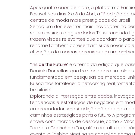
Após quatro anos de hiato, a plataforma Fash
Festival. Nos dias 2 e 3 de Abril, a 11ª edição 
centros de moda mais prestigiados do Brasil.
Sendo um dos eventos mais inovadores no cená
seus clássicos e aguardados Talks, reunindo 
trazem visões relevantes que abordam o panora
renome também apresentam suas novas coleçõ
ativações de marcas parceiras, em um ambien
“Inside the Future” 
é o tema da edição que pass
Daniela Dornellas, que traz foco para um olhar 
fundamentada em pesquisas de mercado, unin
Buscamos fortalecer o networking real, fomenta
brasileira."
Explorando a interseção entre dados, inovação e
tendências e estratégias de negócios em moda,
empreendedorismo. A edição não apenas refle
caminhos estratégicos para o futuro. A programa
shows com marcas de destaque, como Z. Vitor, Sy&
Teezer e Capricho à Toa, além de talks e painéi
evento, o Fashion Meeting se consolida como 