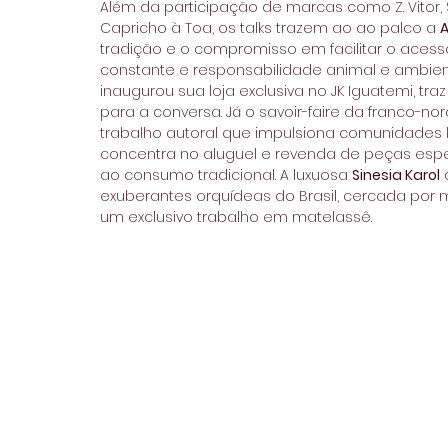
Além da participação de marcas como Z. Vitor, Sy
Capricho à Toa, os talks trazem ao ao palco a 
tradição e o compromisso em facilitar o aces
constante e responsabilidade animal e ambient
inaugurou sua loja exclusiva no JK Iguatemi, tr
para a conversa. Já o savoir-faire da franco-nor
trabalho autoral que impulsiona comunidades lo
concentra no aluguel e revenda de peças espec
ao consumo tradicional. A luxuosa 
Sinesia Karol
 
exuberantes orquídeas do Brasil, cercada por m
um exclusivo trabalho em matelassê.