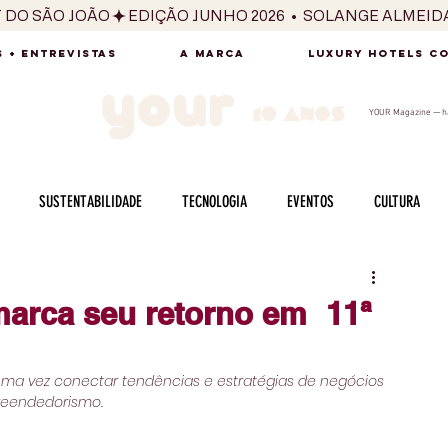
T DO SÃO JOÃO
 + ENTREVISTAS
A MARCA
LUXURY HOTELS C
YOUR Magazine — há
SUSTENTABILIDADE
TECNOLOGIA
EVENTOS
CULTURA
ADO
SAÚDE
FOTOGRAFIA
BELEZA
ESPORTES
ARTE
marca seu retorno em 11ª
SABOR
SEXUALIDADE
MULHER
HOMEM
BEM ESTAR
 uma vez conectar tendências e estratégias de negócios 
preendedorismo.