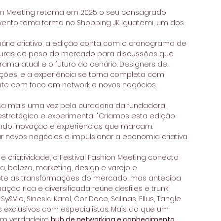
ion Meeting retoma em 2025 o seu consagrado 
do evento toma forma no Shopping JK Iguatemi, um dos 
rio criativo, a edição conta com o cronograma de 
figuras de peso do mercado para discussões que 
ma atual e o futuro do cenário. Designers de 
es, e a experiência se torna completa com 
te com foco em network e novos negócios.
a mais uma vez pela curadoria da fundadora, 
estratégico e experimental: "Criamos esta edição 
do inovação e experiências que marcam. 
r novos negócios e impulsionar a economia criativa 
 criatividade, o Festival Fashion Meeting conecta 
 beleza, marketing, design e varejo e 
te as transformações do mercado, mas antecipa 
ção rica e diversificada reúne desfiles e trunk 
Vie, Sinesia Karol, Cor Doce, Salinas, Ellus, Tangle 
s exclusivos com especialistas. Mais do que um 
um verdadeiro 
hub de networking e conhecimento
, 