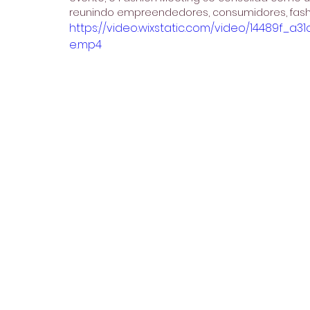
reunindo empreendedores, consumidores, fashio
https://video.wixstatic.com/video/14489f_
e.mp4