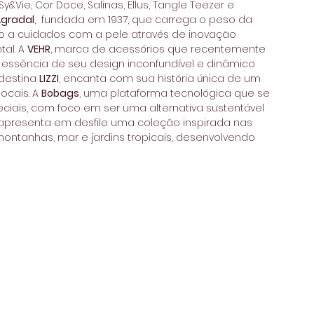
&Vie, Cor Doce, Salinas, Ellus, Tangle Teezer e 
Agradal
,  fundada em 1937, que carrega o peso da 
so a cuidados com a pele através de inovação 
al. A 
VEHR
, marca de acessórios que recentemente 
az essência de seu design inconfundível e dinâmico 
destina 
LIZZI
, encanta com sua história única de um 
cais. A 
Bobags
, uma plataforma tecnológica que se 
iais, com foco em ser uma alternativa sustentável 
apresenta em desfile uma coleção inspirada nas 
ontanhas, mar e jardins tropicais, desenvolvendo 