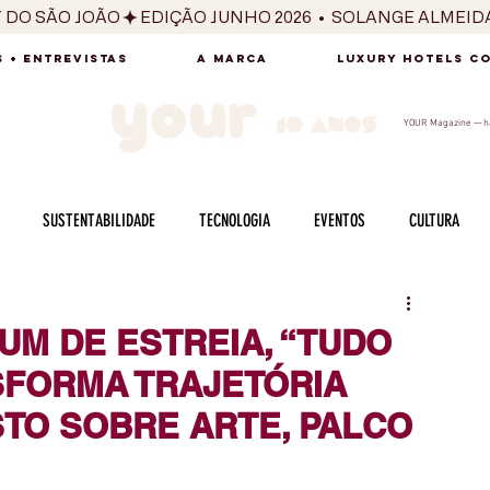
T DO SÃO JOÃO
 + ENTREVISTAS
A MARCA
LUXURY HOTELS C
YOUR Magazine — há
SUSTENTABILIDADE
TECNOLOGIA
EVENTOS
CULTURA
ADO
SAÚDE
FOTOGRAFIA
BELEZA
ESPORTES
ARTE
UM DE ESTREIA, “TUDO
SFORMA TRAJETÓRIA
SABOR
SEXUALIDADE
MULHER
HOMEM
BEM ESTAR
TO SOBRE ARTE, PALCO