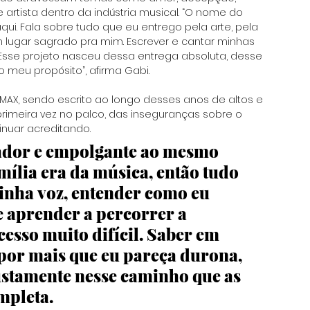
artista dentro da indústria musical. “O nome do 
ui. Fala sobre tudo que eu entrego pela arte, pela 
m lugar sagrado pra mim. Escrever e cantar minhas 
. Esse projeto nasceu dessa entrega absoluta, desse 
meu propósito”, afirma Gabi.
 DMAX, sendo escrito ao longo desses anos de altos e 
imeira vez no palco, das inseguranças sobre o 
nuar acreditando. 
tador e empolgante ao mesmo 
lia era da música, então tudo 
inha voz, entender como eu 
 aprender a percorrer a 
esso muito difícil. Saber em 
por mais que eu pareça durona, 
justamente nesse caminho que as 
mpleta.