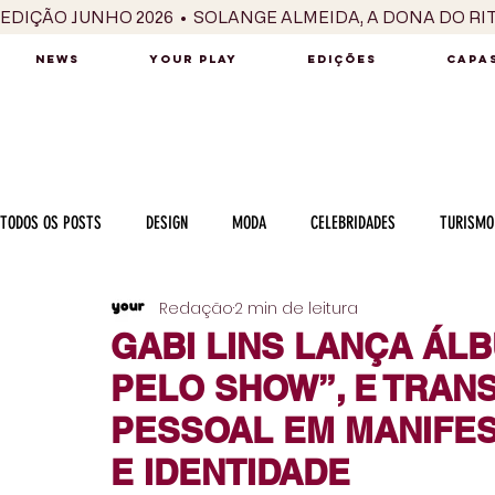
EDIÇÃO JUNHO 2026  •  SOLANGE ALMEIDA, A DONA DO RI
NEWS
YOUR PLAY
EDIÇÕES
CAPAS
TODOS OS POSTS
DESIGN
MODA
CELEBRIDADES
TURISMO
Redação
2 min de leitura
LUXO
MÚSICA
SÉRIES / TV
INTERNACIONAL
MERC
GABI LINS LANÇA ÁLB
PELO SHOW”, E TRAN
MOTOR
CULINÁRIA
PESSOAS
CARREIRA
VINHOS
PESSOAL EM MANIFES
E IDENTIDADE
COLUNA