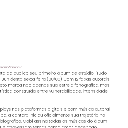
Tarcisio Sampaio
nta ao público seu primeiro álbum de estúdio, “Tudo 
00h desta sexta-feira (08/05). Com 12 faixas autorais 
jeto marca não apenas sua estreia fonográfica, mas 
tica construída entre vulnerabilidade, intensidade 
plays nas plataformas digitais e com música autoral 
o, a cantora iniciou oficialmente sua trajetória na 
biográfica, Gabi assina todas as músicas do álbum 
 que atravessam temas como amor, decepção, 