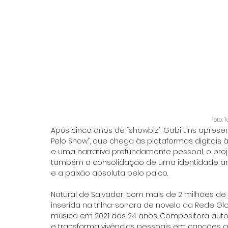
Foto: 
Após cinco anos de “showbiz”, Gabi Lins aprese
Pelo Show”, que chega às plataformas digitais à 
e uma narrativa profundamente pessoal, o pro
também a consolidação de uma identidade artís
e a paixão absoluta pelo palco.
Natural de Salvador, com mais de 2 milhões de 
inserida na trilha-sonora de novela da Rede Glob
música em 2021 aos 24 anos. Compositora auto
e transforma vivências pessoais em canções