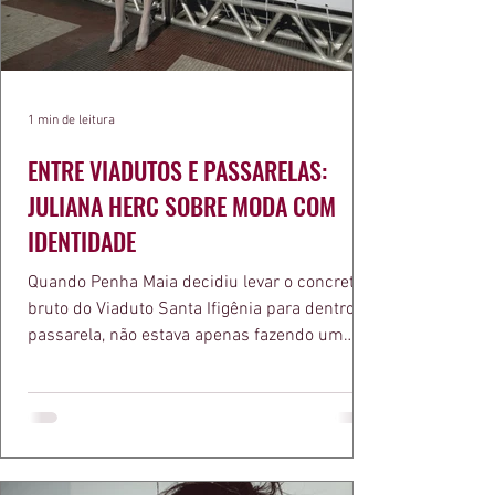
1 min de leitura
ENTRE VIADUTOS E PASSARELAS:
JULIANA HERC SOBRE MODA COM
IDENTIDADE
Quando Penha Maia decidiu levar o concreto
bruto do Viaduto Santa Ifigênia para dentro da
passarela, não estava apenas fazendo um
desfile bonito. Estava provando um ponto que
a apresentadora e influenciadora Juliana Herc
defende há tempos, o de que moda brasileira
ganha força quando carrega raiz. A coleção
"Brutalismo: Corpo Urbano" transformou
estruturas geométricas, volumes marcantes e