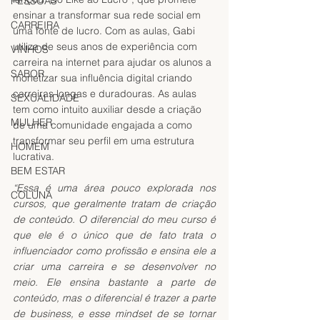
PESSOAS
ensinar a transformar sua rede social em 
CARREIRA
uma fonte de lucro. Com as aulas, Gabi 
utiliza de seus anos de experiência com 
VINHOS
carreira na internet para ajudar os alunos a 
SABOR
monetizar sua influência digital criando 
carreiras longas e duradouras. As aulas 
SEXUALIDADE
tem como intuito auxiliar desde a criação 
MULHER
de uma comunidade engajada a como 
transformar seu perfil em uma estrutura 
HOMEM
lucrativa.
BEM ESTAR
“Essa é uma área pouco explorada nos 
COLUNA
cursos, que geralmente tratam de criação 
de conteúdo. O diferencial do meu curso é 
que ele é o único que de fato trata o 
influenciador como profissão e ensina ele a 
criar uma carreira e se desenvolver no 
meio. Ele ensina bastante a parte de 
conteúdo, mas o diferencial é trazer a parte 
de business, e esse mindset de se tornar 