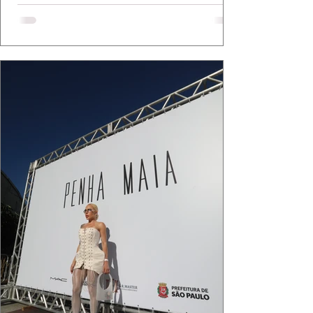
bolsa da Malu Pires, em uma composição que
celebra o verão como estado de espírito. Há
algo de intemporal em vestir o vento e deixar
que ele conduza a cena. Cada dobra do tecido,
cada reflexo dourado da luz sobre a pe