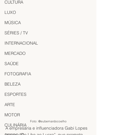
CULTURA
LUXO
MÚSICA
SÉRIES / TV
INTERNACIONAL
MERCADO
SAÚDE
FOTOGRAFIA
BELEZA
ESPORTES
ARTE
MOTOR
Foto: @eubernardocoelho
CULINÁRIA
A empresária e influenciadora Gabi Lopes 
lançou “Do Like ao Lucro”, que promete 