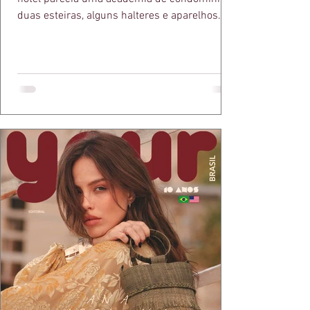
duas esteiras, alguns halteres e aparelhos
escolhidos apenas para constar na lista de
comodidades. O spa, por sua vez, era quase
sempre um espaço reservado para uma
massagem antes do check-out. Hoje, basta
olhar para a hotelaria de luxo para perceber
que essa lógica ficou para trás. Não por
acaso. O turismo de bem-estar deixou de ser
um nicho e se tornou um dos segmentos que
mais crescem no mundo.