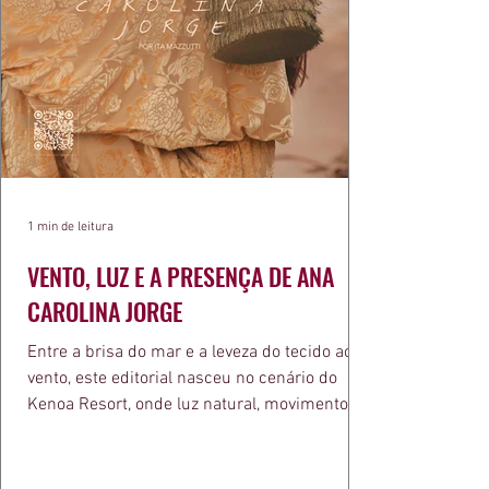
1 min de leitura
VENTO, LUZ E A PRESENÇA DE ANA
CAROLINA JORGE
Entre a brisa do mar e a leveza do tecido ao
vento, este editorial nasceu no cenário do
Kenoa Resort, onde luz natural, movimento e
elegância se encontram. As lentes de Ita
Mazzutti eternizam looks assinados por Carol
Bassi e Chart, o biquíni da Chase Brasil e a