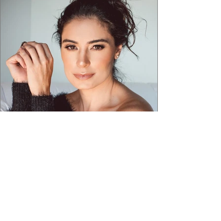
aquele concreto aparente típico da
arquitetura paulistana em peças de vestir, um
exercíci