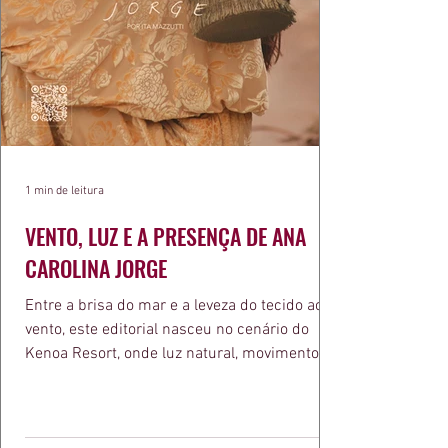
1 min de leitura
VENTO, LUZ E A PRESENÇA DE ANA
CAROLINA JORGE
Entre a brisa do mar e a leveza do tecido ao
vento, este editorial nasceu no cenário do
Kenoa Resort, onde luz natural, movimento e
elegância se encontram. As lentes de Ita
Mazzutti eternizam looks assinados por Carol
Bassi e Chart, o biquíni da Chase Brasil e a