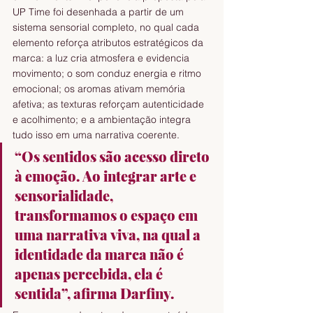
UP Time foi desenhada a partir de um 
sistema sensorial completo, no qual cada 
elemento reforça atributos estratégicos da 
marca: a luz cria atmosfera e evidencia 
movimento; o som conduz energia e ritmo 
emocional; os aromas ativam memória 
afetiva; as texturas reforçam autenticidade 
e acolhimento; e a ambientação integra 
tudo isso em uma narrativa coerente.
“Os sentidos são acesso direto 
à emoção. Ao integrar arte e 
sensorialidade, 
transformamos o espaço em 
uma narrativa viva, na qual a 
identidade da marca não é 
apenas percebida, ela é 
sentida”, afirma Darfiny. 