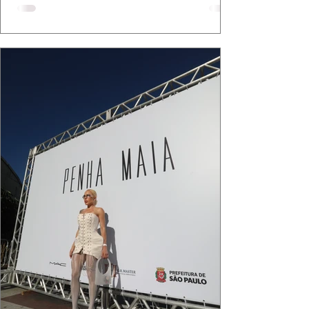
bolsa da Malu Pires, em uma composição que
celebra o verão como estado de espírito. Há
algo de intemporal em vestir o vento e deixar
que ele conduza a cena. Cada dobra do tecido,
cada reflexo dourado da luz sobre a pe