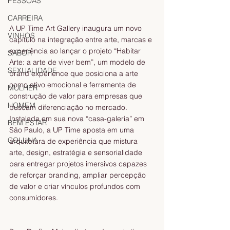
PESSOAS
CARREIRA
A UP Time Art Gallery inaugura um novo 
VINHOS
capítulo na integração entre arte, marcas e 
experiência ao lançar o projeto “Habitar 
SABOR
Arte: a arte de viver bem”, um modelo de 
SEXUALIDADE
brand experience que posiciona a arte 
como ativo emocional e ferramenta de 
MULHER
construção de valor para empresas que 
HOMEM
buscam diferenciação no mercado. 
Instalada em sua nova “casa-galeria” em 
BEM ESTAR
São Paulo, a UP Time aposta em uma 
COLUNA
arquitetura de experiência que mistura 
arte, design, estratégia e sensorialidade 
para entregar projetos imersivos capazes 
de reforçar branding, ampliar percepção 
de valor e criar vínculos profundos com 
consumidores.