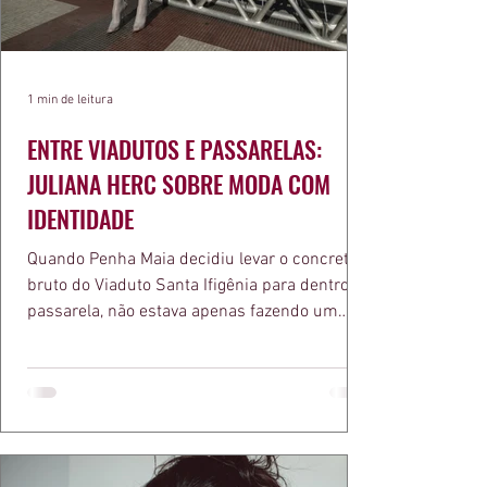
1 min de leitura
ENTRE VIADUTOS E PASSARELAS:
JULIANA HERC SOBRE MODA COM
IDENTIDADE
Quando Penha Maia decidiu levar o concreto
bruto do Viaduto Santa Ifigênia para dentro da
passarela, não estava apenas fazendo um
desfile bonito. Estava provando um ponto que
a apresentadora e influenciadora Juliana Herc
defende há tempos, o de que moda brasileira
ganha força quando carrega raiz. A coleção
"Brutalismo: Corpo Urbano" transformou
estruturas geométricas, volumes marcantes e