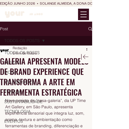
EDIÇÃO JUNHO 2026  •  SOLANGE ALMEIDA, A DONA DO RIT DO SÃO JOÃO
Post
TODOS OS POSTS
Redação
TODOS OS POSTS
3 min de leitura
GALERIA APRESENTA MODELO
DESIGN
DE BRAND EXPERIENCE QUE
MODA
TRANSFORMA A ARTE EM
CELEBRIDADES
FERRAMENTA ESTRATÉGICA
TURISMO
Novo projeto da “casa-galeria”, da UP Time 
SUSTENTABILIDADE
Art Gallery, em São Paulo, apresenta 
TECNOLOGIA
experiência sensorial que integra luz, som, 
aroma, textura e ambientação como 
EVENTOS
ferramentas de branding, diferenciação e 