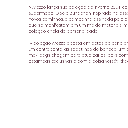
A Arezzo lança sua coleção de inverno 2024, c
supermodel Gisele Bündchen. Inspirada na essê
novos caminhos, a campanha assinada pelo diret
que se manifestam em um mix de materiais, me
coleção cheia de personalidade.
 A coleção Arezzo aposta em botas de cano alto e sandálias de saltos finos em metais dourados. 
Em contraponto, as sapatilhas de boneca, um c
maxi bags chegam para atualizar os looks com 
estampas exclusivas e com a bolsa versátil tirac