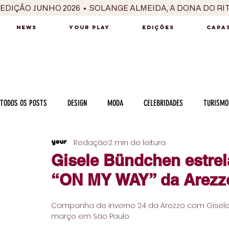
EDIÇÃO JUNHO 2026  •  SOLANGE ALMEIDA, A DONA DO RI
NEWS
YOUR PLAY
EDIÇÕES
CAPAS
TODOS OS POSTS
DESIGN
MODA
CELEBRIDADES
TURISMO
Redação
2 min de leitura
LUXO
MÚSICA
SÉRIES / TV
INTERNACIONAL
MERC
Gisele Bündchen estre
“ON MY WAY” da Arezz
MOTOR
CULINÁRIA
PESSOAS
CARREIRA
VINHOS
Campanha de inverno 24 da Arezzo com Gisele 
março em São Paulo 
COLUNA