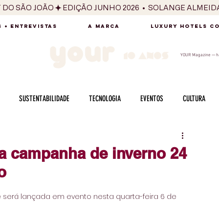
T DO SÃO JOÃO
 + ENTREVISTAS
A MARCA
LUXURY HOTELS C
YOUR Magazine — há
SUSTENTABILIDADE
TECNOLOGIA
EVENTOS
CULTURA
ADO
SAÚDE
FOTOGRAFIA
BELEZA
ESPORTES
ARTE
la campanha de inverno 24
o
SABOR
SEXUALIDADE
MULHER
HOMEM
BEM ESTAR
será lançada em evento nesta quarta-feira 6 de 