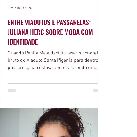
1 min de leitura
ENTRE VIADUTOS E PASSARELAS:
JULIANA HERC SOBRE MODA COM
IDENTIDADE
Quando Penha Maia decidiu levar o concreto
bruto do Viaduto Santa Ifigênia para dentro da
passarela, não estava apenas fazendo um
desfile bonito. Estava provando um ponto que
a apresentadora e influenciadora Juliana Herc
defende há tempos, o de que moda brasileira
ganha força quando carrega raiz. A coleção
"Brutalismo: Corpo Urbano" transformou
estruturas geométricas, volumes marcantes e
aquele concreto aparente típico da
arquitetura paulistana em peças de vestir, um
exercíci