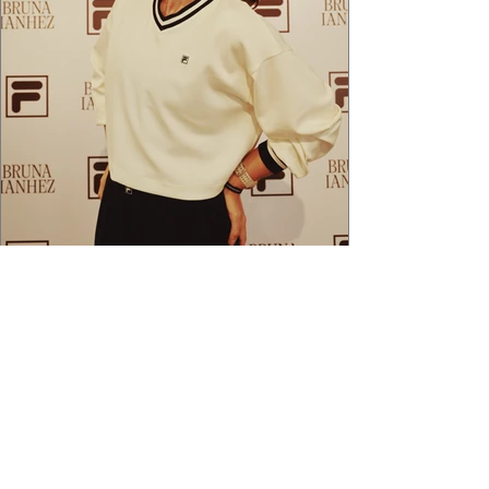
2 min de leitura
APÓS FEITO HISTÓRICO, BRUNA
IANHEZ É ANUNCIADA PELA FILA
Bruna Ianhez é anunciada como nova
embaixadora global da FILA após concluir a
Québec Mega Trail, no Canadá.