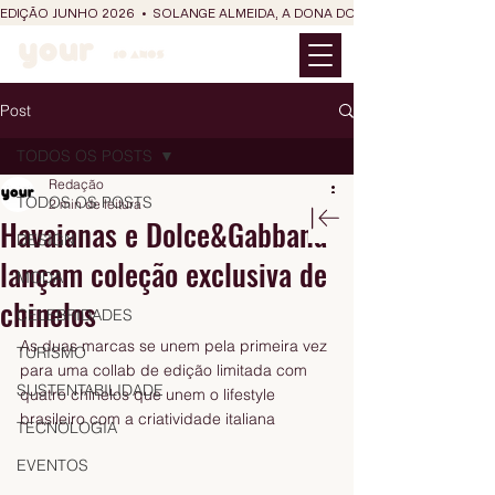
EDIÇÃO JUNHO 2026  •  SOLANGE ALMEIDA, A DONA DO RIT DO SÃO JOÃO
Post
TODOS OS POSTS
Redação
TODOS OS POSTS
2 min de leitura
Havaianas e Dolce&Gabbana
DESIGN
lançam coleção exclusiva de
MODA
chinelos
CELEBRIDADES
As duas marcas se unem pela primeira vez 
TURISMO
para uma collab de edição limitada com 
SUSTENTABILIDADE
quatro chinelos que unem o lifestyle 
brasileiro com a criatividade italiana
TECNOLOGIA
EVENTOS