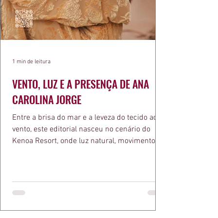
1 min de leitura
VENTO, LUZ E A PRESENÇA DE ANA
CAROLINA JORGE
Entre a brisa do mar e a leveza do tecido ao
vento, este editorial nasceu no cenário do
Kenoa Resort, onde luz natural, movimento e
elegância se encontram. As lentes de Ita
Mazzutti eternizam looks assinados por Carol
Bassi e Chart, o biquíni da Chase Brasil e a
bolsa da Malu Pires, em uma composição que
celebra o verão como estado de espírito. Há
algo de intemporal em vestir o vento e deixar