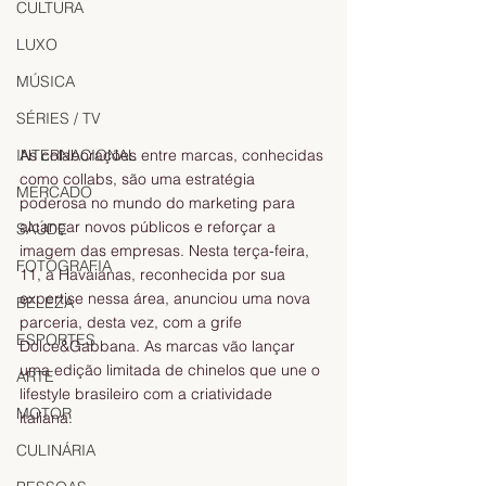
CULTURA
LUXO
MÚSICA
SÉRIES / TV
As colaborações entre marcas, conhecidas 
INTERNACIONAL
como collabs, são uma estratégia 
MERCADO
poderosa no mundo do marketing para 
alcançar novos públicos e reforçar a 
SAÚDE
imagem das empresas. Nesta terça-feira, 
FOTOGRAFIA
11, a Havaianas, reconhecida por sua 
expertise nessa área, anunciou uma nova 
BELEZA
parceria, desta vez, com a grife 
ESPORTES
Dolce&Gabbana. As marcas vão lançar 
uma edição limitada de chinelos que une o 
ARTE
lifestyle brasileiro com a criatividade 
MOTOR
italiana.
CULINÁRIA