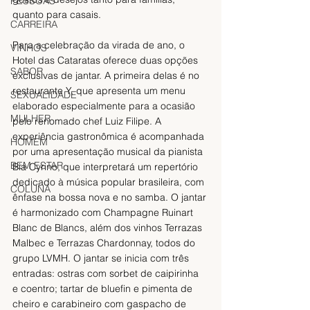
PESSOAS
quanto para casais. 
CARREIRA
Para a celebração da virada de ano, o 
VINHOS
Hotel das Cataratas oferece duas opções 
SABOR
exclusivas de jantar. A primeira delas é no 
restaurante Y, que apresenta um menu 
SEXUALIDADE
elaborado especialmente para a ocasião 
MULHER
pelo renomado chef Luiz Filipe. A 
experiência gastronômica é acompanhada 
HOMEM
por uma apresentação musical da pianista 
BEM ESTAR
Bia Cyrino, que interpretará um repertório 
dedicado à música popular brasileira, com 
COLUNA
ênfase na bossa nova e no samba. O jantar 
é harmonizado com Champagne Ruinart 
Blanc de Blancs, além dos vinhos Terrazas 
Malbec e Terrazas Chardonnay, todos do 
grupo LVMH. O jantar se inicia com três 
entradas: ostras com sorbet de caipirinha 
e coentro; tartar de bluefin e pimenta de 
cheiro e carabineiro com gaspacho de 