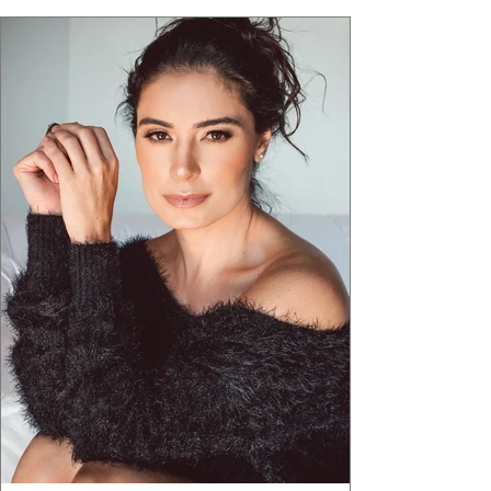
"Brutalismo: Corpo Urbano" transformou
estruturas geométricas, volumes marcantes e
aquele concreto aparente típico da
arquitetura paulistana em peças de vestir, um
exercíci