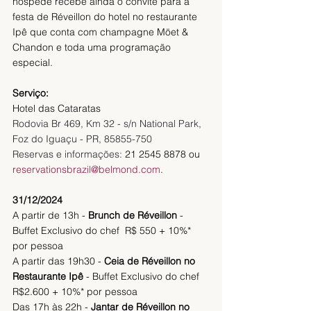
hóspede recebe ainda o convite para a 
festa de Réveillon do hotel no restaurante 
Ipê que conta com champagne Möet & 
Chandon e toda uma programação 
especial.
Serviço:
Hotel das Cataratas
Rodovia Br 469, Km 32 - s/n National Park, 
Foz do Iguaçu - PR, 85855-750
Reservas e informações: 
21 2545 8878 ou 
reservationsbrazil@belmond.com
.
31/12/2024
A partir de 13h - 
Brunch de Réveillon
 - 
Buffet Exclusivo do chef  R$ 550 + 10%* 
por pessoa
A partir das 19h30 - 
Ceia de Réveillon no 
Restaurante Ipê
 - Buffet Exclusivo do chef  
R$2.600 + 10%* por pessoa
Das 17h às 22h - 
Jantar de Réveillon no 