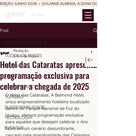
EDIÇÃO JUNHO 2026  •  SOLANGE ALMEIDA, A DONA DO RIT DO SÃO JOÃO
Post
TODOS OS POSTS
Redação
TODOS OS POSTS
3 min de leitura
Hotel das Cataratas apresenta
DESIGN
programação exclusiva para
MODA
celebrar a chegada de 2025
CELEBRIDADES
O Hotel das Cataratas, A Belmond Hotel, 
TURISMO
único empreendimento hoteleiro localizado 
SUSTENTABILIDADE
dentro do Parque Nacional de Foz do 
Iguaçu, oferece programação exclusiva 
TECNOLOGIA
para aqueles que desejam celebrar o Ano 
EVENTOS
Novo em um cenário deslumbrante, 
cercado pela grandiosidade das Cataratas 