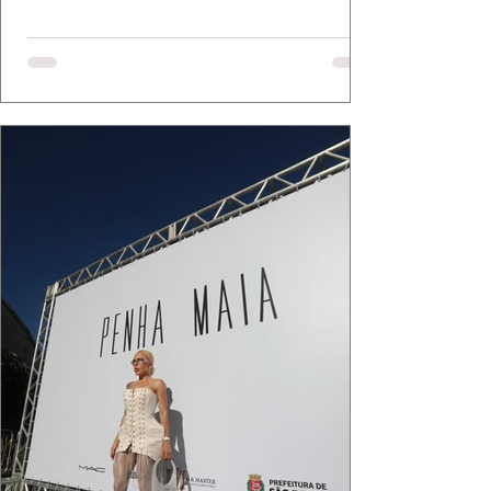
Bassi e Chart, o biquíni da Chase Brasil e a
bolsa da Malu Pires, em uma composição que
celebra o verão como estado de espírito. Há
algo de intemporal em vestir o vento e deixar
que ele conduza a cena. Cada dobra do tecido,
cada reflexo dourado da luz sobre a pe