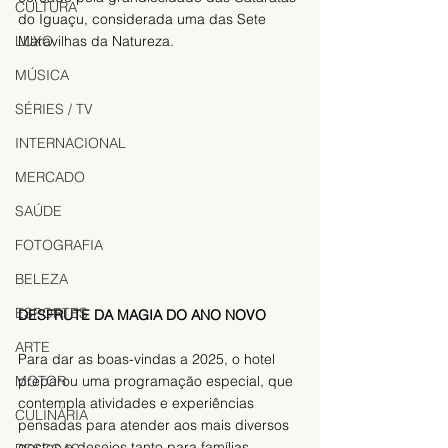
CULTURA
do Iguaçu, considerada uma das Sete 
LUXO
Maravilhas da Natureza. 
MÚSICA
SÉRIES / TV
INTERNACIONAL
MERCADO
SAÚDE
FOTOGRAFIA
BELEZA
ESPORTES
DESFRUTE DA MAGIA DO ANO NOVO
ARTE
Para dar as boas-vindas a 2025, o hotel 
preparou uma programação especial, que 
MOTOR
contempla atividades e experiências 
CULINÁRIA
pensadas para atender aos mais diversos 
gostos e desejos tanto para famílias, 