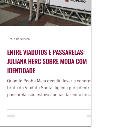
1 min de leitura
ENTRE VIADUTOS E PASSARELAS:
JULIANA HERC SOBRE MODA COM
IDENTIDADE
Quando Penha Maia decidiu levar o concreto
bruto do Viaduto Santa Ifigênia para dentro da
passarela, não estava apenas fazendo um
desfile bonito. Estava provando um ponto que
a apresentadora e influenciadora Juliana Herc
defende há tempos, o de que moda brasileira
ganha força quando carrega raiz. A coleção