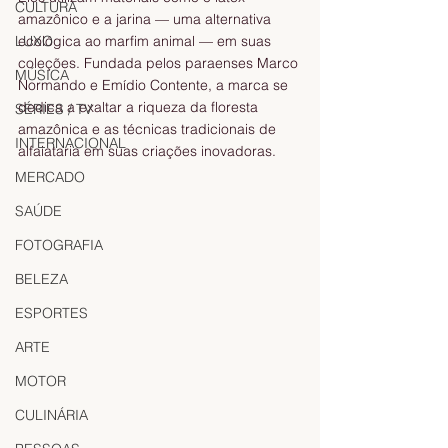
CULTURA
amazônico e a jarina — uma alternativa 
LUXO
ecológica ao marfim animal — em suas 
coleções. Fundada pelos paraenses Marco 
MÚSICA
Normando e Emídio Contente, a marca se 
dedica a exaltar a riqueza da floresta 
SÉRIES / TV
amazônica e as técnicas tradicionais de 
INTERNACIONAL
alfaiataria em suas criações inovadoras.
MERCADO
SAÚDE
FOTOGRAFIA
BELEZA
ESPORTES
ARTE
MOTOR
CULINÁRIA