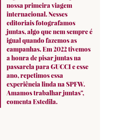
nossa primeira viagem 
internacional. Nesses 
editoriais fotografamos 
juntas, algo que nem sempre é 
igual quando fazemos as 
campanhas. Em 2022 tivemos 
a honra de pisar juntas na 
passarela para GUCCI e esse 
ano, repetimos essa 
experiência linda na SPFW. 
Amamos trabalhar juntas", 
comenta Estedila.