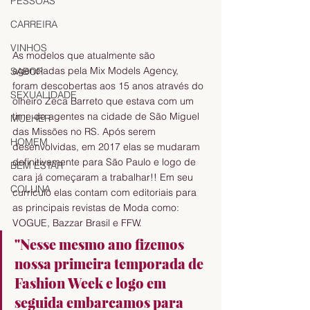
PESSOAS
CARREIRA
VINHOS
As modelos que atualmente são 
agenciadas pela Mix Models Agency, 
SABOR
foram descobertas aos 15 anos através do 
SEXUALIDADE
olheiro Zeca Barreto que estava com um 
time de agentes na cidade de São Miguel 
MULHER
das Missões no RS. Após serem 
HOMEM
desenvolvidas, em 2017 elas se mudaram 
definitivamente para São Paulo e logo de 
BEM ESTAR
cara já começaram a trabalhar!! Em seu 
COLUNA
currículo elas contam com editoriais para 
as principais revistas de Moda como: 
VOGUE, Bazzar Brasil e FFW. 
"Nesse mesmo ano fizemos 
nossa primeira temporada de 
Fashion Week e logo em 
seguida embarcamos para 