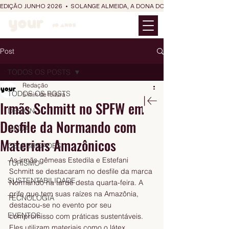
EDIÇÃO JUNHO 2026  •  SOLANGE ALMEIDA, A DONA DO RIT DO SÃO JOÃO
Post
TODOS OS POSTS
Redação
TODOS OS POSTS
5 min de leitura
Irmãs Schmitt no SPFW em
DESIGN
Desfile da Normando com
MODA
Materiais Amazônicos
CELEBRIDADES
As irmãs gêmeas Estedila e Estefani 
TURISMO
Schmitt se destacaram no desfile da marca 
SUSTENTABILIDADE
Normando na tarde desta quarta-feira. A 
grife que tem suas raízes na Amazônia, 
TECNOLOGIA
destacou-se no evento por seu 
EVENTOS
compromisso com práticas sustentáveis. 
Eles utilizam materiais como o látex 