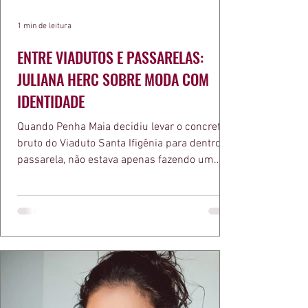
1 min de leitura
ENTRE VIADUTOS E PASSARELAS:
JULIANA HERC SOBRE MODA COM
IDENTIDADE
Quando Penha Maia decidiu levar o concreto
bruto do Viaduto Santa Ifigênia para dentro da
passarela, não estava apenas fazendo um
desfile bonito. Estava provando um ponto que
a apresentadora e influenciadora Juliana Herc
defende há tempos, o de que moda brasileira
ganha força quando carrega raiz. A coleção
"Brutalismo: Corpo Urbano" transformou
estruturas geométricas, volumes marcantes e
aquele concreto aparente típico da
arquitetura paulistana em peças de vestir, um