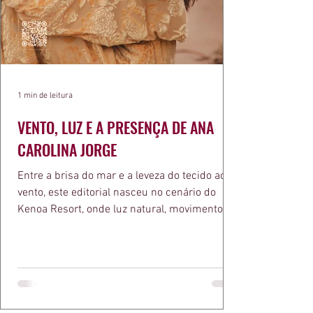
1 min de leitura
VENTO, LUZ E A PRESENÇA DE ANA
CAROLINA JORGE
Entre a brisa do mar e a leveza do tecido ao
vento, este editorial nasceu no cenário do
Kenoa Resort, onde luz natural, movimento e
elegância se encontram. As lentes de Ita
Mazzutti eternizam looks assinados por Carol
Bassi e Chart, o biquíni da Chase Brasil e a
bolsa da Malu Pires, em uma composição que
celebra o verão como estado de espírito. Há
algo de intemporal em vestir o vento e deixar