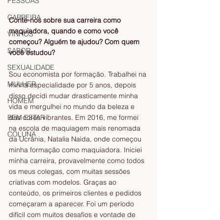
PESSOAS
CARREIRA
Conte-nos sobre sua carreira como 
maquiadora, quando e como você 
VINHOS
começou? Alguém te ajudou? Com quem 
SABOR
você estudou?
SEXUALIDADE
Sou economista por formação. Trabalhei na 
MULHER
minha especialidade por 5 anos, depois 
disso decidi mudar drasticamente minha 
HOMEM
vida e mergulhei no mundo da beleza e 
BEM ESTAR
das cores vibrantes. Em 2016, me formei 
na escola de maquiagem mais renomada 
COLUNA
da Ucrânia, Natalia Naida, onde começou 
minha formação como maquiadora. Iniciei 
minha carreira, provavelmente como todos 
os meus colegas, com muitas sessões 
criativas com modelos. Graças ao 
conteúdo, os primeiros clientes e pedidos 
começaram a aparecer. Foi um período 
difícil com muitos desafios e vontade de 