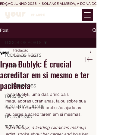
EDIÇÃO JUNHO 2026  •  SOLANGE ALMEIDA, A DONA DO RIT DO SÃO JOÃO
Post
TODOS OS POSTS
Redação
TODOS OS POSTS
7 min de leitura
Iryna Bublyk: É crucial
DESIGN
acreditar em si mesmo e ter
MODA
paciência
CELEBRIDADES
Iryna Bublyk, uma das principais 
TURISMO
maquiadoras ucranianas, falou sobre sua 
SUSTENTABILIDADE
carreira e como sua profissão ajuda as 
mulheres a acreditarem em si mesmas.
TECNOLOGIA
EVENTOS
Iryna Bublyk, a leading Ukrainian makeup 
artist, spoke about her career and how her 