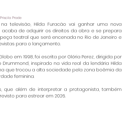
 Priscila Prade
a televisão, Hilda Furacão vai ganhar uma nova 
 acaba de adquirir os direitos da obra e se prepara 
eça teatral que será encenada no Rio de Janeiro e 
vistas para o lançamento. 
obo em 1998, foi escrita por Glória Perez, dirigida por 
rummond, inspirado na vida real da lendária Hilda 
ina que trocou a alta sociedade pela zona boêmia da 
rdade feminina.
s, que além de interpretar a protagonista, também 
evisto para estrear em 2026.