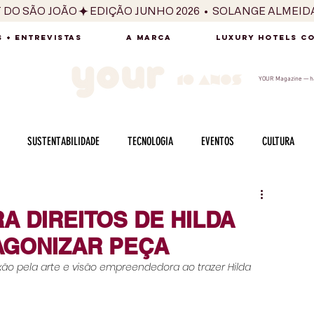
T DO SÃO JOÃO
 + ENTREVISTAS
A MARCA
LUXURY HOTELS C
YOUR Magazine — há
SUSTENTABILIDADE
TECNOLOGIA
EVENTOS
CULTURA
ADO
SAÚDE
FOTOGRAFIA
BELEZA
ESPORTES
ARTE
A DIREITOS DE HILDA
AGONIZAR PEÇA
SABOR
SEXUALIDADE
MULHER
HOMEM
BEM ESTAR
ixão pela arte e visão empreendedora ao trazer Hilda 