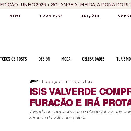
EDIÇÃO JUNHO 2026  •  SOLANGE ALMEIDA, A DONA DO RI
NEWS
YOUR PLAY
EDIÇÕES
CAPAS
TODOS OS POSTS
DESIGN
MODA
CELEBRIDADES
TURISMO
Redação
1 min de leitura
LUXO
MÚSICA
SÉRIES / TV
INTERNACIONAL
MERC
ISIS VALVERDE COMPR
FURACÃO E IRÁ PROT
MOTOR
CULINÁRIA
PESSOAS
CARREIRA
VINHOS
Vivendo um novo capítulo profissional, Isis une pa
Furacão de volta aos palcos
COLUNA