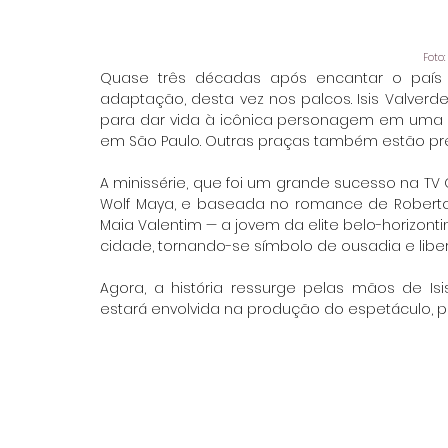
Foto:
Quase três décadas após encantar o país n
adaptação, desta vez nos palcos. Isis Valverde
para dar vida à icônica personagem em uma p
em São Paulo. Outras praças também estão pre
A minissérie, que foi um grande sucesso na TV Gl
Wolf Maya, e baseada no romance de Roberto D
Maia Valentim — a jovem da elite belo-horizont
cidade, tornando-se símbolo de ousadia e libe
Agora, a história ressurge pelas mãos de Isi
estará envolvida na produção do espetáculo, pr