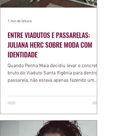
1 min de leitura
ENTRE VIADUTOS E PASSARELAS:
JULIANA HERC SOBRE MODA COM
IDENTIDADE
Quando Penha Maia decidiu levar o concreto
bruto do Viaduto Santa Ifigênia para dentro da
passarela, não estava apenas fazendo um
desfile bonito. Estava provando um ponto que
a apresentadora e influenciadora Juliana Herc
defende há tempos, o de que moda brasileira
ganha força quando carrega raiz. A coleção
"Brutalismo: Corpo Urbano" transformou
estruturas geométricas, volumes marcantes e
aquele concreto aparente típico da