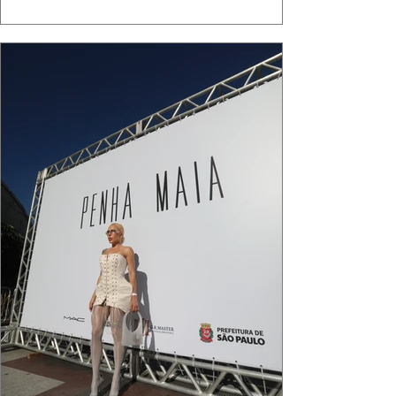
celebra o verão como estado de espírito. Há
algo de intemporal em vestir o vento e deixar
que ele conduza a cena. Cada dobra do tecido,
cada reflexo dourado da luz sobre a pe