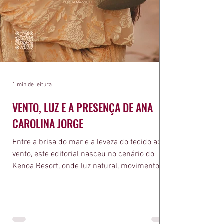
1 min de leitura
VENTO, LUZ E A PRESENÇA DE ANA
CAROLINA JORGE
Entre a brisa do mar e a leveza do tecido ao
vento, este editorial nasceu no cenário do
Kenoa Resort, onde luz natural, movimento e
elegância se encontram. As lentes de Ita
Mazzutti eternizam looks assinados por Carol
Bassi e Chart, o biquíni da Chase Brasil e a
bolsa da Malu Pires, em uma composição que