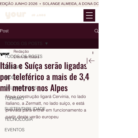
EDIÇÃO JUNHO 2026  •  SOLANGE ALMEIDA, A DONA DO RIT DO SÃO JOÃO
Post
TODOS OS POSTS
Redação
TODOS OS POSTS
2 min de leitura
Itália e Suíça serão ligadas
DESIGN
por teleférico a mais de 3,4
MODA
mil metros nos Alpes
CELEBRIDADES
Nova construção ligará Cervinia, no lado 
TURISMO
italiano, a Zermatt, no lado suíço, e está 
SUSTENTABILIDADE
prevista para entrar em funcionamento a 
partir deste verão europeu
TECNOLOGIA
EVENTOS