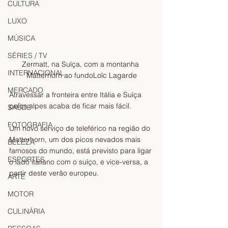
CULTURA
LUXO
MÚSICA
SÉRIES / TV
Zermatt, na Suíça, com a montanha 
INTERNACIONAL
Matterhorn ao fundoLoïc Lagarde
MERCADO
Atravessar a fronteira entre Itália e Suíça 
pelos alpes acaba de ficar mais fácil.
SAÚDE
FOTOGRAFIA
Um novo serviço de teleférico na região do 
Matterhorn, um dos picos nevados mais 
BELEZA
famosos do mundo, está previsto para ligar 
ESPORTES
o lado italiano com o suíço, e vice-versa, a 
partir deste verão europeu.
ARTE
MOTOR
CULINÁRIA