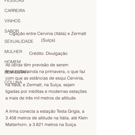
PESSOAS
CARREIRA
VINHOS
SABOR
Ligação entre Cervinia (Itália) e Zermatt 
(Suíça)

SEXUALIDADE
MULHER
Crédito: Divulgação
HOMEM
As obras têm previsão de serem 
finalizadas ainda na primavera, o que faz 
BEM ESTAR
com que as estâncias de esqui Cervinia, 
COLUNA
na Itália, e Zermatt, na Suíça, sejam 
ligadas por inéditas e modernas estações 
a mais de três mil metros de altitude.
A linha conecta a estação Testa Grigia, a 
3.458 metros de altitude na Itália, até Klein 
Matterhorn, a 3.821 metros na Suíça.