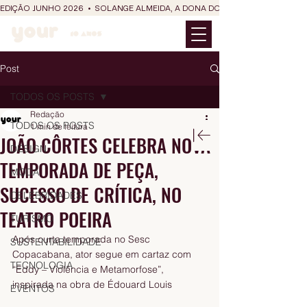
EDIÇÃO JUNHO 2026  •  SOLANGE ALMEIDA, A DONA DO RIT DO SÃO JOÃO
Post
TODOS OS POSTS
Redação
TODOS OS POSTS
1 min de leitura
JOÃO CÔRTES CELEBRA NOVA
DESIGN
TEMPORADA DE PEÇA,
MODA
SUCESSO DE CRÍTICA, NO
CELEBRIDADES
TEATRO POEIRA
TURISMO
Após curta temporada no Sesc 
SUSTENTABILIDADE
Copacabana, ator segue em cartaz com 
TECNOLOGIA
“Eddy – Violência e Metamorfose”, 
inspirada na obra de Édouard Louis
EVENTOS