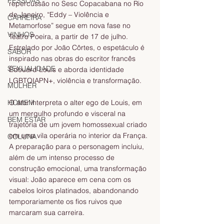
PESSOAS
repercussão no Sesc Copacabana no Rio 
de Janeiro, “Eddy – Violência e 
CARREIRA
Metamorfose” segue em nova fase no 
VINHOS
Teatro Poeira, a partir de 17 de julho. 
Estrelado por João Côrtes, o espetáculo é 
SABOR
inspirado nas obras do escritor francês 
SEXUALIDADE
Édouard Louis e aborda identidade 
LGBTQIAPN+, violência e transformação.
MULHER
O ator interpreta o alter ego de Louis, em 
HOMEM
um mergulho profundo e visceral na 
BEM ESTAR
trajetória de um jovem homossexual criado 
em uma vila operária no interior da França. 
COLUNA
A preparação para o personagem incluiu, 
além de um intenso processo de 
construção emocional, uma transformação 
visual: João aparece em cena com os 
cabelos loiros platinados, abandonando 
temporariamente os fios ruivos que 
marcaram sua carreira.