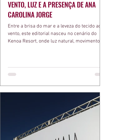
VENTO, LUZ E A PRESENÇA DE ANA
CAROLINA JORGE
Entre a brisa do mar e a leveza do tecido ao
vento, este editorial nasceu no cenário do
Kenoa Resort, onde luz natural, movimento e
elegância se encontram. As lentes de Ita
Mazzutti eternizam looks assinados por Carol
Bassi e Chart, o biquíni da Chase Brasil e a
bolsa da Malu Pires, em uma composição que
celebra o verão como estado de espírito. Há
algo de intemporal em vestir o vento e deixar
que ele conduza a cena. Cada dobra do tecido,
cada reflexo dourado da luz sobre a pe