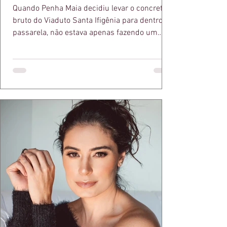
Quando Penha Maia decidiu levar o concreto
bruto do Viaduto Santa Ifigênia para dentro da
passarela, não estava apenas fazendo um
desfile bonito. Estava provando um ponto que
a apresentadora e influenciadora Juliana Herc
defende há tempos, o de que moda brasileira
ganha força quando carrega raiz. A coleção
"Brutalismo: Corpo Urbano" transformou
estruturas geométricas, volumes marcantes e
aquele concreto aparente típico da
arquitetura paulistana em peças de vestir, um
exercíci